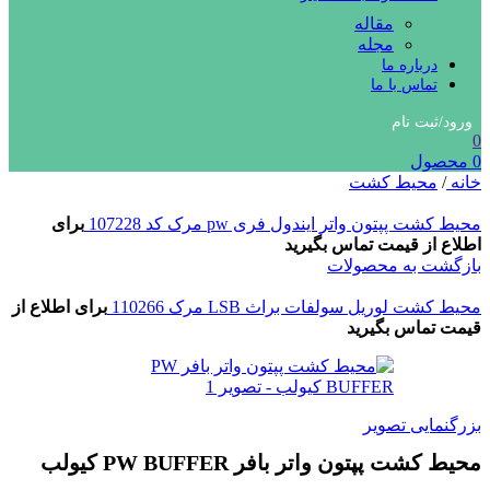
مقاله
مجله
درباره ما
تماس با ما
ورود/ثبت نام
0
0
محصول
خانه
/
محیط کشت
محیط کشت پپتون واتر ایندول فری pw مرک کد 107228
برای
اطلاع از قیمت تماس بگیرید
بازگشت به محصولات
محیط کشت لوریل سولفات براث LSB مرک 110266
برای اطلاع از
قیمت تماس بگیرید
بزرگنمایی تصویر
محیط کشت پپتون واتر بافر PW BUFFER کیولب