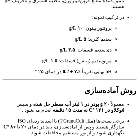
تامین‌کننده منابع کربن/نیتروژن، تنظیم اسمزی و بافرینگ pH
هستند.
در ترکیب نمونه:
پروتئوز پپتون:
۱۰ g/L
سدیم کلرید:
۵ g/L
دی‌سدیم فسفات:
۳.۵ g/L
مونوسدیم (پتاس) فسفات:
۱.۵ g/L
pH نهایی تقریباً
۷.2 ± 0.2
در دمای ۲۵ °
روش آماده‌سازی
معمولاً
۲۰ g پودر در ۱ لیتر آب مقطر حل شده
و سپس
اتوکلاو در ۱۲۱ °C به مدت ۱۵ دقیقه
انجام می‌شود .
برخی نسخه‌ها (مثل GranuCult®) با استاندارده‌ای ISO
سازگار هستند و پس از آماده‌سازی، باید در دمای
+۲ تا +۸ °C
نگهداری شوند و از نور مستقیم محافظت شوند.