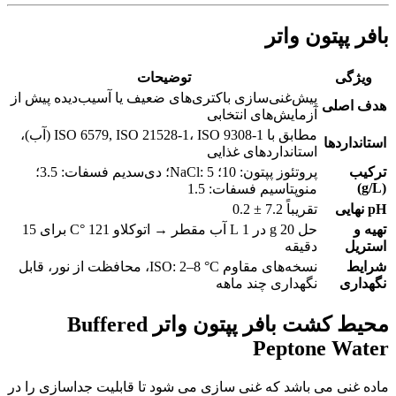
بافر پپتون واتر
ویژگی
توضیحات
پیش‌غنی‌سازی باکتری‌های ضعیف یا آسیب‌دیده پیش از
هدف اصلی
آزمایش‌های انتخابی
مطابق با ISO 6579, ISO 21528-1، ISO 9308-1 (آب)،
استانداردها
استانداردهای غذایی
ترکیب
پروتئوز پپتون: 10؛ NaCl: 5؛ دی‌سدیم فسفات: 3.5؛
(g/L)
منوپتاسیم فسفات: 1.5
pH نهایی
تقریباً 7.2 ± 0.2
تهیه و
حل 20 g در 1 L آب مقطر → اتوکلاو 121 °C برای 15
استریل
دقیقه
شرایط
نسخه‌های مقاوم ISO: 2–8 °C، محافظت از نور، قابل
نگهداری
نگهداری چند ماهه
محیط کشت بافر پپتون واتر Buffered
Peptone Water
ماده غنی می باشد که غنی سازی می شود تا قابلیت جداسازی را در