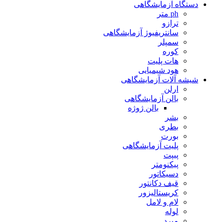
دستگاه آزمایشگاهی
ph متر
ترازو
سانتریفیوژ آزمایشگاهی
سمپلر
کوره
هات پلیت
هود شیمیایی
شیشه آلات آزمایشگاهی
ارلن
بالن آزمایشگاهی
بالن ژوژه
بشر
بطری
بورت
پلیت آزمایشگاهی
پیپت
پیکنومتر
دسیکاتور
قیف دکانتور
کریستالیزور
لام و لامل
لوله
مبرد