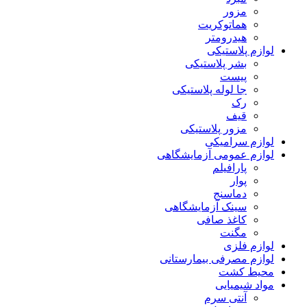
مزور
هماتوکریت
هیدرومتر
لوازم پلاستیکی
بشر پلاستیکی
پیست
جا لوله پلاستیکی
رک
قیف
مزور پلاستیکی
لوازم سرامیکی
لوازم عمومی آزمایشگاهی
پارافیلم
پوار
دماسنج
سینک آزمایشگاهی
کاغذ صافی
مگنت
لوازم فلزی
لوازم مصرفی بیمارستانی
محیط کشت
مواد شیمیایی
آنتی سرم