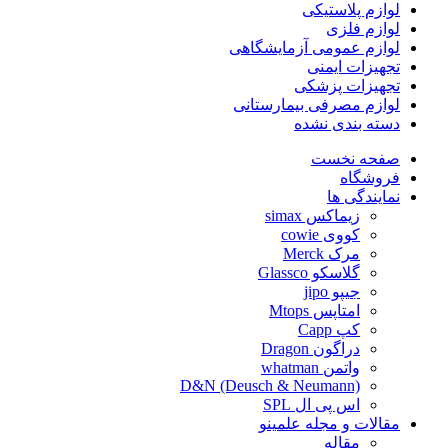
لوازم پلاستیکی
لوازم فلزی
لوازم عمومی آزمایشگاهی
تجهیزات ایمنی
تجهیزات پزشکی
لوازم مصرفی بیمارستانی
دسته بندی نشده
صفحه نخست
فروشگاه
نمایندگی ها
زیماکس simax
کووی cowie
مرک Merck
گلاسکو Glassco
جیپو jipo
امتاپس Mtops
کپ Capp
دراگون Dragon
واتمن whatman
D&N (Deusch & Neumann)
اس پی ال SPL
مقالات و مجله علمینو
مقاله