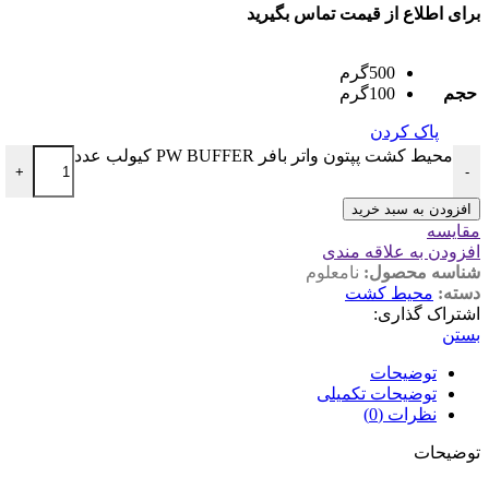
برای اطلاع از قیمت تماس بگیرید
500گرم
حجم
100گرم
پاک کردن
محیط کشت پپتون واتر بافر PW BUFFER کیولب عدد
+
-
افزودن به سبد خرید
مقایسه
افزودن به علاقه مندی
شناسه محصول:
نامعلوم
دسته:
محیط کشت
اشتراک گذاری:
بستن
توضیحات
توضیحات تکمیلی
نظرات (0)
توضیحات