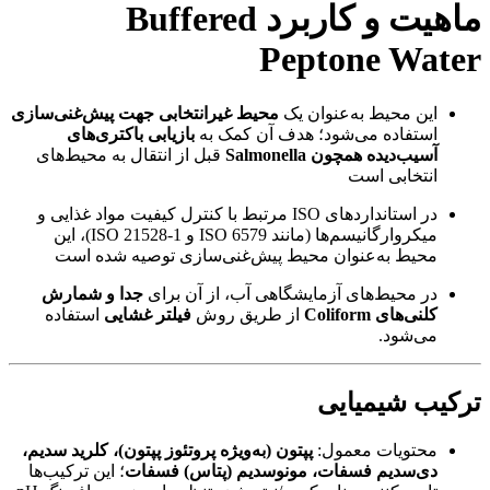
ماهیت و کاربرد Buffered
Peptone Water
این محیط به‌عنوان یک
محیط غیرانتخابی جهت پیش‌غنی‌سازی
استفاده می‌شود؛ هدف آن کمک به
بازیابی باکتری‌های
آسیب‌دیده همچون Salmonella
قبل از انتقال به محیط‌های
انتخابی است
در استانداردهای ISO مرتبط با کنترل کیفیت مواد غذایی و
میکروارگانیسم‌ها (مانند ISO 6579 و ISO 21528-1)، این
محیط به‌عنوان محیط پیش‌غنی‌سازی توصیه شده است
در محیط‌های آزمایشگاهی آب، از آن برای
جدا و شمارش
کلنی‌های Coliform
از طریق روش
فیلتر غشایی
استفاده
می‌شود.
ترکیب شیمیایی
محتویات معمول:
پپتون (به‌ویژه پروتئوز پپتون)، کلرید سدیم،
دی‌سدیم فسفات، مونوسدیم (پتاس) فسفات
؛ این ترکیب‌ها