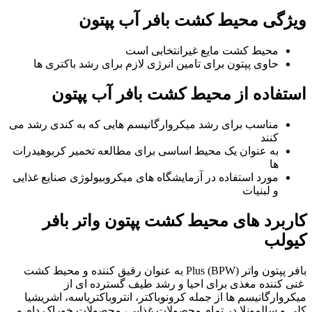
ویژگی محیط کشت بافر آب پپتون
محیط کشت مایع غیرانتخابی است
حاوی پپتون برای تامین انرژی لازم برای رشد باکتری ها
استفاده از محیط کشت بافر آب پپتون
مناسب برای رشد میکروارگانیسم هایی که به کندی رشد می
کنند
به عنوان یک محیط اساسی برای مطالعه تخمیر کربوهیدرات
ها
مورد استفاده در آزمایشگاه های میکروبیولوژی صنایع غذایی
و لبنیات
کاربرد های محیط کشت پپتون واتر بافر
کیولب
بافر پپتون واتر (BPW) Plus به عنوان رقیق کننده و محیط کشت
غنی کننده مغذی برای احیا و رشد طیف گسترده ای از
میکروارگانیسم ها از جمله کرونوباکتر، انتروباکتریاسه، اشریشیا
کلی و سالمونلا در تمام محصولات غذایی، محصولات خوراک دام و