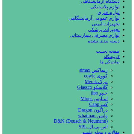
دستگاه آزمایشگاهی
لوازم پلاستیکی
لوازم فلزی
لوازم عمومی آزمایشگاهی
تجهیزات ایمنی
تجهیزات پزشکی
لوازم مصرفی بیمارستانی
دسته بندی نشده
صفحه نخست
فروشگاه
نمایندگی ها
زیماکس simax
کووی cowie
مرک Merck
گلاسکو Glassco
جیپو jipo
امتاپس Mtops
کپ Capp
دراگون Dragon
واتمن whatman
D&N (Deusch & Neumann)
اس پی ال SPL
مقالات و مجله علمینو