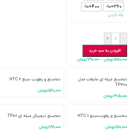
10+400-
10+360-
پاک کردن
+
-
افزودن به سبد خرید
550,000
تومان
–
790,000
تومان
دماسنج میله ای مایعات مدل
دماسنج و رطوبت سنج HTC 2
TP300
560,000
تومان
305,000
تومان
دماسنج و رطوبت‌سنج HTC-1
دماسنج دیجیتال میله ای TP101
510,000
تومان
198,000
تومان