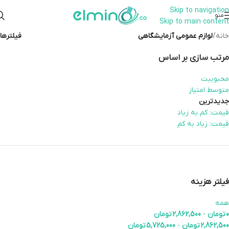
Skip to navigation
همراهان علمینو به علت نوسانات
منو
Skip to main content
قیمت سفارش های خود را در واتساپ
ارتباط در واتساپ
ثبت کنید یا تماس بگیرید.
خانه
/
لوازم عمومی آزمایشگاهی
فیلترها
مرتب سازی بر اساس
محبوبیت
متوسط امتیاز
جدیدترین
قیمت: کم به زیاد
قیمت: زیاد به کم
فیلتر هزینه
همه
0
تومان
-
2,862,500
تومان
2,862,500
تومان
-
5,725,000
تومان