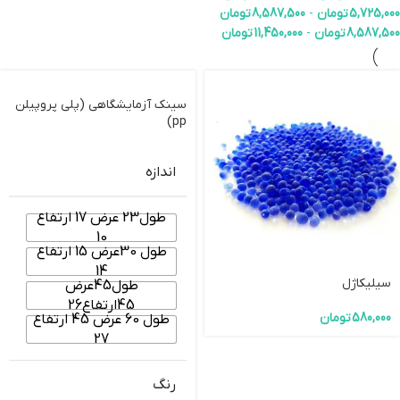
5,725,000
تومان
-
8,587,500
تومان
8,587,500
تومان
-
11,450,000
تومان
سینک آزمایشگاهی (پلی پروپیلن
pp)
اندازه
طول23 عرض 17 ارتفاع
10
طول 30عرض 15 ارتفاع
14
سیلیکاژل
طول45عرض
45ارتفاع26
580,000
تومان
طول 60 عرض 45 ارتفاع
27
رنگ