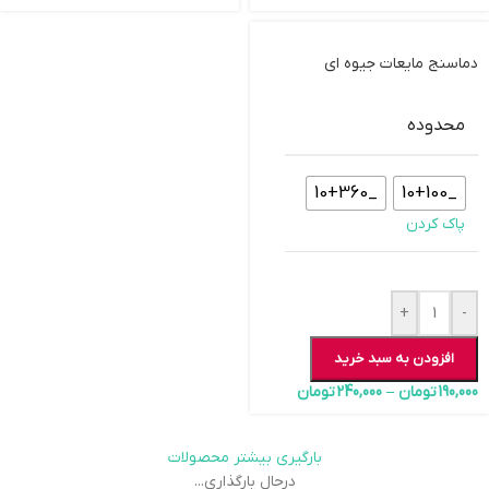
دماسنج مایعات جیوه ای
محدوده
_10+360
_10+100
پاک کردن
+
-
افزودن به سبد خرید
190,000
تومان
–
240,000
تومان
بارگیری بیشتر محصولات
درحال بارگذاری...