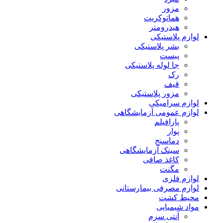
مزور
هماتوکریت
هیدرومتر
لوازم پلاستیکی
بشر پلاستیکی
پیست
جا لوله پلاستیکی
رک
قیف
مزور پلاستیکی
لوازم سرامیکی
لوازم عمومی آزمایشگاهی
پارافیلم
پوار
دماسنج
سینک آزمایشگاهی
کاغذ صافی
مگنت
لوازم فلزی
لوازم مصرفی بیمارستانی
محیط کشت
مواد شیمیایی
آنتی سرم