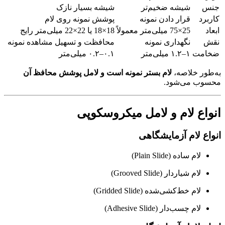
جنس
شیشه ضخیم‌تر
شیشه بسیار نازک
کاربرد
قرار دادن نمونه
پوشش نمونه روی لام
ابعاد
25×75 میلی‌متر معمولاً
18×18 یا 22×22 میلی‌متر رایج
نقش
نگهداری نمونه
محافظت و تسهیل مشاهده نمونه
ضخامت
۱–۱.۲ میلی‌متر
۰.۱–۰.۲ میلی‌متر
به‌طور خلاصه،
لام بستر نمونه است و لامل پوشش محافظ آن
محسوب می‌شود.
انواع لام و لامل میکروسکوپی
انواع لام آزمایشگاهی
لام ساده (Plain Slide)
لام شیاردار (Grooved Slide)
لام خط‌کشی‌شده (Gridded Slide)
لام چسب‌دار (Adhesive Slide)