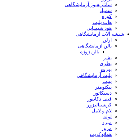
سانتریفیوژ آزمایشگاهی
سمپلر
کوره
هات پلیت
هود شیمیایی
شیشه آلات آزمایشگاهی
ارلن
بالن آزمایشگاهی
بالن ژوژه
بشر
بطری
بورت
پلیت آزمایشگاهی
پیپت
پیکنومتر
دسیکاتور
قیف دکانتور
کریستالیزور
لام و لامل
لوله
مبرد
مزور
هماتوکریت