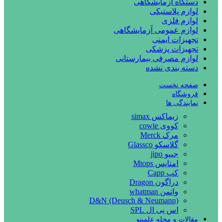
دستگاه آزمایشگاهی
لوازم پلاستیکی
لوازم فلزی
لوازم عمومی آزمایشگاهی
تجهیزات ایمنی
تجهیزات پزشکی
لوازم مصرفی بیمارستانی
دسته بندی نشده
صفحه نخست
فروشگاه
نمایندگی ها
زیماکس simax
کووی cowie
مرک Merck
گلاسکو Glassco
جیپو jipo
امتاپس Mtops
کپ Capp
دراگون Dragon
واتمن whatman
D&N (Deusch & Neumann)
اس پی ال SPL
مقالات و مجله علمینو