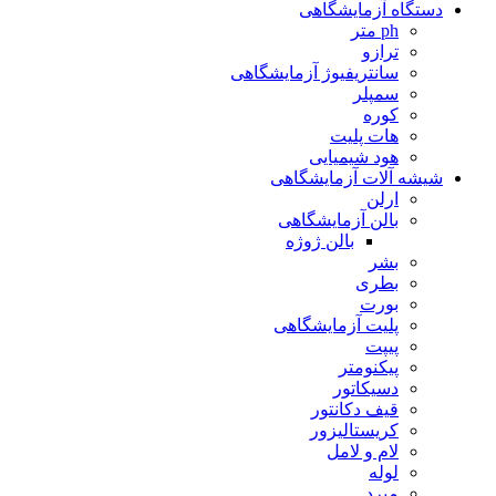
دستگاه آزمایشگاهی
ph متر
ترازو
سانتریفیوژ آزمایشگاهی
سمپلر
کوره
هات پلیت
هود شیمیایی
شیشه آلات آزمایشگاهی
ارلن
بالن آزمایشگاهی
بالن ژوژه
بشر
بطری
بورت
پلیت آزمایشگاهی
پیپت
پیکنومتر
دسیکاتور
قیف دکانتور
کریستالیزور
لام و لامل
لوله
مبرد