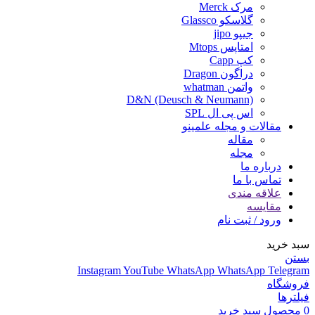
مرک Merck
گلاسکو Glassco
جیپو jipo
امتاپس Mtops
کپ Capp
دراگون Dragon
واتمن whatman
D&N (Deusch & Neumann)
اس پی ال SPL
مقالات و مجله علمینو
مقاله
مجله
درباره ما
تماس با ما
علاقه مندی
مقایسه
ورود / ثبت نام
سبد خرید
بستن
Instagram
YouTube
WhatsApp
WhatsApp
Telegram
فروشگاه
فیلترها
0
محصول
سبد خرید