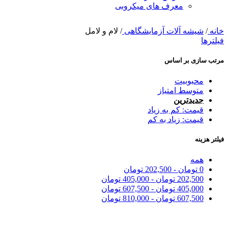
معرف های میکروبی
خانه
/
شیشه آلات آزمایشگاهی
/
لام و لامل
فیلترها
مرتب سازی بر اساس
محبوبیت
متوسط امتیاز
جدیدترین
قیمت: کم به زیاد
قیمت: زیاد به کم
فیلتر هزینه
همه
0
تومان
-
202,500
تومان
202,500
تومان
-
405,000
تومان
405,000
تومان
-
607,500
تومان
607,500
تومان
-
810,000
تومان