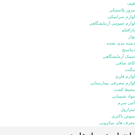
قیف
مزور پلاستیکی
لوازم سرامیکی
لوازم عمومی آزمایشگاهی
پارافیلم
پوار
دسته بندی نشده
دماسنج
سینک آزمایشگاهی
کاغذ صافی
مگنت
لوازم فلزی
لوازم مصرفی بیمارستانی
محیط کشت
مواد شیمیایی
آنتی سرم
تیترازول
سوش باکتری
معرف های میکروبی