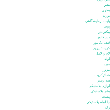
بشر
بطری
بورت
پلیت آزمایشگاهی
پیپت
پیکنومتر
دسیکاتور
قیف دکانتور
کریستالیزور
لام و لامل
لوله
مبرد
مزور
هماتوکریت
هیدرومتر
لوازم پلاستیکی
بشر پلاستیکی
پیست
جا لوله پلاستیکی
رک