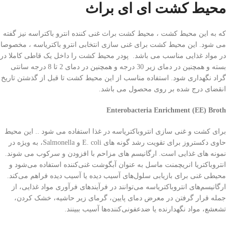
محیط کشت ای ای براث
که به این محیط کشت ، محیط کشت براث غنی کننده انترو باکتراسه نیز گفته
می شود. این محیط کشت برای غنی سازی انتخابی انترو باکتریاسه ، مخصوصا
در مواد غذایی مناسب می باشد. پودر محیط کشت را داخل یک قاطی کاملا در
بسته و همچنین در دمای زیر 30 درجه و همچنین در دمای 2 تا 8 درجه سانتی
گراد نگهداری شود. استفاده مناسب از این محیط کشت تا قبل از گذشتن تاریخ
انقضای درج شده بر روی محصول می باشد.
Enterobacteria Enrichment (EE) Broth
برای کشت و غنی سازی انتروباکتریاسه در غذا استفاده می شود .. این محیط
حاوی دکستروز برای تقویت رشد گونه های E. coli و Salmonella، به ویژه در
نمونه های غذایی است. ارگانیسم های مزاحم با افزودن و سرکوب می شوند.
انتروباکتریا انریچمنت ماسل به عنوان آبگوشت غنی‌کننده استفاده می‌شود و
محیطی غنی برای بازیابی سلول‌های آسیب دیده یا آسیب دیده فراهم می‌کند.
ارگانیسم‌های انتروباکتریاسه می‌توانند در فرآیندهای فرآوری مواد غذایی، از
جمله قرار گرفتن در معرض دمای پایین، گرمای زیر حاشیه، خشک کردن،
تشعشع، مواد نگهدارنده یا ضدعفونی‌کننده‌ها آسیب ببینند.