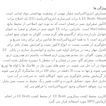
ویژگی ها
شمارش انتروباکتریاسه معیار مهمی از وضعیت بهداشتی مواد غذایی است.
EE Broth، Mossel با براث غنی‌سازی انتروباکتریاسه (EE) یک اصلاح براث
لاکتوز صفراوی سبز درخشان است که به نوبه خود اصلاحی از محیط مایع
MacConkey است. بنابراین، براث EE حاوی سبز درخشان و صفرا به عنوان
عوامل بازدارنده برای ارگانیسم های گرم مثبت، گلوکز به عنوان منبع اصلی
انرژی است تا به همه انتروباکتریاسه ها شانس برابر برای رشد سریع و
جلوگیری از تعصب نسبت به انواع لاکتوز مثبت و افزایش مقدار بافر برای
کنترل مهار رشد در مراحل اولیه غنی سازی و اتواستریل سازی در پایان. EE
از پپتون، گلوکز، دی سدیم هیدروژن ارتو فسفات، پتاسیم دی هیدروژن ارتو
فسفات، صفرای گاو، سبز درخشان و آب مقطر یا دیونیزه تشکیل شده است..
مواد در آب حل می شوند، در حجم های مورد نیاز در فلاسک ها یا لوله ها توزیع
می شوند و تنها به مدت 30 دقیقه در دمای 100 درجه سانتیگراد گرم می شوند.
از گرمایش بیشتر جلوگیری می شود. اتوکلاو نکنید. به سرعت در آب سرد
جاری خنک شود. تشکیل کدورت و اغلب تغییر رنگ محیط به سمت سبز مایل
به زرد شواهد احتمالی وجود انتروباکتریاسه را فراهم می کند.
کاربرد محیط کشت میکروبی EE Broth: از محیط کشت EE Broth در انجام
آزمایش MPN مورد استفاده قرار می گیرد.