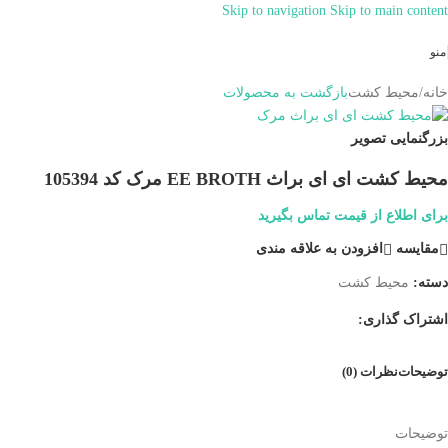
Skip to navigation
Skip to main content
همراهان علمینو به علت نوسانات قیمت
سفارش های خود را در واتساپ ثبت
ارتباط در واتساپ
منو
کنید یا تماس بگیرید.
خانه
/
محیط کشت
بازگشت به محصولات
بزرگنمایی تصویر
محیط کشت ای ای براث EE BROTH مرک کد 105394
برای اطلاع از قیمت تماس بگیرید
مقایسه
افزودن به علاقه مندی
دسته:
محیط کشت
اشتراک گذاری:
توضیحات
نظرات (0)
توضیحات