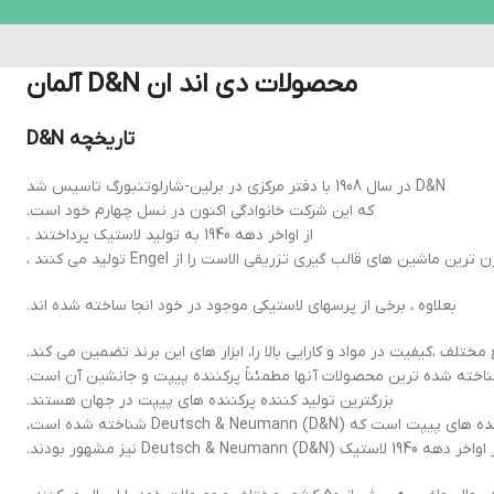
محصولات دی اند ان D&N آلمان
تاریخچه D&N
D&N در سال 1908 با دفتر مرکزی در برلین-شارلوتنبورگ تاسیس شد
که این شرکت خانوادگی اکنون در نسل چهارم خود است.
از اواخر دهه 1940 به تولید لاستیک پرداختند .
ین ماشین های قالب گیری تزریقی الاست را از Engel تولید می کنند ،
بعلاوه ، برخی از پرسهای لاستیکی موجود در خود انجا ساخته شده اند.
مختلف ،کیفیت در مواد و کارایی بالا را، ابزار های این برند تضمین می کند.
ناخته شده ترین محصولات آنها مطمئناً پرکننده پیپت و جانشین آن است.
بزرگترین تولید کننده پرکننده های پیپت در جهان هستند.
است که Deutsch & Neumann (D&N) شناخته شده است،
خر دهه 1940 لاستیک Deutsch & Neumann (D&N) نیز مشهور بودند.