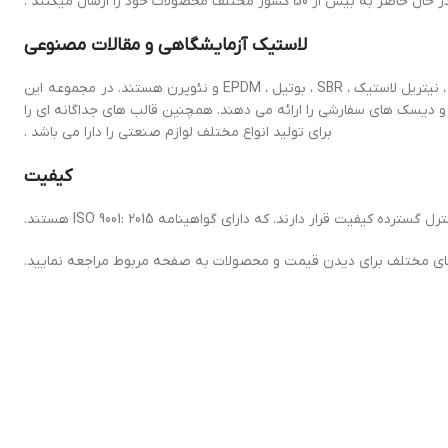
یش از 50 کشور مختلف محصولات خود را ارسال میکنند .
لاستیک آزمایشگاهی و مقالات مصنوعی
الاستومرهای معمول از لاستیک طبیعی ، سیلیکون ، لاستیک لاتکس ، ویتون® ، نیتریل لاستیک ، SBR ، بوتیل ، EPDM و نئوپرن هستند. در مجموعه این
نین طیف وسیعی از قالب ها و دیسک های سفارشی را ارائه می دهند. همچنین قالب های جداگانه ای را
برای تولید انواع مختلف لوازم صنعتی را دارا می باشد .
کیفیت
ل گسترده کیفیت قرار دارند.
که دارای گواهینامه ISO 9001: 2015 هستند.