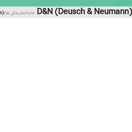
0
محصول
D&N (Deusch & Neumann)
خانه
/
نمایندگی ها
/
n)