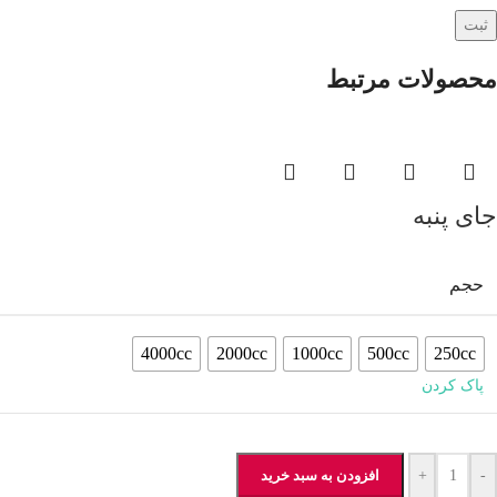
محصولات مرتبط
جای پنبه
حجم
4000cc
2000cc
1000cc
500cc
250cc
پاک کردن
-
+
افزودن به سبد خرید