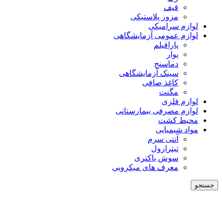
قیف
مزور پلاستیکی
لوازم سرامیکی
لوازم عمومی آزمایشگاهی
پارافیلم
پوار
دماسنج
سینک آزمایشگاهی
کاغذ صافی
مگنت
لوازم فلزی
لوازم مصرفی بیمارستانی
محیط کشت
مواد شیمیایی
آنتی سرم
تیترازول
سوش باکتری
معرف های میکروبی
جستجو