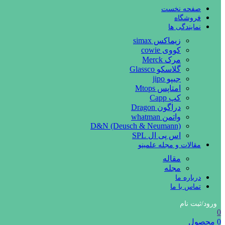
صفحه نخست
فروشگاه
نمایندگی ها
زیماکس simax
کووی cowie
مرک Merck
گلاسکو Glassco
جیپو jipo
امتاپس Mtops
کپ Capp
دراگون Dragon
واتمن whatman
D&N (Deusch & Neumann)
اس پی ال SPL
مقالات و مجله علمینو
مقاله
مجله
درباره ما
تماس با ما
ورود/ثبت نام
0
0
محصول