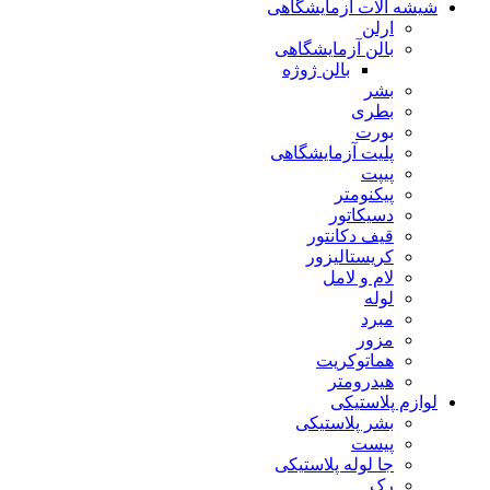
شیشه آلات آزمایشگاهی
ارلن
بالن آزمایشگاهی
بالن ژوژه
بشر
بطری
بورت
پلیت آزمایشگاهی
پیپت
پیکنومتر
دسیکاتور
قیف دکانتور
کریستالیزور
لام و لامل
لوله
مبرد
مزور
هماتوکریت
هیدرومتر
لوازم پلاستیکی
بشر پلاستیکی
پیست
جا لوله پلاستیکی
رک