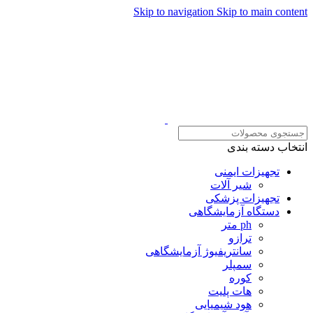
Skip to navigation
Skip to main content
همراهان علمینو به علت نو
انتخاب دسته بندی
تجهیزات ایمنی
شیر آلات
تجهیزات پزشکی
دستگاه آزمایشگاهی
ph متر
ترازو
سانتریفیوژ آزمایشگاهی
سمپلر
کوره
هات پلیت
هود شیمیایی