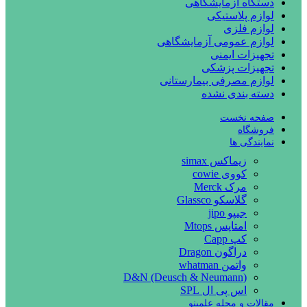
دستگاه آزمایشگاهی
لوازم پلاستیکی
لوازم فلزی
لوازم عمومی آزمایشگاهی
تجهیزات ایمنی
تجهیزات پزشکی
لوازم مصرفی بیمارستانی
دسته بندی نشده
صفحه نخست
فروشگاه
نمایندگی ها
زیماکس simax
کووی cowie
مرک Merck
گلاسکو Glassco
جیپو jipo
امتاپس Mtops
کپ Capp
دراگون Dragon
واتمن whatman
D&N (Deusch & Neumann)
اس پی ال SPL
مقالات و مجله علمینو