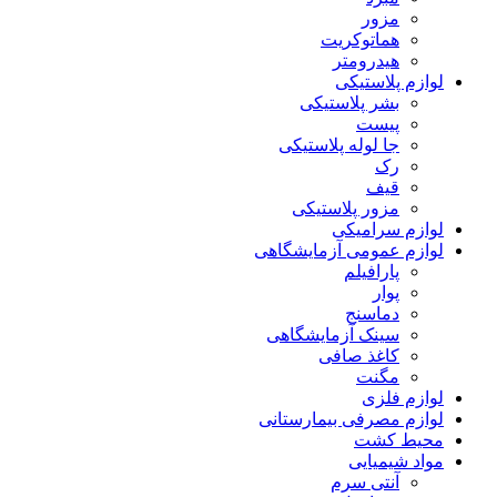
مزور
هماتوکریت
هیدرومتر
لوازم پلاستیکی
بشر پلاستیکی
پیست
جا لوله پلاستیکی
رک
قیف
مزور پلاستیکی
لوازم سرامیکی
لوازم عمومی آزمایشگاهی
پارافیلم
پوار
دماسنج
سینک آزمایشگاهی
کاغذ صافی
مگنت
لوازم فلزی
لوازم مصرفی بیمارستانی
محیط کشت
مواد شیمیایی
آنتی سرم