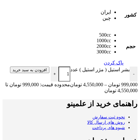
ایران
کشور
چین
500cc
1000cc
2000cc
حجم
3000cc
پاک کردن
بشر استیل ( مژر استیل ) عدد
افزودن به سبد خرید
+
-
999,000
تومان
–
4,550,000
تومان
محدوده قیمت: 999,000 تومان تا
4,550,000 تومان
راهنمای خرید از علمینو
نحوه ثبت سفارش
روش های ارسال کالا
شیوه های پرداخت