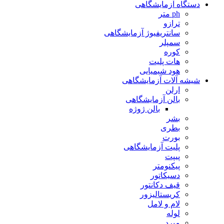
دستگاه آزمایشگاهی
ph متر
ترازو
سانتریفیوژ آزمایشگاهی
سمپلر
کوره
هات پلیت
هود شیمیایی
شیشه آلات آزمایشگاهی
ارلن
بالن آزمایشگاهی
بالن ژوژه
بشر
بطری
بورت
پلیت آزمایشگاهی
پیپت
پیکنومتر
دسیکاتور
قیف دکانتور
کریستالیزور
لام و لامل
لوله
مبرد