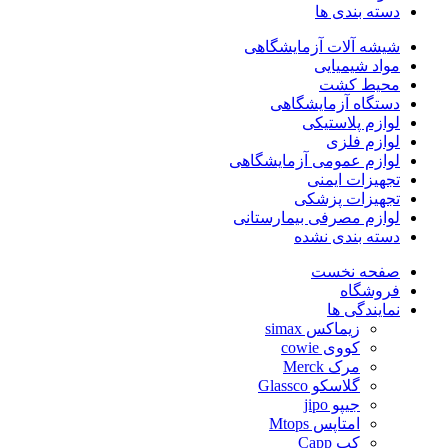
دسته بندی ها
شیشه آلات آزمایشگاهی
مواد شیمیایی
محیط کشت
دستگاه آزمایشگاهی
لوازم پلاستیکی
لوازم فلزی
لوازم عمومی آزمایشگاهی
تجهیزات ایمنی
تجهیزات پزشکی
لوازم مصرفی بیمارستانی
دسته بندی نشده
صفحه نخست
فروشگاه
نمایندگی ها
زیماکس simax
کووی cowie
مرک Merck
گلاسکو Glassco
جیپو jipo
امتاپس Mtops
کپ Capp