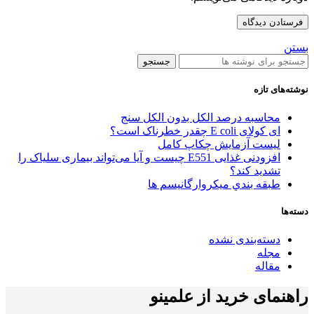
بستن
جستجو
نوشته‌های تازه
محاسبه درصد الکل بدون الکل سنج
ای کولای E coli چقدر خطرناک است؟
لیست آزمایش چکاپ کامل
افزودنی غذایی E551 چیست و آیا می‌تواند بیماری سلیاک را
تشدید کند؟
طبقه بندي میکروارگانیسم ها
دسته‌ها
دسته‌بندی نشده
مجله
مقاله
راهنمای خرید از علمینو