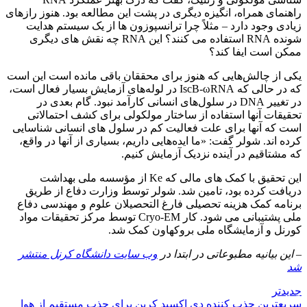
راهنمای همراه، انگیزه دیگری در پشت این مطالعه بود. هنوز رازهای
زیادی وجود دارد – مثلاً چرا ترانسپوزون ها از یک سیستم هدایت
شونده RNA استفاده می کنند؟ این RNA چه نقش های دیگری
ممکن است ایفا کند؟
یکی از چالش‌هایی که هنوز برای محققان باقی مانده است این است
که در حالی که IscB-ωRNA در لوله‌های آزمایش بسیار فعال است،
در تغییر DNA در سلول‌های انسانی کارآمد نبود. گام بعدی در
تحقیقات آنها استفاده از ساختار مولکولی برای کشف احتمالاتی
است که آنها برای علت فعالیت کم در سلول های انسانی شناسایی
کرده اند. شولر گفت: «ما ایده‌هایی داریم، بسیاری از آنها در واقع،
که مشتاقیم در آینده نزدیک آزمایش کنیم.
این تحقیق با کمک های مالی که Ke از مؤسسه ملی بهداشت
دریافت کرده بود، تامین شد. شولر توسط وزارت دفاع از طریق
برنامه کمک هزینه تحصیلی فارغ التحصیلان علوم و مهندسی دفاع
ملی پشتیبانی می شود. کار Cryo-EM توسط مرکز تحقیقات مواد
کورنل و آزمایشگاه ملی بروکهاون کمک شد.
– این بیانیه مطبوعاتی در ابتدا در
وب سایت دانشگاه کرنل منتشر
شد
جدیدتر
سریعترین جذب کننده دی اکسید کربن برای جذب مستقیم از هوا