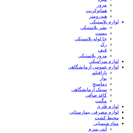
مزور
هماتوکریت
هیدرومتر
لوازم پلاستیکی
بشر پلاستیکی
پیست
جا لوله پلاستیکی
رک
قیف
مزور پلاستیکی
لوازم سرامیکی
لوازم عمومی آزمایشگاهی
پارافیلم
پوار
دماسنج
سینک آزمایشگاهی
کاغذ صافی
مگنت
لوازم فلزی
لوازم مصرفی بیمارستانی
محیط کشت
مواد شیمیایی
آنتی سرم