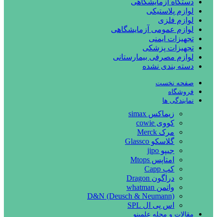
دستگاه آزمایشگاهی
لوازم پلاستیکی
لوازم فلزی
لوازم عمومی آزمایشگاهی
تجهیزات ایمنی
تجهیزات پزشکی
لوازم مصرفی بیمارستانی
دسته بندی نشده
صفحه نخست
فروشگاه
نمایندگی ها
زیماکس simax
کووی cowie
مرک Merck
گلاسکو Glassco
جیپو jipo
امتاپس Mtops
کپ Capp
دراگون Dragon
واتمن whatman
D&N (Deusch & Neumann)
اس پی ال SPL
مقالات و مجله علمینو