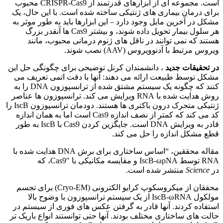
است. مجموعه ای از ابزارهای قدرتمند از CRISPR-Cas9 محبوب
برای درمان بیماری های ژنتیکی ساخته شده است. با این حال، یک
مشکل در آخرین مایل وجود دارد – این ابزارها باید به طور موثر به
هر سلول بیمار تحویل داده شوند، و بیشتر Cas9 ها آنقدر بزرگ
هستند که نمی توانند در ناقل های ژنوم درمانی محبوب، مانند
ویروس مرتبط با آدنوویروس (AAV) نصب شوند.
در تحقیقات جدید
، دانشمندان کرنل توضیحی برای چگونگی حل این
مشکل توسط طبیعت ارائه می دهند: آنها با دقت اتمی تعریف می
کنند که چگونه یک سیستم مشتق شده از ترانسپوزون DNA را به
روش هدایت شده با RNA ویرایش می کند. ترانسپوزون ها عناصر
ژنتیکی متحرک درون باکتری ها هستند. دودمان ترانسپوزون IscB را
کد می کند که کمتر از نصف اندازه Cas9 است اما به همان اندازه
قادر به ویرایش DNA است. جایگزین کردن Cas9 با IscB به طور
قطع مشکل اندازه را حل می کند.
مقاله محققین، “اساس ساختاری برای برش DNA هدایت شده با
RNA توسط IscB-ωρNA و مقایسه مکانیکی با Cas9″، که
در
Science
منتشر شده است.
محققان از میکروسکوپ کرایو الکترونی (Cryo-EM) برای تجسم
مولکول IscB-ωRNA از یک سیستم ترانسپوزون با وضوح بالا
استفاده کردند. آنها قادر به گرفتن عکس های فوری از سیستم در
حالت های ساختاری مختلف بودند. آنها حتی توانستند انواع باریک تر