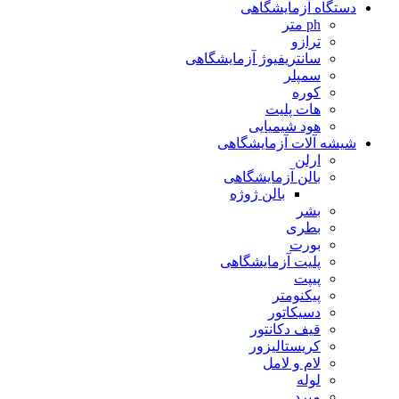
دستگاه آزمایشگاهی
ph متر
ترازو
سانتریفیوژ آزمایشگاهی
سمپلر
کوره
هات پلیت
هود شیمیایی
شیشه آلات آزمایشگاهی
ارلن
بالن آزمایشگاهی
بالن ژوژه
بشر
بطری
بورت
پلیت آزمایشگاهی
پیپت
پیکنومتر
دسیکاتور
قیف دکانتور
کریستالیزور
لام و لامل
لوله
مبرد