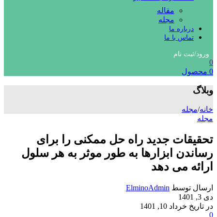
مقاله
مجله
درباره ما
تماس با ما
ورود/ثبت نام
0
0
محصول
وبلاگ
خانه
/
مجله
مجله
تحقیقات جدید راه حل ممکنی را برای
رساندن ابزارها به طور موثر به هر سلول
ارائه می دهد
ارسال توسط
ElminoAdmin
دی 3, 1401
در تاریخ خرداد 10, 1401
0