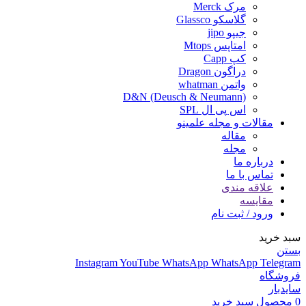
مرک Merck
گلاسکو Glassco
جیپو jipo
امتاپس Mtops
کپ Capp
دراگون Dragon
واتمن whatman
D&N (Deusch & Neumann)
اس پی ال SPL
مقالات و مجله علمینو
مقاله
مجله
درباره ما
تماس با ما
علاقه مندی
مقایسه
ورود / ثبت نام
سبد خرید
بستن
Instagram
YouTube
WhatsApp
WhatsApp
Telegram
فروشگاه
سایدبار
0
محصول
سبد خرید