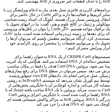
IscB را با حذف قطعات غیر ضروری از IscB مهندسی کنند.
برنامه‌های کاربردی فانتزی نسل بعدی نیاز به ادغام ویرایشگر ژن با
سایر آنزیم‌ها و فعالیت‌ها دارند و اکثر Cas9s در حال حاضر برای
انتقال ویروسی بسیار بزرگ هستند. آیلونگ ک، استاد زیست‌شناسی
مولکولی و ژنتیک در کالج علوم و هنر، گفت: ما در انتهای تحویل با
یک ترافیک مواجه هستیم. «اگر Cas9s را بتوان در ناقل‌های ویروسی
که برای دهه‌ها در زمینه ژن‌درمانی استفاده شده است، مانند AAV،
بسته‌بندی کرد، آن‌گاه می‌توانیم مطمئن باشیم که می‌توان آن‌ها را
تحویل داد و می‌توانیم تحقیقات را منحصراً بر روی کارآمدی خود
ابزار ویرایش متمرکز کنیم.»
سیستم‌های CRISPR-Cas9 از یک RNA به‌عنوان راهنما برای
تشخیص دنباله‌ای از DNA استفاده می‌کنند. هنگامی که یک کبریت
پیدا می شود، پروتئین Cas9 DNA هدف را دقیقاً در مکان مناسب
برش می دهد. سپس می‌توان در سطح DNA برای رفع بیماری‌های
ژنتیکی عمل جراحی انجام داد. داده‌های cryo-EM جمع‌آوری‌شده
توسط تیم کورنل نشان می‌دهد که سیستم IscB-ωρNA به روشی
مشابه کار می‌کند، و اندازه کوچک‌تر آن با جایگزینی بخش‌هایی از
Cas9 به دست می‌آید. پروتئین با یک RNA ساخت یافته (ωρنا) که با
RNA راهنما ترکیب شده است. با جایگزینی اجزای پروتئین Cas9
بزرگتر با RNA، پروتئین IscB به مراکز واکنش شیمیایی هسته ای
کوچک می شود که DNA هدف را خرد می کند.