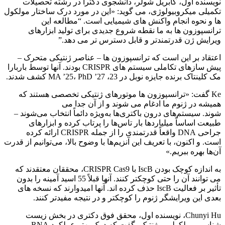
نویسنده اول، گابریل شولر، دانشجوی دکترا در رشته تحصیلات
تکمیلی میکروبیولوژی، می گوید: «این در مورد درک ساختار مولکول
ها و نحوه انجام واکنش های شیمیایی است. “مطالعه این
ترانسپوزون ها به ما نقطه شروع جدیدی برای تولید ابزارهای
ویرایش ژن قدرتمندتر و قابل دسترس تر می دهد.”
اعتقاد بر این است که ترانسپوزون ها – عناصر ژنتیکی متحرک –
پیش سازهای تکاملی سیستم های CRISPR بودند. آنها توسط باربارا
مک کلینتاک برنده جایزه نوبل در 23، MA ’25، PhD ’27 کشف شدند.
Ke گفت: «ترانسپوزون ها موتورهای ژنتیکی تخصصی هستند که
همیشه در ژنوم ما ادغام می شوند و از آن جدا می
شوند. سیستم‌های درون باکتری‌ها به‌ویژه دائماً انتخاب می‌شوند –
طبیعت اساساً میلیاردها بار تاس‌ها را پرتاب کرده و ابزارهای
جراحی DNA واقعاً قدرتمندی را از جمله CRISPR ارائه کرده
است. و اکنون، با تعریف این آنزیم‌ها با وضوح بالا، می‌توانیم از قدرت
آن‌ها بهره ببریم.»
به اندازه کوچک بودن IscB با CRISPR Cas9، محققان معتقدند که
می توانند آن را حتی کوچکتر کنند. آنها قبلاً 55 اسید آمینه را بدون
تأثیر بر فعالیت IscB حذف کرده اند. آنها امیدوارند که نسخه های
بعدی این ویرایشگر ژنوم را کوچکتر و در نتیجه مفیدتر کنند.
Chunyi Hu، نویسنده اول، محقق فوق دکتری در بخش زیست
شناسی مولکولی و ژنتیک، گفت که درک بهتر عملکرد RNA