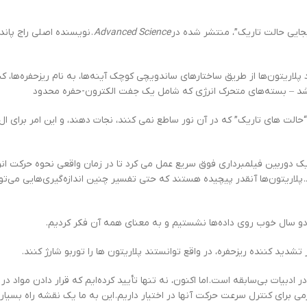
بجایی حالت تاریک”، منتشر شده در
Advanced Science
. نویسنده اصلی راج پاندی
اریتون‌ها از طریق ساختارهای ساندویچی کوچک آینه‌ها، به نام ریزحفره‌ها، کش
ته باشد – بسته‌های متحرک انرژی که شامل یک جفت الکترون-حفره محدود
ز “حالت های تاریک” که در آن نور ساطع نمی کنند، نجات دهند، و این امر برای ا
 یک دوربین فیلمبرداری فوق سریع عمل می کرد تا در زمان واقعی نحوه حرکت انر
د. پلاریتون‌ها آنقدر پیچیده هستند که حتی تفسیر چنین اندازه‌گیری‌هایی می‌تو
ما دو سال خوب روی داده‌ها نشستیم و به معنای همه آن فکر کردیم.
شدید کننده ریزحفره، در واقع توانستند پلاریتون ها را توربو شارژ کنند.
دبیات بی‌سابقه است. اما اکنون، نه تنها تأیید کرده‌ایم که قرار دادن مواد در 
می برای کنترل سرعت حرکت آنها در اختیار داریم. این به ما یک نقشه راه بسیار