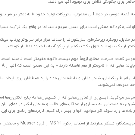
حاضر برای چگونگی تلاش برای بهبود آنها می دهد.
به گفته موسر، در مواد آلی معمولی، تحریکات اولیه حدود 10 نانومتر در هر نانوثانیه حرکت می‌کنند که تقریباً معادل سرعت یوسین بولت قهرمان جهان است.
او اشاره کرد که ممکن است برای انسان سریع باشد، اما در واقع یک فرآیند بسیا
در مقابل، رویکرد ریزحفره‌ای، پلاریتون‌ها را صدها هزار برابر سریع‌تر پرتاب م
کمتر از یک نانوثانیه طول بکشد، کمتر از پیکوثانیه یا حدود 1000 بار کوتاهتر است – پلاریتون ها 50 برابر جلوتر حرکت می کنند.
موسر گفت: «سرعت مطلق لزوماً مهم نیست. «آنچه مفیدتر است فاصله است. بنابرا
پایانه هایی که 10 نانومتر از هم فاصله دارند – به این معنی است که آنها از A به B با تلفات صفر می روند. و واقعاً موضوع همین است.»
این امر فیزیکدانان، شیمی‌دانان و دانشمندان مواد را به هدفشان برای ایجاد س
حد متوقف نمی‌شوند.
موسر می‌گوید: «بسیاری از فناوری‌هایی که از اکسیتون‌ها به جای الکترون‌ها است
شروع به دستیابی به بسیاری از عملکردهای جالب و هیجان انگیز در دمای اتاق کنی
رایانه‌ها وارد شوند. اگر بتوانیم آنها را بهتر درک کنیم، کاربردهای زیادی برای این
نویسندگان همکار عبارتند از اسکات رنکن، MS ’21 از گروه Musser. و محققان دانشگاه کمبریج، دانشگاه شفیلد و دانشگاه نانجینگ.