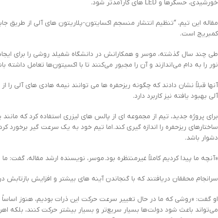
خورشیدی، حسگرها و LED های کارآمدتر شود.
مقاله این تیم، “تنظیم انتشار منسجم اکسایتون-پلاریتون های آلی از طریق جا
کمبریج است.
طی چند سال گذشته، موسر و همکارانش در دانشگاه شفیلد روشی را برای ایجاد پل
نور را به دام می‌اندازند و آن را مجبور می‌کنند تا با اکسیتون‌ها تعامل داش
آنها قبلاً نشان دادند که چگونه ریزحفره ها می توانند نیمه هادی های آلی را ا
آلی بهبود یافته نیز کاربرد دارد.
برای پروژه جدید، تیم از مجموعه ای از پالس های لیزری استفاده کرد که مانند
ساختارهای ریزحفره را اندازه گیری کند. اما تیم خود به یک سرعت گیر برخورد کر
دشوار باشد.
«آنچه ما پیدا کردیم کاملاً غیرمنتظره بود. موسر، نویسنده ارشد مقاله، گفت: 
سرانجام محققان دریافتند که با گنجاندن آینه های بیشتر و افزایش بازتابش در ت
او گفت: «روشی که ما در حال تغییر سرعت حرکت این ذرات بودیم، هنوز اساساً در ا
می‌تواند باعث شود دولت‌ها بسیار سریع‌تر و بسیار بیشتر حرکت کنند، بلکه اهر