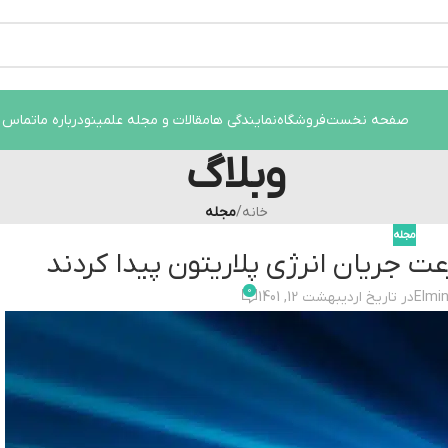
وسانات قیمت سفارش های خود را در واتساپ ثبت کنید یا تماس بگیر
صفحه نخست
فروشگاه
نمایندگی ها
مقالات و مجله علمینو
درباره ما
تماس ب
وبلاگ
خانه
/
مجله
مجله
ت جریان انرژی پلاریتون پیدا کردند
0
Elmi
در تاریخ اردیبهشت 12, 1401