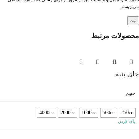
می‌نویسم.
محصولات مرتبط
جای پنبه
حجم
4000cc
2000cc
1000cc
500cc
250cc
پاک کردن