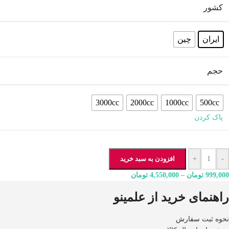
کشور
ایران
چین
حجم
3000cc
2000cc
1000cc
500cc
پاک کردن
-
+
افزودن به سبد خرید
999,000
تومان
–
4,550,000
تومان
راهنمای خرید از علمینو
نحوه ثبت سفارش