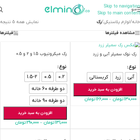
Skip to navigation
همراهان علمینو به علت نوسانات
منو
Skip to main content
قیمت سفارش های خود را در واتساپ
ارتباط در واتساپ
ثبت کنید یا تماس بگیرید.
خانه
/
لوازم پلاستیکی
/
رک
نمایش همه 5 نتیجه
مشاهده فیلترها
فیلترها
رک میکروتیوب 1.5 و 2 و 0.5
رک نوک سمپلر آبی و زرد
نوع
نوع
1.5-2
0.5
0.2
آبی
زرد
کریستالی
دو طرفه 60 خانه
افزودن به سبد خرید
130,000
تومان
–
166,000
تومان
دو طرفه 90 خانه
افزودن به سبد خرید
131,000
تومان
–
290,000
تومان