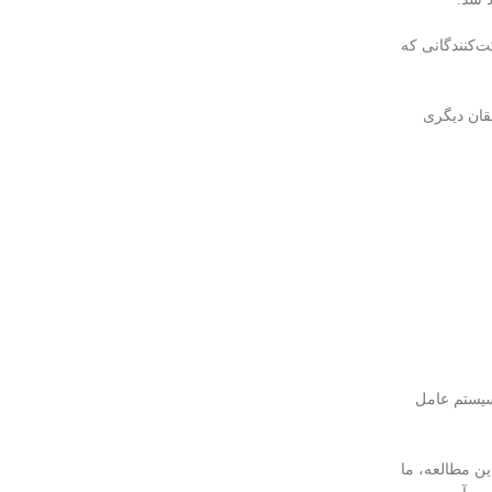
ت‌کنندگانی که
ققان دیگری
حال، ظهور Covid-19 تغییر رویدادها به سمت سیستم عامل
ین مطالعه، ما