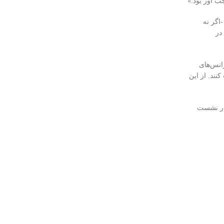
ب آور بود.»
اگر نه
که در
انس‌های
نند. از این
 کنفرانس های حضوری و مجازی” را در ساعت 9:36 صبح روز پنجشنبه 17 مارس در نشست