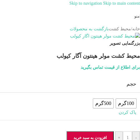
Skip to navigation
Skip to main content
همراهان علمینو به علت نوسانات قیمت
سفارش های خود را در واتساپ ثبت
ارتباط در واتساپ
منو
کنید یا تماس بگیرید.
خانه
/
محیط کشت
بازگشت به محصولات
بزرگنمایی تصویر
محیط کشت مولر هینتون آگار کیولب
برای اطلاع از قیمت تماس بگیرید
حجم
100گرم
500گرم
پاک کردن
-
+
افزودن به سبد خرید