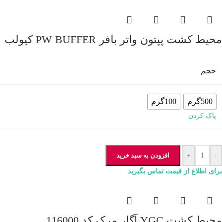
محیط کشت پپتون واتر بافر PW BUFFER کیولب
حجم
500گرم
100گرم
پاک کردن
-
+
افزودن به سبد خرید
برای اطلاع از قیمت تماس بگیرید
محیط کشت YGC آگار مرک کد 116000