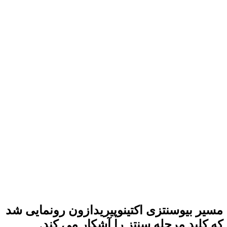
مسیر بیوسنتزی اکتینوپیریدازون رونمایی شد
که کلید مرحله سنتز را آشکار می کند.