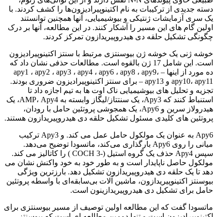
دسته جدیدی از ترکیبات به نام اکتینوپیرادیزون‌ها را کشف کردند. با
یک سری آزمایشات ژنتیکی و بیوشیمیایی، آنها همچنین توانستند
اولین گام های این مسیر را آشکار کنند. در این مطالعه، آنها بر درک
چگونگی تشکیل حلقه دی هیدروپیریدازون تمرکز کردند.
خوشه ژنی یک خوشه ژن بیوسنتزی مرتبط با سنتز اکتینوپیرادیزون
است. این شامل 17 ژن بالقوه است. مطالعات حذفی نشان داد که
ده مورد از اینها – apy1 ، apy2 ، apy3 ، apy4 ، apy6 ، apy8 ، apy9،
apy10، apy11 و apy13 – برای سنتز اکتینوپیرادیزون ضروری بودند.
تجزیه و تحلیل های بیوشیمیایی ناک اوت ها به تیم اجازه داد تا
استنباط کنند که Apy3، یک سنتتاز/لیگاز وابسته به AMP، Apy4، یک
هیدرولاز سرین و Apy6، یک همجوشی پروتئین حامل با رودان،
پروتئین های کلیدی مسئول تشکیل حلقه دی هیدروپیریدازون هستند.
Apy6 به عنوان یک مولکول حامل عمل می کند. و Apy3 ترکیب
میانی را روی Apy6 بارگذاری می‌کند، ماتسودا توضیح می‌دهد.
سپس Apy4 حذف یک گروه استیل (-COCH 3 ) را کاتالیز می کند.
مولکول حاصل ناپایدار است و به طور خود به خود واکنش نشان می
دهد تا یک حلقه دی هیدروپیریدازون تشکیل دهد. بارزترین ویژگی
بیوسنتز اکتینوپیریدازون، ماشین آلات بی‌سابقه‌ای با واسطه پروتئین
حامل برای تشکیل دی هیدروپیریدازینون است.
ماتسودا گفت که این مطالعه اولین توصیف از مسیر بیوسنتزی برای
اکتینوپیرادیزون است و تنها دومین مطالعه ای است که بیوسنتز