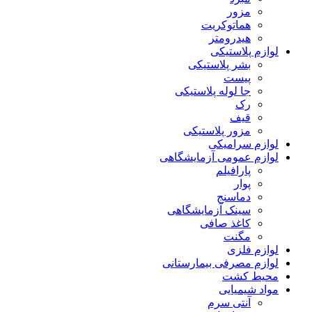
مزور
هماتوکریت
هیدرومتر
لوازم پلاستیکی
بشر پلاستیکی
پیست
جا لوله پلاستیکی
رک
قیف
مزور پلاستیکی
لوازم سرامیکی
لوازم عمومی آزمایشگاهی
پارافیلم
پوار
دماسنج
سینک آزمایشگاهی
کاغذ صافی
مگنت
لوازم فلزی
لوازم مصرفی بیمارستانی
محیط کشت
مواد شیمیایی
آنتی سرم