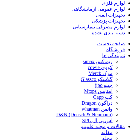
لوازم فلزی
لوازم عمومی آزمایشگاهی
تجهیزات ایمنی
تجهیزات پزشکی
لوازم مصرفی بیمارستانی
دسته بندی نشده
صفحه نخست
فروشگاه
نمایندگی ها
زیماکس simax
کووی cowie
مرک Merck
گلاسکو Glassco
جیپو jipo
امتاپس Mtops
کپ Capp
دراگون Dragon
واتمن whatman
D&N (Deusch & Neumann)
اس پی ال SPL
مقالات و مجله علمینو
مقاله
مجله