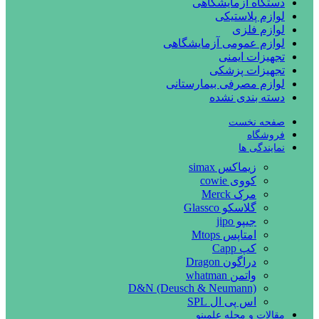
دستگاه آزمایشگاهی
لوازم پلاستیکی
لوازم فلزی
لوازم عمومی آزمایشگاهی
تجهیزات ایمنی
تجهیزات پزشکی
لوازم مصرفی بیمارستانی
دسته بندی نشده
صفحه نخست
فروشگاه
نمایندگی ها
زیماکس simax
کووی cowie
مرک Merck
گلاسکو Glassco
جیپو jipo
امتاپس Mtops
کپ Capp
دراگون Dragon
واتمن whatman
D&N (Deusch & Neumann)
اس پی ال SPL
مقالات و مجله علمینو