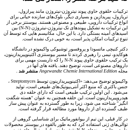
ترکیبات حلقوی حاوی پیوند نیتروژن-نیتروژن مانند پیرازول،
تریازول، پیریدازین و بسیاری دیگر، بلوک‌های سازنده حیاتی برای
انواع ترکیبات دارویی، طبیعی و مصنوعی هستند. بیوسنتز برخی از
این ترکیبات به تشکیل پیوندهای تک نیتروژن-نیتروژن (N-N) بین
اسیدهای آمینه بستگی دارد. با این حال، مکانیسم هایی که توسط آن
تنوع ترکیبات امکان پذیر است، به خوبی درک نشده است.
دکتر کنیچی ماتسودا و پروفسور توشیوکی واکیموتو در دانشگاه
هوکایدو، تیمی را رهبری کردند تا مسیر بیوسنتزی اکتینوپیریدازینون،
یک ترکیب حلقوی حاوی پیوند N-N را که داربست مهمی برای
داروهای مصنوعی است، توضیح دهند.
یافته های آنها در
مجله
Angewandte Chemie International Edition
منتشر شد
.
واکیموتو توضیح می‌دهد: «اکتینوپیریدازینون توسط Streptomyces ،
جنس باکتری که منبع اکثر آنتی‌بیوتیک‌های طبیعی است، تولید
می‌شود . این اولین ترکیب طبیعی است که دارای حلقه دی
هیدروپیریدازینون است. این حلقه همچنین به عنوان “هسته شگفت
انگیز” شناخته می شود، زیرا به طور گسترده به عنوان پیش ساز
طیف گسترده ای از داروها مورد مطالعه قرار گرفته است.
در کار قبلی، این تیم از بیوانفورماتیک برای شناسایی گروهی از
توالی‌های ژنی استفاده کرد که به طور بالقوه در بیوسنتز محصولات
طبیعی حاوی پیوندهای N-N نقش دارند و از این توالی‌های ژنوم،