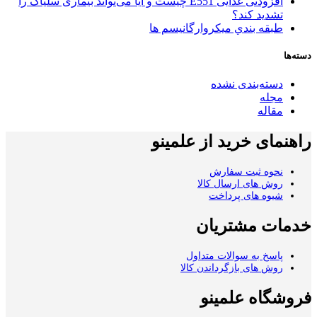
افزودنی غذایی E551 چیست و آیا می‌تواند بیماری سلیاک را
تشدید کند؟
طبقه بندي میکروارگانیسم ها
دسته‌ها
دسته‌بندی نشده
مجله
مقاله
راهنمای خرید از علمینو
نحوه ثبت سفارش
روش های ارسال کالا
شیوه های پرداخت
خدمات مشتریان
پاسخ به سوالات متداول
روش های بازگرداندن کالا
فروشگاه علمینو