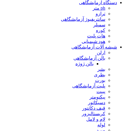
دستگاه آزمایشگاهی
ph متر
ترازو
سانتریفیوژ آزمایشگاهی
سمپلر
کوره
هات پلیت
هود شیمیایی
شیشه آلات آزمایشگاهی
ارلن
بالن آزمایشگاهی
بالن ژوژه
بشر
بطری
بورت
پلیت آزمایشگاهی
پیپت
پیکنومتر
دسیکاتور
قیف دکانتور
کریستالیزور
لام و لامل
لوله
مبرد