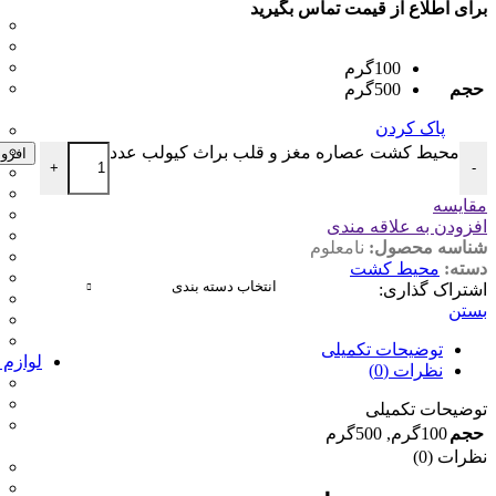
برای اطلاع از قیمت تماس بگیرید
100گرم
حجم
500گرم
پاک کردن
محیط کشت عصاره مغز و قلب براث کیولب عدد
افزو
+
-
مقایسه
افزودن به علاقه مندی
شناسه محصول:
نامعلوم
دسته:
محیط کشت
انتخاب دسته بندی
اشتراک گذاری:
بستن
توضیحات تکمیلی
لوازم 
نظرات (0)
توضیحات تکمیلی
حجم
100گرم
,
500گرم
نظرات (0)