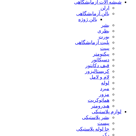
شیشه آلات آزمایشگاهی
ارلن
بالن آزمایشگاهی
بالن ژوژه
بشر
بطری
بورت
پلیت آزمایشگاهی
پیپت
پیکنومتر
دسیکاتور
قیف دکانتور
کریستالیزور
لام و لامل
لوله
مبرد
مزور
هماتوکریت
هیدرومتر
لوازم پلاستیکی
بشر پلاستیکی
پیست
جا لوله پلاستیکی
رک