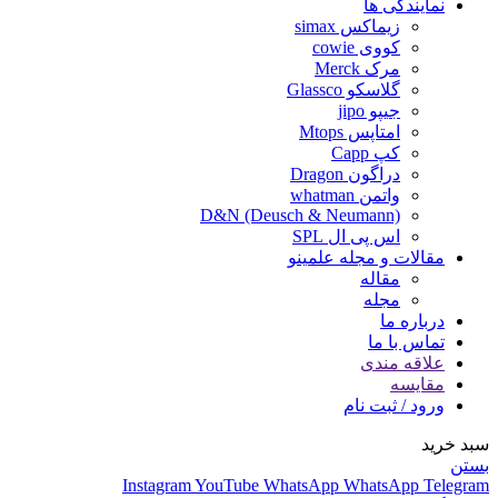
نمایندگی ها
زیماکس simax
کووی cowie
مرک Merck
گلاسکو Glassco
جیپو jipo
امتاپس Mtops
کپ Capp
دراگون Dragon
واتمن whatman
D&N (Deusch & Neumann)
اس پی ال SPL
مقالات و مجله علمینو
مقاله
مجله
درباره ما
تماس با ما
علاقه مندی
مقایسه
ورود / ثبت نام
سبد خرید
بستن
Instagram
YouTube
WhatsApp
WhatsApp
Telegram