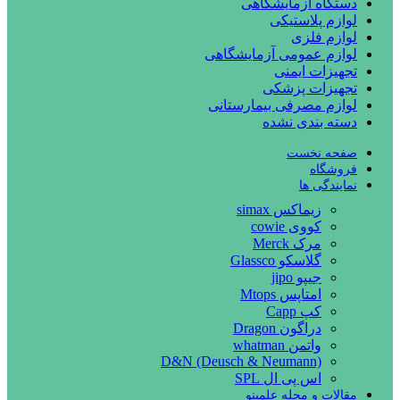
دستگاه آزمایشگاهی
لوازم پلاستیکی
لوازم فلزی
لوازم عمومی آزمایشگاهی
تجهیزات ایمنی
تجهیزات پزشکی
لوازم مصرفی بیمارستانی
دسته بندی نشده
صفحه نخست
فروشگاه
نمایندگی ها
زیماکس simax
کووی cowie
مرک Merck
گلاسکو Glassco
جیپو jipo
امتاپس Mtops
کپ Capp
دراگون Dragon
واتمن whatman
D&N (Deusch & Neumann)
اس پی ال SPL
مقالات و مجله علمینو