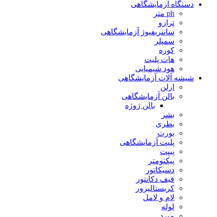
دستگاه آزمایشگاهی
ph متر
ترازو
سانتریفیوژ آزمایشگاهی
سمپلر
کوره
هات پلیت
هود شیمیایی
شیشه آلات آزمایشگاهی
ارلن
بالن آزمایشگاهی
بالن ژوژه
بشر
بطری
بورت
پلیت آزمایشگاهی
پیپت
پیکنومتر
دسیکاتور
قیف دکانتور
کریستالیزور
لام و لامل
لوله
مبرد