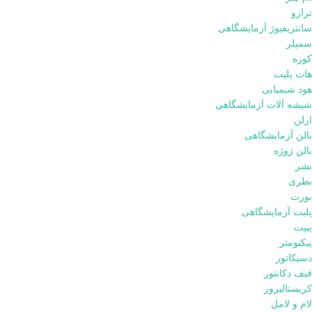
ترازو
سانتریفیوژ آزمایشگاهی
سمپلر
کوره
هات پلیت
هود شیمیایی
شیشه آلات آزمایشگاهی
ارلن
بالن آزمایشگاهی
بالن ژوژه
بشر
بطری
بورت
پلیت آزمایشگاهی
پیپت
پیکنومتر
دسیکاتور
قیف دکانتور
کریستالیزور
لام و لامل