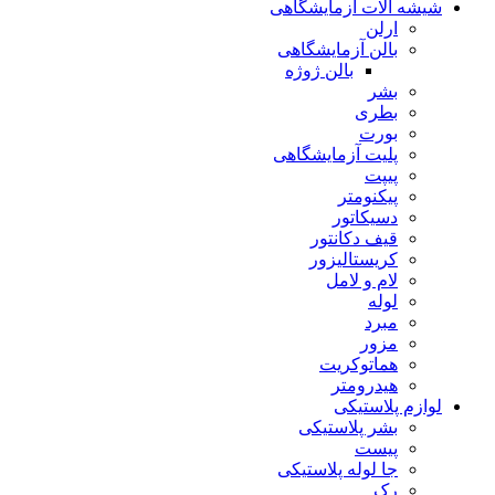
شیشه آلات آزمایشگاهی
ارلن
بالن آزمایشگاهی
بالن ژوژه
بشر
بطری
بورت
پلیت آزمایشگاهی
پیپت
پیکنومتر
دسیکاتور
قیف دکانتور
کریستالیزور
لام و لامل
لوله
مبرد
مزور
هماتوکریت
هیدرومتر
لوازم پلاستیکی
بشر پلاستیکی
پیست
جا لوله پلاستیکی
رک