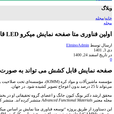
وبلاگ
خانه
/
مجله
مجله
اولین فناوری متا صفحه نمایش میکرو LED قابل کشش در جهان
ارسال توسط
ElminoAdmin
دی 3, 1401
در تاریخ اسفند 24, 1400
0
صفحه نمایش قابل کشش می تواند به صورت عرضی/طولی تا 25 درصد ب
مؤسسه ماشین‌آلات و مواد کره (IMM
می‌تواند تا 25 درصد بدون اعوجاج تصویر کشیده شود. در جهان.
محقق ارشد دکتر بونگ کیون جانگ و اعضای گروه تحقیقاتی او در بخش نانو مکانیک در KIMM اخیراً یک متا نمایشگر کشش پذیر بدون اعوجاج تحت کشش
مجله معتبر
Advanced Functional Materials منتشر کرده اند.
منتشر کرد
پیشرفته (CAMM) انجام شد، توسعه یافت. . بخش نانو مکانیک در KIMM از سال 2008 در زمینه فناوری انتقال میکرو LED تحقیق کرده است.