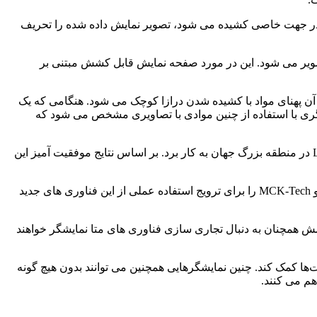
ا توسعه داد که حتی زمانی که نمایشگر در جهت خاصی کشیده می شود، تصویر نمایش داده شده را تحریف
صویر می شود. این در مورد صفحه نمایش قابل کشش مبتنی بر
 که در آن پهنای مواد با کشیده شدن درازا کوچک می شود. هنگامی که یک
راین، نمایشگری با استفاده از چنین موادی با تصاویری مشخص می شود که
در توسعه این فناوری جدید تولید متا نمایشگر، این تیم طراحی‌های فرامواد مکانیکی و فناوری ساخت را برای فناوری انتقال رول میکرو LED در منطقه بزرگ جهان به کار برد. بر اساس نتایج موفقیت آمیز این
علاوه بر این، به منظور پاسخگویی به صنایع رو به رشد مینی ال ای دی و گرافن، این تیم یک موسسه تحقیقاتی اسپین آف، YTS Micro-Tech و MCK-Tech را برای ترویج استفاده عملی از این فناوری های جدید
 همچنان به دنبال تجاری سازی فناوری های متا نمایشگر خواهند
ت‌ها کمک کند.
چنین نمایشگرهایی همچنین می توانند بدون هیچ گونه
هم می کنند.