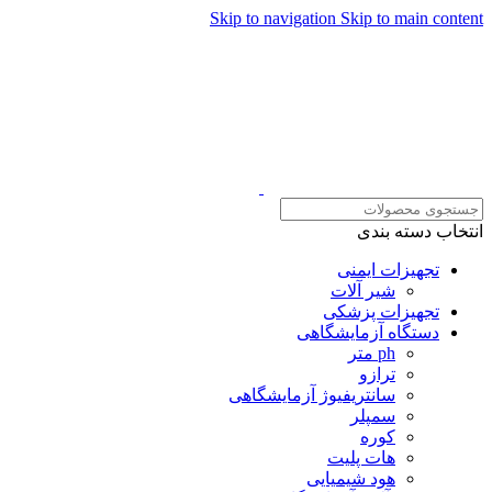
Skip to navigation
Skip to main content
همراهان علمینو به علت نو
انتخاب دسته بندی
تجهیزات ایمنی
شیر آلات
تجهیزات پزشکی
دستگاه آزمایشگاهی
ph متر
ترازو
سانتریفیوژ آزمایشگاهی
سمپلر
کوره
هات پلیت
هود شیمیایی