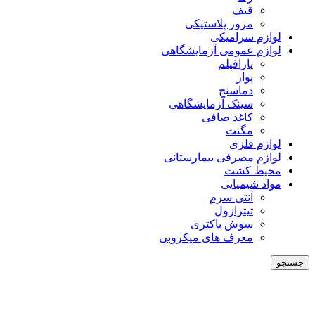
قیف
مزور پلاستیکی
لوازم سرامیکی
لوازم عمومی آزمایشگاهی
پارافیلم
پوار
دماسنج
سینک آزمایشگاهی
کاغذ صافی
مگنت
لوازم فلزی
لوازم مصرفی بیمارستانی
محیط کشت
مواد شیمیایی
آنتی سرم
تیترازول
سوش باکتری
معرف های میکروبی
جستجو