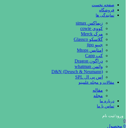
صفحه نخست
فروشگاه
نمایندگی ها
زیماکس simax
کووی cowie
مرک Merck
گلاسکو Glassco
جیپو jipo
امتاپس Mtops
کپ Capp
دراگون Dragon
واتمن whatman
D&N (Deusch & Neumann)
اس پی ال SPL
مقالات و مجله علمینو
مقاله
مجله
درباره ما
تماس با ما
ورود/ثبت نام
0
0
محصول