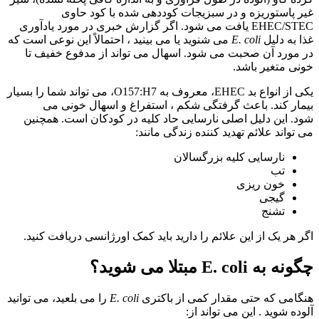
غیر پاستوریزه و در سبزیجات کوددهی شده با کود حاوی
EHEC/STEC یافت می شود. اگر گزارش خبری در مورد یادآوری
غذا به دلیل
E. coli
می شنوید یا می بینید ، احتمالاً این نوعی است که
در مورد آن صحبت می شود. اسهال می تواند از مدفوع خفیف تا
خونی متغیر باشد.
یکی از انواع بد EHEC، معروف به O157:H7، می تواند شما را بسیار
بیمار کند. باعث گرفتگی شکم ، استفراغ و اسهال خونی می
شود. این دلیل اصلی نارسایی حاد کلیه در کودکان است. همچنین
می تواند علائم تهدید کننده زندگی مانند:
نارسایی کلیه بزرگسالان
تب
خون ریزی
گیجی
تشنج
اگر هر یک از این علائم را دارید باید کمک اورژانسی دریافت کنید.
چگونه به E. coli مبتلا می شوید؟
هنگامی که حتی مقدار کمی از باکتری
E. coli
را می بلعید، می توانید
آلوده شوید . این می تواند از: