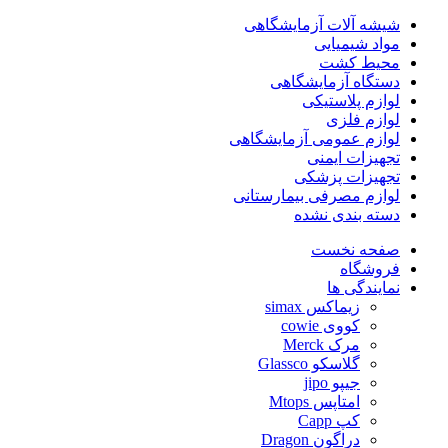
شیشه آلات آزمایشگاهی
مواد شیمیایی
محیط کشت
دستگاه آزمایشگاهی
لوازم پلاستیکی
لوازم فلزی
لوازم عمومی آزمایشگاهی
تجهیزات ایمنی
تجهیزات پزشکی
لوازم مصرفی بیمارستانی
دسته بندی نشده
صفحه نخست
فروشگاه
نمایندگی ها
زیماکس simax
کووی cowie
مرک Merck
گلاسکو Glassco
جیپو jipo
امتاپس Mtops
کپ Capp
دراگون Dragon