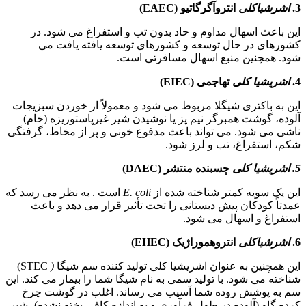
3.
اشرشیاکلی
انتروآگرگاتیو (EAEC)
این باعث اسهال مداوم و حاد بدون تب و استفراغ می شود. در
کشورهای در حال توسعه و کشورهای توسعه یافته یافت می
شود. همچنین منبع اسهال مسافرتی است.
4.
اشریشیا کلی
تهاجمی (EIEC)
این به باکتری شیگلا مربوط می شود و معمولاً از خوردن سبزیجات
آلوده، گوشت همبرگر نیم پز یا نوشیدن شیر غیرپاستوریزه (خام)
ناشی می شود. می تواند باعث مدفوع خونی و پر از مخاط، گرفتگی
شکم، استفراغ، تب و لرز شود.
5. اشریشیا کلی
چسبنده منتشر
(DAEC)
این یک سویه کمتر شناخته شده از
E. coli
است . به نظر می رسد که
عمدتاً کودکان پیش دبستانی را تحت تأثیر قرار می دهد و باعث
استفراغ و اسهال می شود.
6.
اشرشیاکلی
انتروهموراژیک (EHEC)
این همچنین به عنوان اشریشیا کلی تولید کننده سم شیگا
(
STEC)
شناخته می شود. با تولید سمی به نام شیگا شما را بیمار می کند. این
سم به پوشش روده شما آسیب می رساند. اغلب در گوشت چرخ
کرده گاو (آلوده در طول فرآوری و به اندازه کافی پخته نشده)، شیر