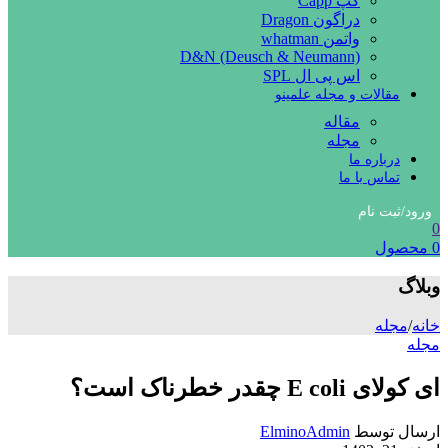
کپ Capp
دراگون Dragon
واتمن whatman
D&N (Deusch & Neumann)
اس پی ال SPL
مقالات و مجله علمینو
مقاله
مجله
درباره ما
تماس با ما
ورود/ثبت نام
0
0
محصول
وبلاگ
خانه
/
مجله
مجله
ای کولای E coli چقدر خطرناک است؟
ارسال توسط
ElminoAdmin