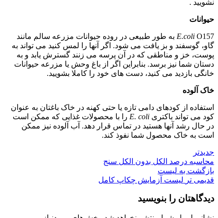
نشویید .
حیوانات
E.coli
O157 به طور طبیعی در روده حیوانات مزرعه سالم مانند
گاو، گوسفند و بز یافت می شود. اگر آنها را لمس کنید می تواند به
پوست، خز و مناطقی که در آن پرسه می زنند گسترش یابد و به
دستان شما نیز برسد. بنابراین اگر از باغ وحش یا مزرعه حیوانات
خانگی بازدید می کنید، دست های خود را کاملا بشویید.
خاک آلوده
استفاده از کودهای دامی تازه یا حتی کهنه در خاک باغتان به عنوان
کود می تواند باکتری
E. coli
را با محصولات غذایی که ممکن است
در حال رشد آنها هستید در تماس قرار دهد. آب آلوده نیز ممکن
است به خاک محصول شما نفوذ کند.
جدیدتر
محاسبه درصد الکل بدون الکل سنج
بازگشت به لیست
قدیمی تر
لیست آزمایش چکاپ کامل
دیدگاهتان را بنویسید
نشانی ایمیل شما منتشر نخواهد شد.
بخش‌های موردنیاز