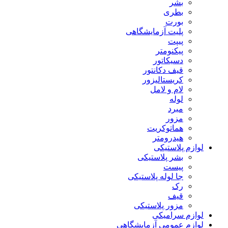
بشر
بطری
بورت
پلیت آزمایشگاهی
پیپت
پیکنومتر
دسیکاتور
قیف دکانتور
کریستالیزور
لام و لامل
لوله
مبرد
مزور
هماتوکریت
هیدرومتر
لوازم پلاستیکی
بشر پلاستیکی
پیست
جا لوله پلاستیکی
رک
قیف
مزور پلاستیکی
لوازم سرامیکی
لوازم عمومی آزمایشگاهی