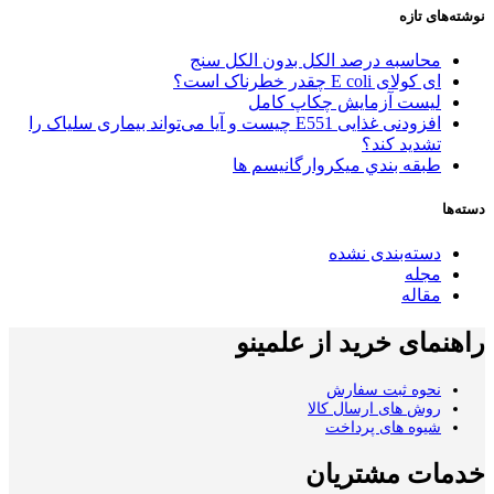
نوشته‌های تازه
محاسبه درصد الکل بدون الکل سنج
ای کولای E coli چقدر خطرناک است؟
لیست آزمایش چکاپ کامل
افزودنی غذایی E551 چیست و آیا می‌تواند بیماری سلیاک را
تشدید کند؟
طبقه بندي میکروارگانیسم ها
دسته‌ها
دسته‌بندی نشده
مجله
مقاله
راهنمای خرید از علمینو
نحوه ثبت سفارش
روش های ارسال کالا
شیوه های پرداخت
خدمات مشتریان