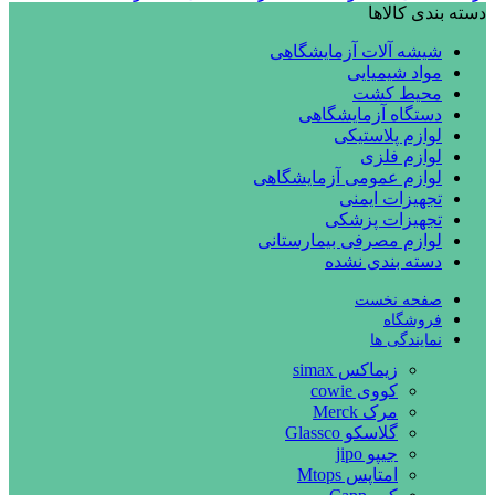
دسته بندی کالاها
شیشه آلات آزمایشگاهی
مواد شیمیایی
محیط کشت
دستگاه آزمایشگاهی
لوازم پلاستیکی
لوازم فلزی
لوازم عمومی آزمایشگاهی
تجهیزات ایمنی
تجهیزات پزشکی
لوازم مصرفی بیمارستانی
دسته بندی نشده
صفحه نخست
فروشگاه
نمایندگی ها
زیماکس simax
کووی cowie
مرک Merck
گلاسکو Glassco
جیپو jipo
امتاپس Mtops