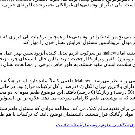
ی تخمیر شده) را در نوشیدنی ها و همچنین ترکیبات آلی فراری که طعم و
 مبدل آنژیوتانسین مسئول افزایش فشار خون را مهار کند.
مشخص شد محصولات مبتنی بر شیر دارای آنتی اکسیدان بیشتری هستند، اما mahewu در سرکوب 
ترومبوز)، کفیر و ریاژنکا ارجحیت دارند. با این حال، اسیدهای چرب ز
 سلامت انسان مفید هستند. به طور خاص، برخی از مطالعات نشان داد
کفیر و ریاژنکا در مقایسه با آماسی طعم تند و متمایزتری دارند که کرمی‌ت
همه این نوشیدنی ها برابر بود – حدود یک سوم کل ترکیبات فرار. کفیر دارای با
ها را فقط در ریاژنکا (62 درصد) و کفیر (1 درصد) و استرها را در ماهو (50 درصد) 
ت شد که به نوشیدنی طعم کاراملی سوخته می دهد. علاوه بر این، استوئی
ی برای تغذیه سالم کمک می کند. مطالعه موادی که مسئول طعم سنتی ا
مواد ارگانیک فرار هستند. دانشمندان توضیح دادند که ترکیبات با هم 
ژی» آکادمی علوم روسیه ارائه شده است