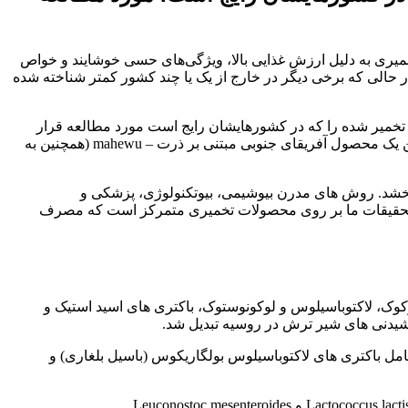
خمیری به دلیل ارزش غذایی بالا، ویژگی‌های حسی خوشایند و خواص
 حالی که برخی دیگر در خارج از یک یا چند کشور کمتر شناخته شده
خمیر شده را که در کشورهایشان رایج است مورد مطالعه قرار
دادند. این تحقیق شامل سه محصول مبتنی بر شیر – کفیر و ریاژنکا از روسیه، و آماسی (همچنین به عنوان maas) از آفریقای جنوبی، و همچنین یک محصول آفریقای جنوبی مبتنی بر ذرت – mahewu (همچنین به
ود بخشد. روش های مدرن بیوشیمی، بیوتکنولوژی، پزشکی و
وید: تحقیقات ما بر روی محصولات تخمیری متمرکز است که مصرف
وکوک، لاکتوباسیلوس و لوکونوستوک، باکتری های اسید استیک و
 شامل باکتری های لاکتوباسیلوس بولگاریکوس (باسیل بلغاری) و
آماسی در آفریقای جنوبی از شیر گاو با استفاده از کشت های باکتریایی لاکتوکوکوس لاکتیس subsp تولید می شود. لاکتیس، Lactococcus lactis subsp. cremoris و Leuconostoc mesenteroides