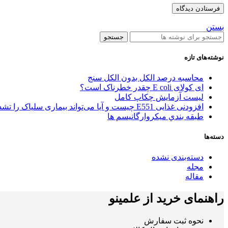
بستن
جستجو
نوشته‌های تازه
محاسبه درصد الکل بدون الکل سنج
ای کولای E coli چقدر خطرناک است؟
لیست آزمایش چکاپ کامل
افزودنی غذایی E551 چیست و آیا می‌تواند بیماری سلیاک را تشدید کند؟
طبقه بندي میکروارگانیسم ها
دسته‌ها
دسته‌بندی نشده
مجله
مقاله
راهنمای خرید از علمینو
نحوه ثبت سفارش