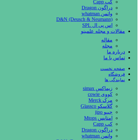
کپ Capp
دراگون Dragon
واتمن whatman
D&N (Deusch & Neumann)
اس پی ال SPL
مقالات و مجله علمینو
مقاله
مجله
درباره ما
تماس با ما
صفحه نخست
فروشگاه
نمایندگی ها
زیماکس simax
کووی cowie
مرک Merck
گلاسکو Glassco
جیپو jipo
امتاپس Mtops
کپ Capp
دراگون Dragon
واتمن whatman