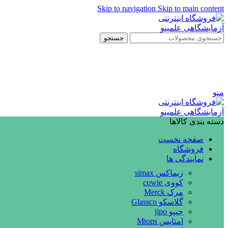
Skip to navigation
Skip to main content
جستجو
منو
دسته بندی کالاها
صفحه نخست
فروشگاه
نمایندگی ها
زیماکس simax
کووی cowie
مرک Merck
گلاسکو Glassco
جیپو jipo
امتاپس Mtops