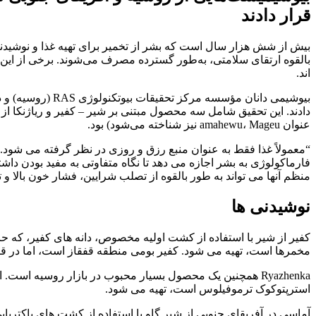
قرار دادند
بیش از شش هزار سال است که بشر از
تخمیر
برای تهیه غذا و نوشید
بالقوه ارتقای سلامتی، به‌طور گسترده مصرف می‌شوند. برخی از این
اند.
بیوشیمی دانان مؤسسه مرکز تحقیقات بیوتکنولوژی RAS (روسیه) و دانشگاه صنعتی دوربان (آفریقای جنوبی)
عنوان amahewu، Mageu نیز شناخته می‌شود) بود.
“معمولاً غذا فقط به عنوان منبع رزق و روزی در نظر گرفته می شود. 
فارماکولوژی به بشر اجازه می دهد تا نگاه متفاوتی به مفید بودن د
منظم آنها می تواند به طور بالقوه از تصلب شرایین، فشار خون بالا و 
نوشیدنی ها
کفیر از شیر با استفاده از کشت اولیه مخصوص، دانه های کفیر، که ح
مخمرها است، تهیه می شود. کفیر بومی منطقه قفقاز است، اما در قرن 19 و 20 به سایر مناطق گسترش یافت و به یکی از محبوب ترین نوشیدنی های شیر ترش در روسیه ت
Ryazhenka همچنین یک محصول بسیار محبوب در بازار روسیه اس
استرپتوکوک ترموفیلوس است، تهیه می شود.