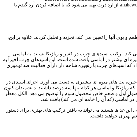
subsp. کرموریس روش سنتی تهیه آماسی شامل تخمیر در کله یا کدو است. یکی دیگر از نوشیدنی‌های غیرالکلی تخمیر شده آفریقای جنوبی، mahewu، از آرد ذرت تهیه می‌شود که با اضافه کردن آرد گندم یا
 بوی آنها را تعیین می کند، تجزیه و تحلیل کردند. علاوه بر این،
آنزیم تبدیل کننده آنژیوتانسین بهتر عمل می کند. ترکیب اسیدهای چرب در کفیر و ریاژنکا نسبت به آماسی
نجیره ای بیشتر در آماسی یافت شده است. این اسیدهای چرب اخیراً به
 که اسیدهای چرب با زنجیره شاخه دار دارای فعالیت ضد توموری
ر به نظر می‌رسد. Mahewu طعمی کاملاً ساده دارد، اما در هنگام ذخیره، نت های میوه ای بیشتری به دست می آورد. اجزای اسیدی در
لاترین میزان الکل (67 درصد از کل ترکیبات فرار) بود، در حالی که ریاژنکا و آماسی هر کدام تنها سه درصد داشتند. دانشمندان کتون
و ریاژنکا (6 درصد) یافتند. این موضوع طعم میوه ای دو محصول اول و طعم خاص محصول سوم را توضیح می دهد. الکل معطر
ن در آماسی (که آن را خامه ای می کند) یافت شد.
ین غذاها هستند می تواند به یافتن ترکیب های بهتری برای دستور
طعم بهتری خواهند داشت.