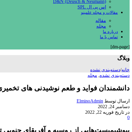
D&N (Deusch & Neumann)
اس پی ال SPL
مقالات و مجله علمینو
مقاله
مجله
درباره ما
تماس با ما
[dm-page]
وبلاگ
خانه
/
دسته‌بندی نشده
دسته‌بندی نشده
,
مجله
دانشمندان فواید و طعم نوشیدنی های تخمیری
ارسال توسط
ElminoAdmin
دسامبر 24, 2022
در تاریخ فوریه 22, 2022
0
بیوشیمیست‌هایی از روسیه و آفریقای جنوبی 