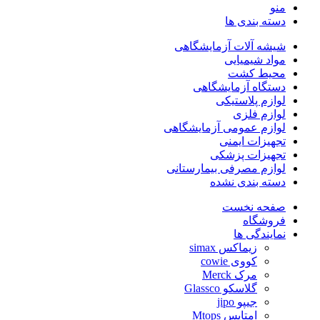
منو
دسته بندی ها
شیشه آلات آزمایشگاهی
مواد شیمیایی
محیط کشت
دستگاه آزمایشگاهی
لوازم پلاستیکی
لوازم فلزی
لوازم عمومی آزمایشگاهی
تجهیزات ایمنی
تجهیزات پزشکی
لوازم مصرفی بیمارستانی
دسته بندی نشده
صفحه نخست
فروشگاه
نمایندگی ها
زیماکس simax
کووی cowie
مرک Merck
گلاسکو Glassco
جیپو jipo
امتاپس Mtops