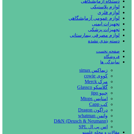
دستگاه آزمایشگاهی
لوازم پلاستیکی
لوازم فلزی
لوازم عمومی آزمایشگاهی
تجهیزات ایمنی
تجهیزات پزشکی
لوازم مصرفی بیمارستانی
دسته بندی نشده
صفحه نخست
فروشگاه
نمایندگی ها
زیماکس simax
کووی cowie
مرک Merck
گلاسکو Glassco
جیپو jipo
امتاپس Mtops
کپ Capp
دراگون Dragon
واتمن whatman
D&N (Deusch & Neumann)
اس پی ال SPL
مقالات و مجله علمینو