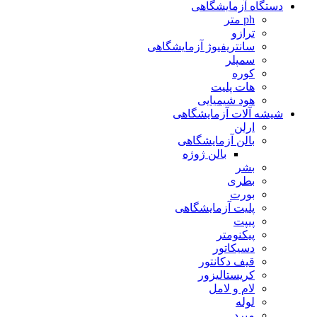
دستگاه آزمایشگاهی
ph متر
ترازو
سانتریفیوژ آزمایشگاهی
سمپلر
کوره
هات پلیت
هود شیمیایی
شیشه آلات آزمایشگاهی
ارلن
بالن آزمایشگاهی
بالن ژوژه
بشر
بطری
بورت
پلیت آزمایشگاهی
پیپت
پیکنومتر
دسیکاتور
قیف دکانتور
کریستالیزور
لام و لامل
لوله
مبرد