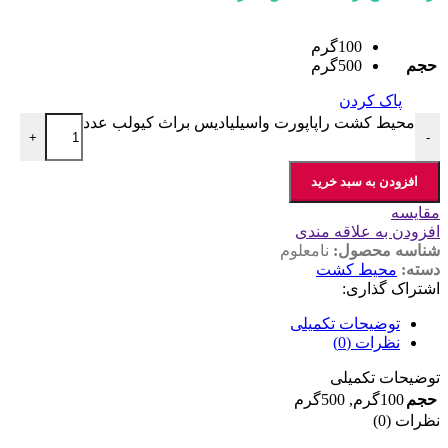
100گرم
حجم
500گرم
پاک کردن
محیط کشت راپاپورت واسیلیادیس براث کیولب عدد
+
-
افزودن به سبد خرید
مقایسه
افزودن به علاقه مندی
شناسه محصول:
نامعلوم
دسته:
محیط کشت
اشتراک گذاری:
توضیحات تکمیلی
نظرات (0)
توضیحات تکمیلی
حجم
100گرم
,
500گرم
نظرات (0)