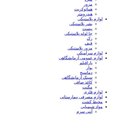
مزور
هماتوکریت
هیدرومتر
لوازم پلاستیکی
بشر پلاستیکی
پیست
جا لوله پلاستیکی
رک
قیف
مزور پلاستیکی
لوازم سرامیکی
لوازم عمومی آزمایشگاهی
پارافیلم
پوار
دماسنج
سینک آزمایشگاهی
کاغذ صافی
مگنت
لوازم فلزی
لوازم مصرفی بیمارستانی
محیط کشت
مواد شیمیایی
آنتی سرم