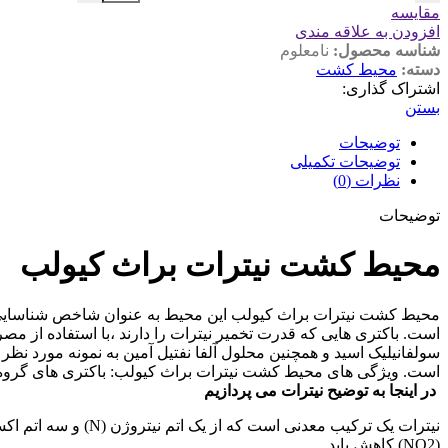
مقایسه
افزودن به علاقه مندی
شناسه محصول:
نامعلوم
دسته:
محیط کشت
اشتراک گذاری:
بستن
توضیحات
توضیحات تکمیلی
نظرات (0)
توضیحات
محیط کشت نیترات براث کیولب
محیط کشت نیترات براث کیولب این محیط به عنوان شاخص شناسایی ش
سولفانیلیک اسید و همچنین محلول آلفا نفتیل آمین به نمونه مورد 
است. ویژگی های محیط کشت نیترات براث کیولب: باکتری های گروه 
در اینجا به توضیح نیترات می پردازیم
(NO2) کاهش یابد.