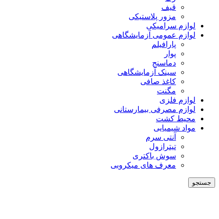
قیف
مزور پلاستیکی
لوازم سرامیکی
لوازم عمومی آزمایشگاهی
پارافیلم
پوار
دماسنج
سینک آزمایشگاهی
کاغذ صافی
مگنت
لوازم فلزی
لوازم مصرفی بیمارستانی
محیط کشت
مواد شیمیایی
آنتی سرم
تیترازول
سوش باکتری
معرف های میکروبی
جستجو