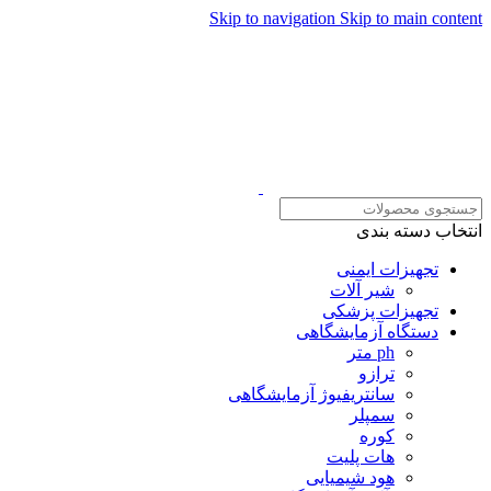
Skip to navigation
Skip to main content
همراهان علمینو به علت نو
انتخاب دسته بندی
تجهیزات ایمنی
شیر آلات
تجهیزات پزشکی
دستگاه آزمایشگاهی
ph متر
ترازو
سانتریفیوژ آزمایشگاهی
سمپلر
کوره
هات پلیت
هود شیمیایی