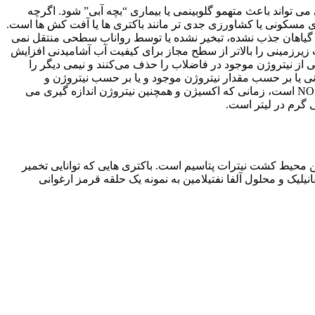
ی تواند باعث متهمو گلوبینمی یا بیماری “بچه آبی” شود. اگرچه
های مسکونی یا کشاورزی جدی تر مانند باکتری ها یا آفت کش ها است.
 گیاهان جذب نشده، تبخیر نشده یا توسط رواناب سطحی منتقل نمی
یرزمینی را بالاتر از سطح مجاز برای کیفیت آب آشامیدنی افزایش
می از نیتروژن موجود در فاضلاب را حذف می‌کنند و نیمی دیگر را
نی یا بر حسب مقدار نیتروژن موجود و یا بر حسب نیتروژن و
اکسیژن اندازه گیری می شود. استاندارد فدرال برای نیترات در آب آشامیدنی 10 میلی گرم در لیتر نیترات-N یا 50 میلی گرم در لیتر نیترات-NO3 است، زمانی که اکسیژن و همچنین نیتروژن اندازه گیری می
 محیط کشت نیترات پتاسیم است. باکتری هایی که توانایی تخمیر
ف کرده و به نیتریت تبدیل می کنند. نیتریت موجود با افزودن 0.5 میلی لیتر اسید سولفانیلیک و محلول آلفا نفتیلامین به نمونه یک حلقه قرمز ارغوانی