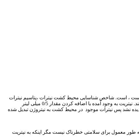
هاست ، است. شاخص شناسایی محیط کشت نیترات ،پتاسیم نیترات
است. باکتری هایی که قدرت تخمیر نیترات را دارند ،با استفاده از مصرف نیترات که در محیط کشت وجود دارد ، آن را به نیترات تبدیل می کنند. نیتریت به وجود آمده با اضافه کردن مقدار 0/5 میلی لیتر
 دیده نشد پس نیترات موجود در محیط کشت به نیتروژن تبدیل شده
اتم نیتروژن (N) و سه اتم اکسیژن (O) تشکیل شده است. نماد شیمیایی نیترات NO3 است. نیترات به طور معمول برای سلامتی خطرناک نیست مگر اینکه به نیتریت