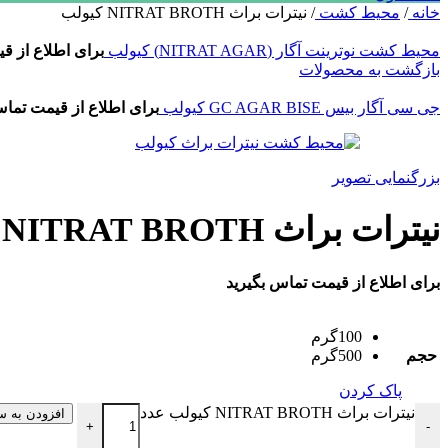
خانه
/
محیط کشت
/
نیترات براث NITRAT BROTH کیولب
محیط کشت نوترینت آگار (NITRAT AGAR) کیولب
برای اطلاع از ق
بازگشت به محصولات
جی سی آگار بیس GC AGAR BISE کیولب
برای اطلاع از قیمت تماس
بزرگنمایی تصویر
نیترات براث NITRAT BROTH کیولب
برای اطلاع از قیمت تماس بگیرید
100گرم
حجم
500گرم
پاک کردن
نیترات براث NITRAT BROTH کیولب عدد
افزودن به س
+
-