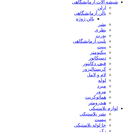
شیشه آلات آزمایشگاهی
ارلن
بالن آزمایشگاهی
بالن ژوژه
بشر
بطری
بورت
پلیت آزمایشگاهی
پیپت
پیکنومتر
دسیکاتور
قیف دکانتور
کریستالیزور
لام و لامل
لوله
مبرد
مزور
هماتوکریت
هیدرومتر
لوازم پلاستیکی
بشر پلاستیکی
پیست
جا لوله پلاستیکی
رک