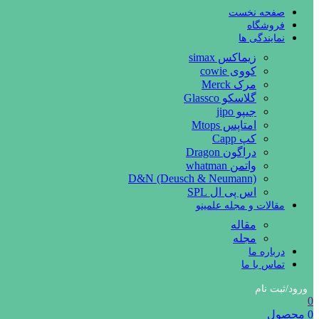
صفحه نخست
فروشگاه
نمایندگی ها
زیماکس simax
کووی cowie
مرک Merck
گلاسکو Glassco
جیپو jipo
امتاپس Mtops
کپ Capp
دراگون Dragon
واتمن whatman
D&N (Deusch & Neumann)
اس پی ال SPL
مقالات و مجله علمینو
مقاله
مجله
درباره ما
تماس با ما
ورود/ثبت نام
0
0
محصول