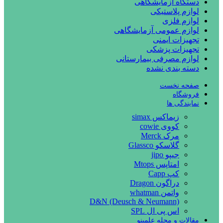
دستگاه آزمایشگاهی
لوازم پلاستیکی
لوازم فلزی
لوازم عمومی آزمایشگاهی
تجهیزات ایمنی
تجهیزات پزشکی
لوازم مصرفی بیمارستانی
دسته بندی نشده
صفحه نخست
فروشگاه
نمایندگی ها
زیماکس simax
کووی cowie
مرک Merck
گلاسکو Glassco
جیپو jipo
امتاپس Mtops
کپ Capp
دراگون Dragon
واتمن whatman
D&N (Deusch & Neumann)
اس پی ال SPL
مقالات و مجله علمینو