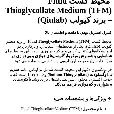
محیط کشت Fluid
Thioglycollate Medium (TFM)
– برند کیولب (Qiulab)
کنترل استریل بودن با دقت و اطمینان بالا
محیط کشت
Fluid Thioglycollate Medium (TFM)
از برند معتبر
کیولب (Qiulab)
، یکی از محیط‌های استاندارد و پرکاربرد در
آزمایشگاه‌های کنترل کیفی و میکروبیولوژی است. این محیط برای
شناسایی و شمارش میکروارگانیسم‌های هوازی و بی‌هوازی
در
نمونه‌ها، به‌ویژه در صنایع دارویی و بهداشتی استفاده می‌شود.
فرمولاسیون دقیق این محیط کشت شامل ترکیباتی مانند
سدیم
تی‌اوگلیکولات (Sodium Thioglycollate)
و
L-cystine
است که با
حذف اکسیژن محلول، شرایطی ایده‌آل برای رشد
باکتری‌های
بی‌هوازی و کم‌هوازی
فراهم می‌کند.
🔹 ویژگی‌ها و مشخصات فنی:
نام محصول:
Fluid Thioglycollate Medium (TFM)