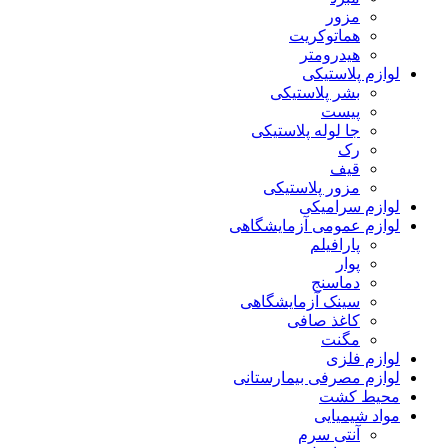
مزور
هماتوکریت
هیدرومتر
لوازم پلاستیکی
بشر پلاستیکی
پیست
جا لوله پلاستیکی
رک
قیف
مزور پلاستیکی
لوازم سرامیکی
لوازم عمومی آزمایشگاهی
پارافیلم
پوار
دماسنج
سینک آزمایشگاهی
کاغذ صافی
مگنت
لوازم فلزی
لوازم مصرفی بیمارستانی
محیط کشت
مواد شیمیایی
آنتی سرم