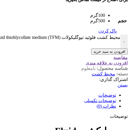
100گرم
حجم
500گرم
پاک کردن
محیط کشت فلوئید تیوگلیکولات fluid thiohlycollate medium (TFM) عدد
-
افزودن به سبد خرید
مقایسه
افزودن به علاقه مندی
شناسه محصول:
نامعلوم
دسته:
محیط کشت
اشتراک گذاری:
بستن
توضیحات
توضیحات تکمیلی
نظرات (0)
توضیحات