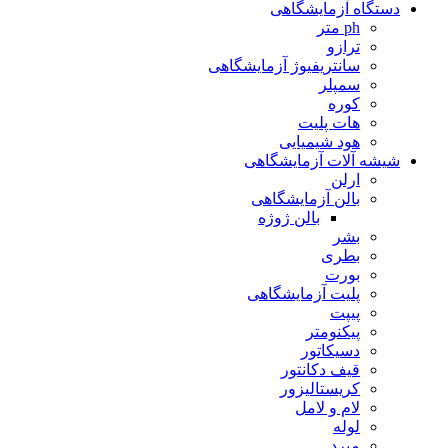
دستگاه آزمایشگاهی
ph متر
ترازو
سانتریفیوژ آزمایشگاهی
سمپلر
کوره
هات پلیت
هود شیمیایی
شیشه آلات آزمایشگاهی
ارلن
بالن آزمایشگاهی
بالن ژوژه
بشر
بطری
بورت
پلیت آزمایشگاهی
پیپت
پیکنومتر
دسیکاتور
قیف دکانتور
کریستالیزور
لام و لامل
لوله
مبرد