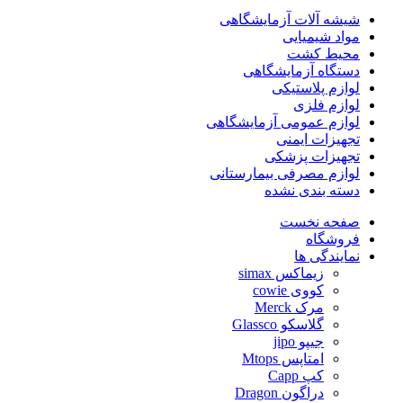
شیشه آلات آزمایشگاهی
مواد شیمیایی
محیط کشت
دستگاه آزمایشگاهی
لوازم پلاستیکی
لوازم فلزی
لوازم عمومی آزمایشگاهی
تجهیزات ایمنی
تجهیزات پزشکی
لوازم مصرفی بیمارستانی
دسته بندی نشده
صفحه نخست
فروشگاه
نمایندگی ها
زیماکس simax
کووی cowie
مرک Merck
گلاسکو Glassco
جیپو jipo
امتاپس Mtops
کپ Capp
دراگون Dragon