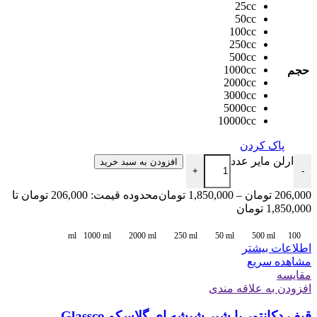
25cc
50cc
100cc
250cc
500cc
1000cc
حجم
2000cc
3000cc
5000cc
10000cc
پاک کردن
ارلن مایر عدد
افزودن به سبد خرید
+
-
206,000
تومان
–
1,850,000
تومان
محدوده قیمت: 206,000 تومان تا
1,850,000 تومان
1000 ml
2000 ml
250 ml
50 ml
500 ml
100 ml
اطلاعات بیشتر
مشاهده سریع
مقایسه
افزودن به علاقه مندی
قیف دکانتور با شیر شیشه ای گلاسکو Glassco