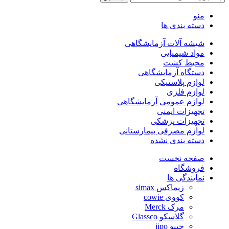
منو
دسته بندی ها
شیشه آلات آزمایشگاهی
مواد شیمیایی
محیط کشت
دستگاه آزمایشگاهی
لوازم پلاستیکی
لوازم فلزی
لوازم عمومی آزمایشگاهی
تجهیزات ایمنی
تجهیزات پزشکی
لوازم مصرفی بیمارستانی
دسته بندی نشده
صفحه نخست
فروشگاه
نمایندگی ها
زیماکس simax
کووی cowie
مرک Merck
گلاسکو Glassco
جیپو jipo