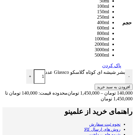
50ml
100ml
150ml
250ml
400ml
حجم
600ml
800ml
1000ml
2000ml
3000ml
5000ml
پاک کردن
بشر شیشه ای کوتاه گلاسکو Glassco عدد
+
-
افزودن به سبد خرید
140,000
تومان
–
1,450,000
تومان
محدوده قیمت: 140,000 تومان تا
1,450,000 تومان
راهنمای خرید از علمینو
نحوه ثبت سفارش
روش های ارسال کالا
شیوه های پرداخت