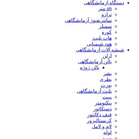
دستگاه آزمایشگاهی
ph متر
ترازو
سانتریفیوژ آزمایشگاهی
سمپلر
کوره
هات پلیت
هود شیمیایی
شیشه آلات آزمایشگاهی
ارلن
بالن آزمایشگاهی
بالن ژوژه
بشر
بطری
بورت
پلیت آزمایشگاهی
پیپت
پیکنومتر
دسیکاتور
قیف دکانتور
کریستالیزور
لام و لامل
لوله
مبرد