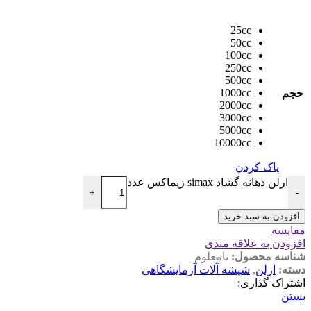
25cc
50cc
100cc
250cc
500cc
1000cc
حجم
2000cc
3000cc
5000cc
10000cc
پاک کردن
ارلن دهانه گشاد simax زیماکس عدد
+
-
افزودن به سبد خرید
مقایسه
افزودن به علاقه مندی
شناسه محصول:
نامعلوم
دسته:
ارلن
,
شیشه آلات آزمایشگاهی
اشتراک گذاری:
بستن