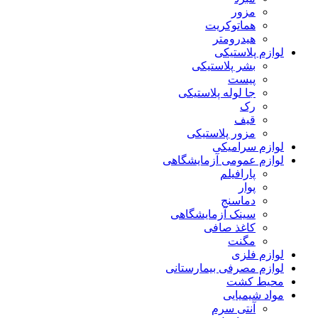
مزور
هماتوکریت
هیدرومتر
لوازم پلاستیکی
بشر پلاستیکی
پیست
جا لوله پلاستیکی
رک
قیف
مزور پلاستیکی
لوازم سرامیکی
لوازم عمومی آزمایشگاهی
پارافیلم
پوار
دماسنج
سینک آزمایشگاهی
کاغذ صافی
مگنت
لوازم فلزی
لوازم مصرفی بیمارستانی
محیط کشت
مواد شیمیایی
آنتی سرم