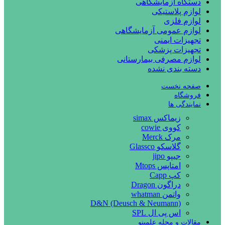
دستگاه آزمایشگاهی
لوازم پلاستیکی
لوازم فلزی
لوازم عمومی آزمایشگاهی
تجهیزات ایمنی
تجهیزات پزشکی
لوازم مصرفی بیمارستانی
دسته بندی نشده
صفحه نخست
فروشگاه
نمایندگی ها
زیماکس simax
کووی cowie
مرک Merck
گلاسکو Glassco
جیپو jipo
امتاپس Mtops
کپ Capp
دراگون Dragon
واتمن whatman
D&N (Deusch & Neumann)
اس پی ال SPL
مقالات و مجله علمینو