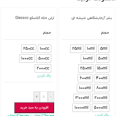
بشر آزمایشگاهی شیشه ای
ارلن خلاء گلاسکو Glassco
حجم
حجم
250cc
100cc
25ml
10ml
5ml
1000cc
500cc
100ml
50ml
2000cc
250ml
150ml
پاک کردن
600ml
400ml
1000ml
800ml
+
-
3000ml
2000ml
10000ml
5000ml
افزودن به سبد خرید
پاک کردن
1,900,000
تومان
–
2,100,000
تومان