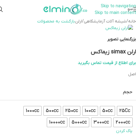
Skip to navigation
همراهان علمینو به علت نوسانات
منو
Skip to main content
قیمت سفارش های خود را در واتساپ
ارتباط در واتساپ
ثبت کنید یا تماس بگیرید.
خانه
/
شیشه آلات آزمایشگاهی
/
ارلن
بازگشت به محصولات
بزرگنمایی تصویر
ارلن simax زیماکس
برای اطلاع از قیمت تماس بگیرید
اصل
حجم
1000cc
500cc
250cc
100cc
50cc
25Cc
10000cc
5000cc
3000cc
2000cc
پاک کردن