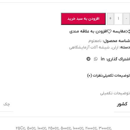
+
-
افزودن به سبد خرید
مقایسه
افزودن به علاقه مندی
شناسه محصول:
نامعلوم
دسته:
ارلن
,
شیشه آلات آزمایشگاهی
اشتراک گذاری:
توضیحات تکمیلی
نظرات (0)
توضیحات تکمیلی
کشور
چک
25Cc
,
50cc
,
100cc
,
250cc
,
500cc
,
1000cc
,
2000cc
,
3000cc
,