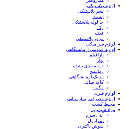
هیدرومتر
لوازم پلاستیکی
بشر پلاستیکی
پیست
جا لوله پلاستیکی
رک
قیف
مزور پلاستیکی
لوازم سرامیکی
لوازم عمومی آزمایشگاهی
پارافیلم
پوار
دسته بندی نشده
دماسنج
سینک آزمایشگاهی
کاغذ صافی
مگنت
لوازم فلزی
لوازم مصرفی بیمارستانی
محیط کشت
مواد شیمیایی
آنتی سرم
تیترازول
سوش باکتری