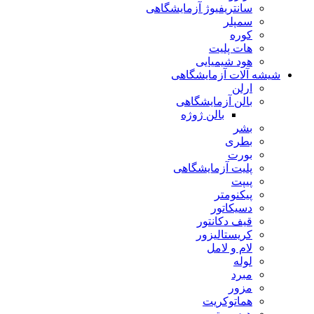
سانتریفیوژ آزمایشگاهی
سمپلر
کوره
هات پلیت
هود شیمیایی
شیشه آلات آزمایشگاهی
ارلن
بالن آزمایشگاهی
بالن ژوژه
بشر
بطری
بورت
پلیت آزمایشگاهی
پیپت
پیکنومتر
دسیکاتور
قیف دکانتور
کریستالیزور
لام و لامل
لوله
مبرد
مزور
هماتوکریت