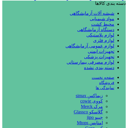
دسته بندی کالاها
شیشه آلات آزمایشگاهی
مواد شیمیایی
محیط کشت
دستگاه آزمایشگاهی
لوازم پلاستیکی
لوازم فلزی
لوازم عمومی آزمایشگاهی
تجهیزات ایمنی
تجهیزات پزشکی
لوازم مصرفی بیمارستانی
دسته بندی نشده
صفحه نخست
فروشگاه
نمایندگی ها
زیماکس simax
کووی cowie
مرک Merck
گلاسکو Glassco
جیپو jipo
امتاپس Mtops