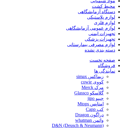
مواد شیمیایی
محیط کشت
دستگاه آزمایشگاهی
لوازم پلاستیکی
لوازم فلزی
لوازم عمومی آزمایشگاهی
تجهیزات ایمنی
تجهیزات پزشکی
لوازم مصرفی بیمارستانی
دسته بندی نشده
صفحه نخست
فروشگاه
نمایندگی ها
زیماکس simax
کووی cowie
مرک Merck
گلاسکو Glassco
جیپو jipo
امتاپس Mtops
کپ Capp
دراگون Dragon
واتمن whatman
D&N (Deusch & Neumann)