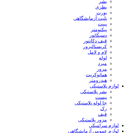
بشر
بطری
بورت
پلیت آزمایشگاهی
پیپت
پیکنومتر
دسیکاتور
قیف دکانتور
کریستالیزور
لام و لامل
لوله
مبرد
مزور
هماتوکریت
هیدرومتر
لوازم پلاستیکی
بشر پلاستیکی
پیست
جا لوله پلاستیکی
رک
قیف
مزور پلاستیکی
لوازم سرامیکی
لوازم عمومی آزمایشگاهی