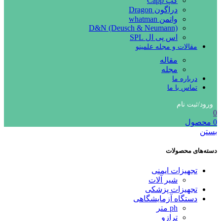
کپ Capp
دراگون Dragon
واتمن whatman
D&N (Deusch & Neumann)
اس پی ال SPL
مقالات و مجله علمینو
مقاله
مجله
درباره ما
تماس با ما
ورود/ثبت نام
0
0
محصول
بستن
دسته‌های محصولات
تجهیزات ایمنی
شیر آلات
تجهیزات پزشکی
دستگاه آزمایشگاهی
ph متر
ترازو