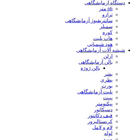
دستگاه آزمایشگاهی
ph متر
ترازو
سانتریفیوژ آزمایشگاهی
سمپلر
کوره
هات پلیت
هود شیمیایی
شیشه آلات آزمایشگاهی
ارلن
بالن آزمایشگاهی
بالن ژوژه
بشر
بطری
بورت
پلیت آزمایشگاهی
پیپت
پیکنومتر
دسیکاتور
قیف دکانتور
کریستالیزور
لام و لامل
لوله
مبرد