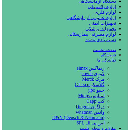
دستگاه آزمایشگاهی
لوازم پلاستیکی
لوازم فلزی
لوازم عمومی آزمایشگاهی
تجهیزات ایمنی
تجهیزات پزشکی
لوازم مصرفی بیمارستانی
دسته بندی نشده
صفحه نخست
فروشگاه
نمایندگی ها
زیماکس simax
کووی cowie
مرک Merck
گلاسکو Glassco
جیپو jipo
امتاپس Mtops
کپ Capp
دراگون Dragon
واتمن whatman
D&N (Deusch & Neumann)
اس پی ال SPL
مقالات و مجله علمینو