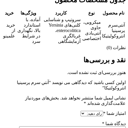
نام محصول
نوع
کاربرد
ویژگی‌ها
خرید
سروتیپ و شناسایی
آماده، با
میکروبی،
آنتی‌سرم
کلنی‌های Yersinia
استاندارد
خرید
حاوی
یرسینیا
enterocolitica،
بالا، نگهداری
از
آنتی‌بادی
انتروکولیتیکا
غربالگری
در شرایط
علمینو
اختصاصی
آزمایشگاهی
سرد
نظرات (0)
نقد و بررسی‌ها
هنوز بررسی‌ای ثبت نشده است.
اولین کسی باشید که دیدگاهی می نویسد “آنتي سرم يرسينيا
انتروكولتيكا”
نشانی ایمیل شما منتشر نخواهد شد.
بخش‌های موردنیاز
علامت‌گذاری شده‌اند
*
امتیاز شما
*
دیدگاه شما
*