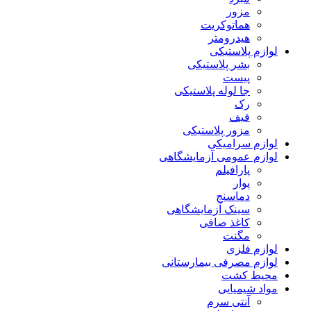
مزور
هماتوکریت
هیدرومتر
لوازم پلاستیکی
بشر پلاستیکی
پیست
جا لوله پلاستیکی
رک
قیف
مزور پلاستیکی
لوازم سرامیکی
لوازم عمومی آزمایشگاهی
پارافیلم
پوار
دماسنج
سینک آزمایشگاهی
کاغذ صافی
مگنت
لوازم فلزی
لوازم مصرفی بیمارستانی
محیط کشت
مواد شیمیایی
آنتی سرم