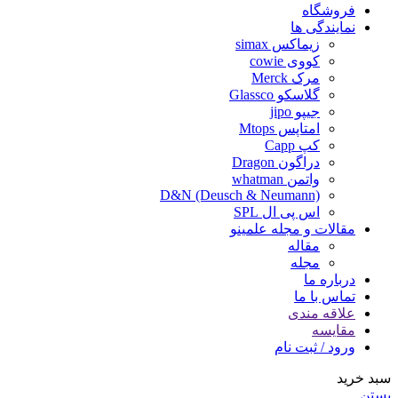
فروشگاه
نمایندگی ها
زیماکس simax
کووی cowie
مرک Merck
گلاسکو Glassco
جیپو jipo
امتاپس Mtops
کپ Capp
دراگون Dragon
واتمن whatman
D&N (Deusch & Neumann)
اس پی ال SPL
مقالات و مجله علمینو
مقاله
مجله
درباره ما
تماس با ما
علاقه مندی
مقایسه
ورود / ثبت نام
سبد خرید
بستن