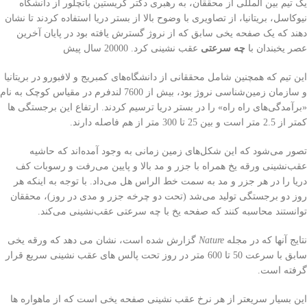
یک تیم بین المللی از محققان، به رهبری دکتر کریستین باتچلور از دانشگاه
نیوکاسل، بریتانیا، از تصاویری با وضوح بالا از بستر دریا استفاده کردند تا نشان
دهند که یک صفحه یخی سابق که از نروژ گسترش یافته بود در پایان آخرین
عصر یخبندان با
چه سرعتی
عقب نشینی کرد. 20000 سال پیش
این تیم که همچنین شامل محققانی از دانشگاه‌های کمبریج و لافبورو در بریتانیا
و سازمان زمین‌شناسی نروژ بود، بیش از 7600 لندفرم در مقیاس کوچک به نام
«برآمدگی‌های راه راه» را در بستر دریا ترسیم کردند. ارتفاع این برجستگی ها
کمتر از 2.5 متر است و بین 25 تا 300 متر از هم فاصله دارند.
تصور می‌شود که این شکل‌های زمین زمانی به وجود آمده‌اند که حاشیه
عقب‌نشینی ورقه یخ همراه با جزر و مد بالا و پایین می‌رفت و رسوبات کف
دریا را در هر جزر و مد به سمت خط الراس هل می‌داد. با توجه به اینکه هر
روز دو برجستگی تولید می‌شد (تحت دو چرخه جزر و مدی در روز)، محققان
توانستند محاسبه کنند که صفحه یخ با چه سرعتی عقب‌نشینی می‌کند.
نتایج آنها که در مجله
Nature
گزارش شده است، نشان می دهد که ورقه یخی
سابق با سرعت 50 تا 600 متر در روز تحت پالس های عقب نشینی سریع قرار
گرفته است.
این بسیار سریعتر از هر نرخ عقب نشینی صفحه یخی است که از ماهواره ها