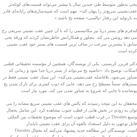
یخی به‌طور متوسط ​​طی چندین سال یا بیشتر می‌تواند قسمت‌های کوتاه‌تر
عقب‌نشینی سریع‌تر را پنهان کند». مهم است که شبیه‌سازی‌های رایانه‌ای قادر
به بازتولید این رفتار «پالسی» صفحه یخ باشند.»
لندفرم های بستر دریا نیز مکانیسمی را که با آن چنین عقب نشینی سریعی رخ
می دهد روشن می کند. بتچلور و همکارانش خاطرنشان کردند که ورقه یخی
سابق با بیشترین سرعت در صاف ترین قسمت های بستر خود عقب نشینی
کرده است.
دکتر فریزر کریستی، یکی از نویسندگان، همچنین از مؤسسه تحقیقاتی قطبی
اسکات، توضیح داد: «حاشیه یخ می‌تواند از بستر دریا جدا شود و زمانی که
شناور می‌شود، بلافاصله عقب‌نشینی می‌کند». این سبک عقب نشینی فقط در
بسترهای نسبتاً مسطح رخ می دهد، جایی که ذوب کمتری برای نازک شدن یخ
پوشاننده تا جایی که شروع به شناور شدن می کند، مورد نیاز است.
محققان به این نتیجه رسیدند که پالس های عقب نشینی سریع مشابه را می
توان به زودی در بخش هایی از قطب جنوب مشاهده کرد. این شامل یخچال
وسیع Thwaites در غرب قطب جنوب است که موضوع تحقیقات بین المللی
قابل توجهی به دلیل استعداد بالقوه آن برای عقب نشینی ناپایدار
است. نویسندگان این مطالعه جدید پیشنهاد می‌کنند که یخچال Thwaites