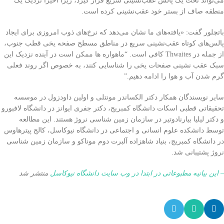
می‌تواند تحت یک پالس عقب‌نشینی سریع قرار گیرد، زیرا اخیراً نزدیک یک
منطقه صاف از بستر خود عقب‌نشینی کرده است.
باتچلور گفت: «یافته‌های ما نشان می‌دهد که نرخ‌های ذوب امروزی برای ایجاد
پالس‌های کوتاه عقب‌نشینی سریع در مناطق مسطح صفحه یخی قطب جنوب،
از جمله در Thwaites کافی است. “ماهواره ها ممکن است در آینده نزدیک این
سبک عقب نشینی صفحات یخی را شناسایی کنند، به خصوص اگر روند فعلی
گرم شدن آب و هوا را ادامه دهیم.”
سایر نویسندگان همکار دکتر الکساندر مونتلی و اولین داودزول در موسسه
تحقیقاتی قطبی اسکات دانشگاه کمبریج، دکتر جفری ایوانز در دانشگاه لافبورو
و دکتر لیلیا بیارنادوتیر در سازمان زمین شناسی نروژ هستند. این مطالعه
توسط دانشکده علوم انسانی و اجتماعی در دانشگاه نیوکاسل، کالج پیترهاوس
در دانشگاه کمبریج، بنیاد شاهزاده آلبرت دوم موناکو و سازمان زمین شناسی
نروژ پشتیبانی شد.
– این بیانیه مطبوعاتی در ابتدا در وب سایت دانشگاه نیوکاسل
منتشر شد