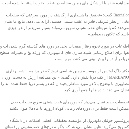
مشاهده شده یا از شکل های زمین مشابه در قطب جنوب استنباط شده است.
Batchelor گفت: «تحقیق ما هشداری از گذشته در مورد سرعتی که صفحات
یخی از نظر فیزیکی قادر به عقب نشینی هستند، ارائه می دهد. نتایج ما نشان
می‌دهد که پالس‌های عقب‌نشینی سریع می‌تواند بسیار سریع‌تر از هر چیزی
باشد که تاکنون دیده‌ایم.»
اطلاعات در مورد نحوه رفتار صفحات یخی در دوره های گذشته گرم شدن آب و
هوا برای اطلاع رسانی شبیه سازی های کامپیوتری که ورقه یخ و تغییرات سطح
دریا در آینده را پیش بینی می کنند، مهم است.
دکتر داگ اوتسن از موسسه زمین شناسی نروژ که در برنامه نقشه برداری
MAREANO از کف دریا نقش دارد، گفت: «این مطالعه ارزش به دست آوردن
تصاویری با وضوح بالا در مورد مناظر یخبندان که در بستر دریا حفظ شده اند را
نشان می دهد. داده ها را جمع آوری کرد.
تحقیقات جدید نشان می‌دهد که دوره‌های عقب‌نشینی سریع صفحات یخی
ممکن است فقط برای دوره‌های زمانی کوتاه (روزها تا ماه‌ها) طول بکشد.
پروفسور جولیان داودزول از مؤسسه تحقیقاتی قطبی اسکات در دانشگاه
کمبریج می‌گوید: «این نشان می‌دهد که چگونه نرخ‌های عقب‌نشینی ورقه‌های