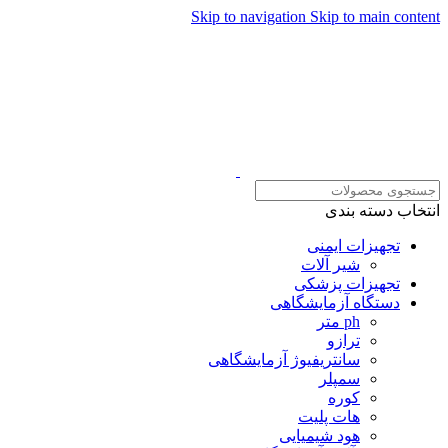
Skip to navigation
Skip to main content
همراهان علمینو به علت نو
انتخاب دسته بندی
تجهیزات ایمنی
شیر آلات
تجهیزات پزشکی
دستگاه آزمایشگاهی
ph متر
ترازو
سانتریفیوژ آزمایشگاهی
سمپلر
کوره
هات پلیت
هود شیمیایی