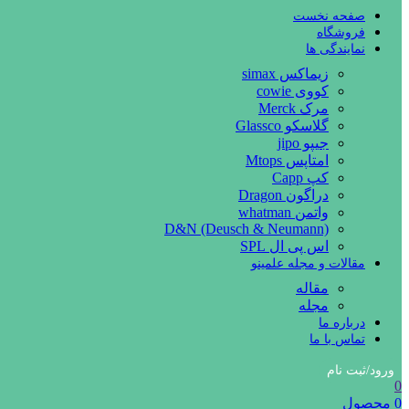
صفحه نخست
فروشگاه
نمایندگی ها
زیماکس simax
کووی cowie
مرک Merck
گلاسکو Glassco
جیپو jipo
امتاپس Mtops
کپ Capp
دراگون Dragon
واتمن whatman
D&N (Deusch & Neumann)
اس پی ال SPL
مقالات و مجله علمینو
مقاله
مجله
درباره ما
تماس با ما
ورود/ثبت نام
0
0
محصول