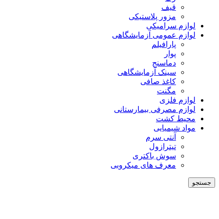
قیف
مزور پلاستیکی
لوازم سرامیکی
لوازم عمومی آزمایشگاهی
پارافیلم
پوار
دماسنج
سینک آزمایشگاهی
کاغذ صافی
مگنت
لوازم فلزی
لوازم مصرفی بیمارستانی
محیط کشت
مواد شیمیایی
آنتی سرم
تیترازول
سوش باکتری
معرف های میکروبی
جستجو