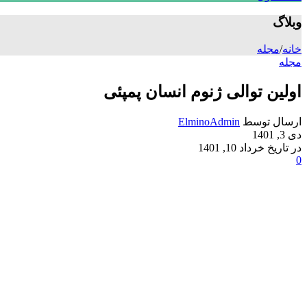
وبلاگ
خانه
/
مجله
مجله
اولین توالی ژنوم انسان پمپئی
ارسال توسط
ElminoAdmin
دی 3, 1401
در تاریخ خرداد 10, 1401
0