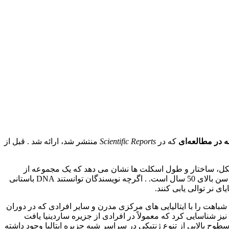
ه در مطالعه‌ای
که در
Scientific Reports
منتشر شد، ارائه شد . قبل از
ه صنعتگران در پمپئی پیدا شده بودند بررسی کردند و DNA آنها را استخراج کردند. شکل، ساختار و طول اسکلت ها نشان می دهد که یک مجموعه از
بقایای جسد متعلق به مردی است که در زمان مرگ بین 35 تا 40 سال سن داشته است، در حالی که مجموعه دیگر بقایای متعلق به یک زن با سن بالای 50 سال است. . اگرچه نویسندگان توانستند DNA باستانی
ای نر توالی یابی کنند.
به دست آمده از 1030 فرد باستانی دیگر و 471 فرد مدرن اوراسیا غربی نشان می دهد که DNA او بیشترین شباهت را با ایتالیایی های مرکزی مدرن و سایر افرادی که در دوران
لیل DNA میتوکندری و کروموزوم Y افراد مذکر، گروه‌هایی از ژن‌ها را نیز شناسایی کرد که معمولاً در افرادی از جزیره ساردینیا یافت
طوح بالایی از تنوع ژنتیکی در سراسر شبه جزیره ایتالیا وجود داشته