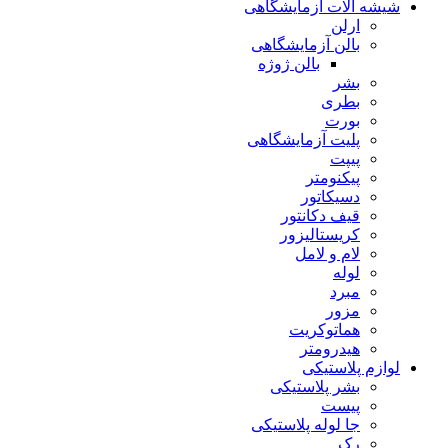
شیشه آلات آزمایشگاهی
ارلن
بالن آزمایشگاهی
بالن ژوژه
بشر
بطری
بورت
پلیت آزمایشگاهی
پیپت
پیکنومتر
دسیکاتور
قیف دکانتور
کریستالیزور
لام و لامل
لوله
مبرد
مزور
هماتوکریت
هیدرومتر
لوازم پلاستیکی
بشر پلاستیکی
پیست
جا لوله پلاستیکی
رک