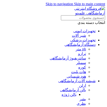
Skip to navigation
Skip to main content
همراهان علمینو به علت نوسانات
قیمت سفارش های خود را در
ارتباط در واتساپ
واتساپ ثبت کنید یا تماس بگیرید.
انتخاب دسته بندی
تجهیزات ایمنی
شیر آلات
تجهیزات پزشکی
دستگاه آزمایشگاهی
ph متر
ترازو
سانتریفیوژ آزمایشگاهی
سمپلر
کوره
هات پلیت
هود شیمیایی
شیشه آلات آزمایشگاهی
ارلن
بالن آزمایشگاهی
بالن ژوژه
بشر
بطری