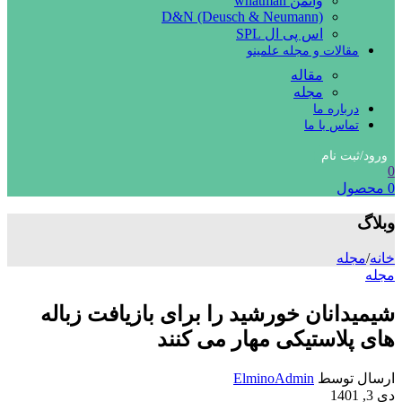
واتمن whatman
D&N (Deusch & Neumann)
اس پی ال SPL
مقالات و مجله علمینو
مقاله
مجله
درباره ما
تماس با ما
ورود/ثبت نام
0
0
محصول
وبلاگ
خانه
/
مجله
مجله
شیمیدانان خورشید را برای بازیافت زباله
های پلاستیکی مهار می کنند
ارسال توسط
ElminoAdmin
دی 3, 1401