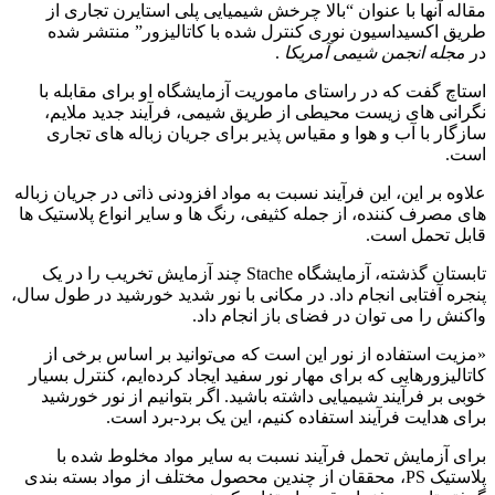
مقاله آنها با عنوان “بالا چرخش شیمیایی پلی استایرن تجاری از
طریق اکسیداسیون نوری کنترل شده با کاتالیزور” منتشر شده
در
مجله انجمن شیمی آمریکا
.
استاچ گفت که در راستای ماموریت آزمایشگاه او برای مقابله با
نگرانی های زیست محیطی از طریق شیمی، فرآیند جدید ملایم،
سازگار با آب و هوا و مقیاس پذیر برای جریان زباله های تجاری
است.
علاوه بر این، این فرآیند نسبت به مواد افزودنی ذاتی در جریان زباله
های مصرف کننده، از جمله کثیفی، رنگ ها و سایر انواع پلاستیک ها
قابل تحمل است.
تابستان گذشته، آزمایشگاه Stache چند آزمایش تخریب را در یک
پنجره آفتابی انجام داد. در مکانی با نور شدید خورشید در طول سال،
واکنش را می توان در فضای باز انجام داد.
«مزیت استفاده از نور این است که می‌توانید بر اساس برخی از
کاتالیزورهایی که برای مهار نور سفید ایجاد کرده‌ایم، کنترل بسیار
خوبی بر فرآیند شیمیایی داشته باشید. اگر بتوانیم از نور خورشید
برای هدایت فرآیند استفاده کنیم، این یک برد-برد است.
برای آزمایش تحمل فرآیند نسبت به سایر مواد مخلوط شده با
پلاستیک PS، محققان از چندین محصول مختلف از مواد بسته بندی