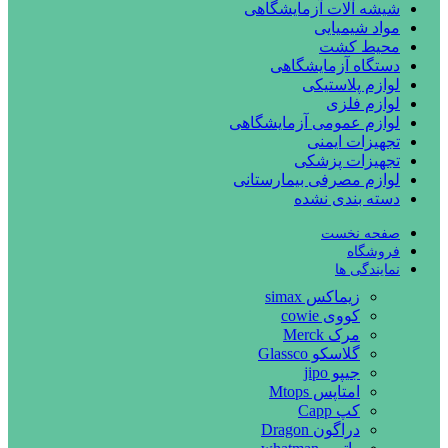
شیشه آلات آزمایشگاهی
مواد شیمیایی
محیط کشت
دستگاه آزمایشگاهی
لوازم پلاستیکی
لوازم فلزی
لوازم عمومی آزمایشگاهی
تجهیزات ایمنی
تجهیزات پزشکی
لوازم مصرفی بیمارستانی
دسته بندی نشده
صفحه نخست
فروشگاه
نمایندگی ها
زیماکس simax
کووی cowie
مرک Merck
گلاسکو Glassco
جیپو jipo
امتاپس Mtops
کپ Capp
دراگون Dragon