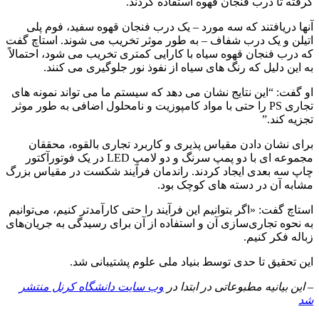
گرفته تا درب فنجان قهوه استفاده کردند.
آنها دریافتند که سه مورد – یک درب فنجان قهوه سفید، فوم پلی
اتیلن و یک درب شفاف – به طور موثر تخریب می شوند. استاچ گفت
که درب فنجان قهوه سیاه با کارایی کمتری تخریب می شود، احتمالاً
به این دلیل که رنگ های سیاه از نفوذ نور جلوگیری می کنند.
او گفت: “این نتایج نشان می دهد که سیستم ما می تواند نمونه های
تجاری PS را حتی با مواد کامپوزیت و نامحلول اضافی به طور موثر
تجزیه کند.”
برای نشان دادن مقیاس پذیری و کاربرد تجاری بالقوه، محققان
مجموعه ای با دو پمپ سرنگ و دو لامپ LED در یک فوتورآکتور
چاپ سه بعدی ایجاد کردند. راندمان فرآیند شکست در مقیاس بزرگ
مشابه آن در دسته های کوچک بود.
استاچ گفت: «اگر بتوانیم این فرآیند را حتی کارآمدتر کنیم، می‌توانیم
به نحوه تجاری‌سازی آن و استفاده از آن برای رسیدگی به جریان‌های
زباله فکر کنیم.
این تحقیق تا حدی توسط بنیاد ملی علوم پشتیبانی شد.
– این بیانیه مطبوعاتی در ابتدا در
وب سایت دانشگاه کرنل منتشر
شد