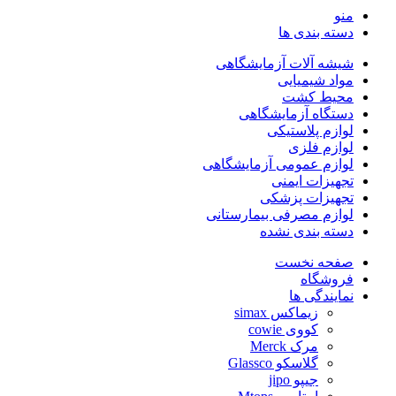
منو
دسته بندی ها
شیشه آلات آزمایشگاهی
مواد شیمیایی
محیط کشت
دستگاه آزمایشگاهی
لوازم پلاستیکی
لوازم فلزی
لوازم عمومی آزمایشگاهی
تجهیزات ایمنی
تجهیزات پزشکی
لوازم مصرفی بیمارستانی
دسته بندی نشده
صفحه نخست
فروشگاه
نمایندگی ها
زیماکس simax
کووی cowie
مرک Merck
گلاسکو Glassco
جیپو jipo