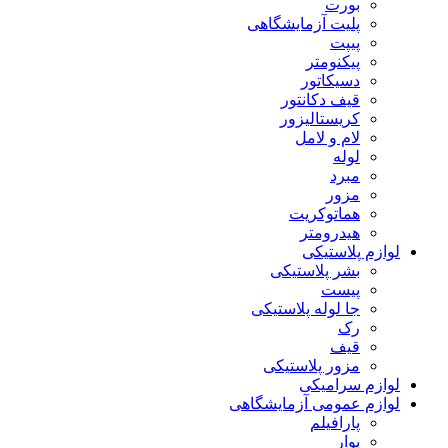
بورت
پلیت آزمایشگاهی
پیپت
پیکنومتر
دسیکاتور
قیف دکانتور
کریستالیزور
لام و لامل
لوله
مبرد
مزور
هماتوکریت
هیدرومتر
لوازم پلاستیکی
بشر پلاستیکی
پیست
جا لوله پلاستیکی
رک
قیف
مزور پلاستیکی
لوازم سرامیکی
لوازم عمومی آزمایشگاهی
پارافیلم
پوار