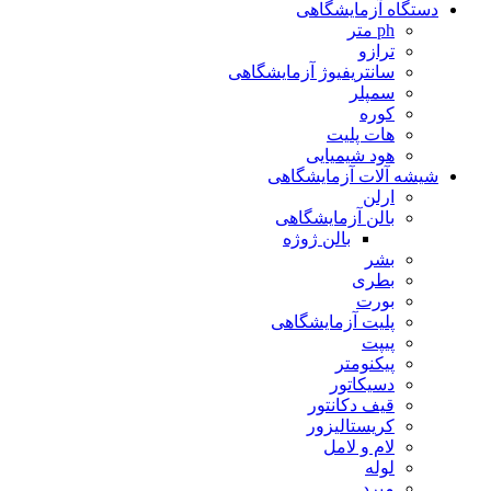
دستگاه آزمایشگاهی
ph متر
ترازو
سانتریفیوژ آزمایشگاهی
سمپلر
کوره
هات پلیت
هود شیمیایی
شیشه آلات آزمایشگاهی
ارلن
بالن آزمایشگاهی
بالن ژوژه
بشر
بطری
بورت
پلیت آزمایشگاهی
پیپت
پیکنومتر
دسیکاتور
قیف دکانتور
کریستالیزور
لام و لامل
لوله
مبرد