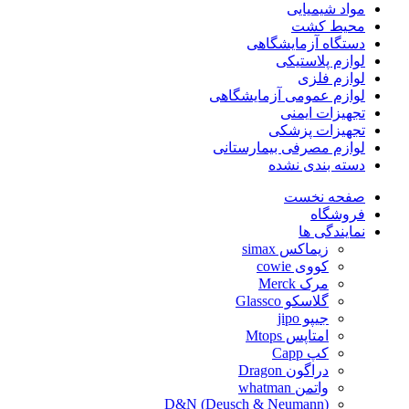
مواد شیمیایی
محیط کشت
دستگاه آزمایشگاهی
لوازم پلاستیکی
لوازم فلزی
لوازم عمومی آزمایشگاهی
تجهیزات ایمنی
تجهیزات پزشکی
لوازم مصرفی بیمارستانی
دسته بندی نشده
صفحه نخست
فروشگاه
نمایندگی ها
زیماکس simax
کووی cowie
مرک Merck
گلاسکو Glassco
جیپو jipo
امتاپس Mtops
کپ Capp
دراگون Dragon
واتمن whatman
D&N (Deusch & Neumann)