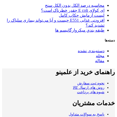
محاسبه درصد الکل بدون الکل سنج
ای کولای E coli چقدر خطرناک است؟
لیست آزمایش چکاپ کامل
افزودنی غذایی E551 چیست و آیا می‌تواند بیماری سلیاک را
تشدید کند؟
طبقه بندي میکروارگانیسم ها
دسته‌ها
دسته‌بندی نشده
مجله
مقاله
راهنمای خرید از علمینو
نحوه ثبت سفارش
روش های ارسال کالا
شیوه های پرداخت
خدمات مشتریان
پاسخ به سوالات متداول