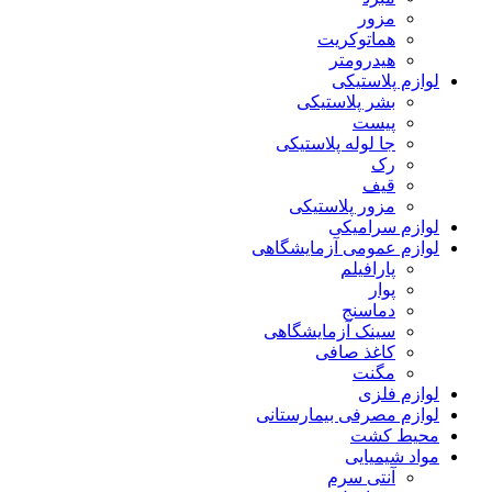
مزور
هماتوکریت
هیدرومتر
لوازم پلاستیکی
بشر پلاستیکی
پیست
جا لوله پلاستیکی
رک
قیف
مزور پلاستیکی
لوازم سرامیکی
لوازم عمومی آزمایشگاهی
پارافیلم
پوار
دماسنج
سینک آزمایشگاهی
کاغذ صافی
مگنت
لوازم فلزی
لوازم مصرفی بیمارستانی
محیط کشت
مواد شیمیایی
آنتی سرم