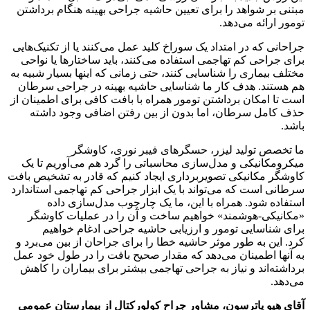
مبتنی بر شواهد را برای تعیین حاشیه جراحی بهینه هنگام برداشتن
تومور ارائه می‌دهد.
جراحانی که در امتداد یک سوراخ کلید عمل می‌کنند یا از تکنیک‌هایی
برای جراحی کم تهاجمی استفاده می‌کنند، باید ساختارها یا نواحی
مختلف بیماری را شناسایی کنند، حتی زمانی که اینها بسیار شبیه به
هم هستند. هدف کار ما شناسایی حاشیه بهینه در جراحی سرطان
است تا امکان برداشتن تومور همراه با بافت کافی برای اطمینان از
حذف کامل سرطان، اما بدون از بین رفتن اضافی وجود داشته
باشد.
ما تخصص تولید لیزر، حسگرهای فیبر نوری، کاوشگر
میکرومکانیکی و مدل‌سازی محاسباتی را گرد هم می‌آوریم تا یک
کاوشگر مکانیکی تصویربرداری ایجاد کنیم که قادر به تشخیص بافت
سرطانی است که می‌تواند با یک ابزار جراحی کم تهاجمی استاندارد
استفاده شود. همراه با این، ما یک چارچوب مدل‌سازی داده
«مکانیکی-هوشمند» خواهیم ساخت و آن را در عملیات کاوشگر
برای شناسایی تومور و ارزیابی حاشیه جراحی ادغام خواهیم
کرد. این به طور موثر حاشیه خطا را برای جراحان از بین می‌برد و
به آنها اطمینان می‌دهد که مقدار صحیح بافت را در طول خود عمل
برداشته‌اند و نیاز به جراحی تهاجمی بیشتر برای بیماران را کاهش
می‌دهد.
آقای هیو پاترسون، مشاور جراح کولورکتال از بیمارستان عمومی