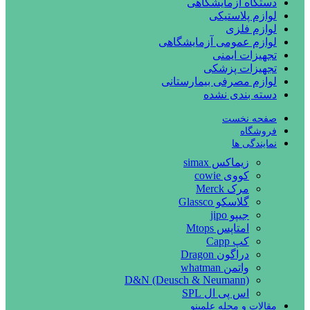
دستگاه آزمایشگاهی
لوازم پلاستیکی
لوازم فلزی
لوازم عمومی آزمایشگاهی
تجهیزات ایمنی
تجهیزات پزشکی
لوازم مصرفی بیمارستانی
دسته بندی نشده
صفحه نخست
فروشگاه
نمایندگی ها
زیماکس simax
کووی cowie
مرک Merck
گلاسکو Glassco
جیپو jipo
امتاپس Mtops
کپ Capp
دراگون Dragon
واتمن whatman
D&N (Deusch & Neumann)
اس پی ال SPL
مقالات و مجله علمینو