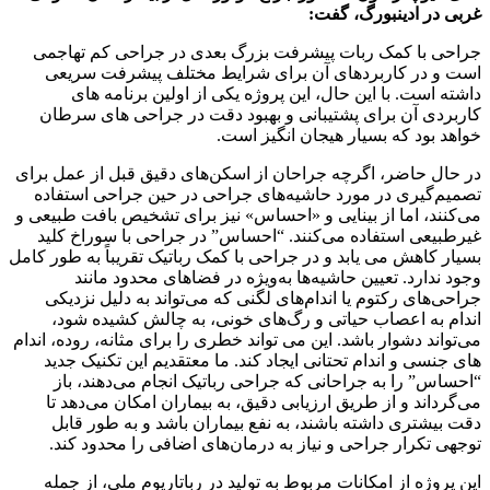
غربی در ادینبورگ، گفت:
جراحی با کمک ربات پیشرفت بزرگ بعدی در جراحی کم تهاجمی
است و در کاربردهای آن برای شرایط مختلف پیشرفت سریعی
داشته است. با این حال، این پروژه یکی از اولین برنامه های
کاربردی آن برای پشتیبانی و بهبود دقت در جراحی های سرطان
خواهد بود که بسیار هیجان انگیز است.
در حال حاضر، اگرچه جراحان از اسکن‌های دقیق قبل از عمل برای
تصمیم‌گیری در مورد حاشیه‌های جراحی در حین جراحی استفاده
می‌کنند، اما از بینایی و «احساس» نیز برای تشخیص بافت طبیعی و
غیرطبیعی استفاده می‌کنند. “احساس” در جراحی با سوراخ کلید
بسیار کاهش می یابد و در جراحی با کمک رباتیک تقریباً به طور کامل
وجود ندارد. تعیین حاشیه‌ها به‌ویژه در فضاهای محدود مانند
جراحی‌های رکتوم یا اندام‌های لگنی که می‌تواند به دلیل نزدیکی
اندام به اعصاب حیاتی و رگ‌های خونی، به چالش کشیده شود،
می‌تواند دشوار باشد. این می تواند خطری را برای مثانه، روده، اندام
های جنسی و اندام تحتانی ایجاد کند. ما معتقدیم این تکنیک جدید
“احساس” را به جراحانی که جراحی رباتیک انجام می‌دهند، باز
می‌گرداند و از طریق ارزیابی دقیق، به بیماران امکان می‌دهد تا
دقت بیشتری داشته باشند، به نفع بیماران باشد و به طور قابل
توجهی تکرار جراحی و نیاز به درمان‌های اضافی را محدود کند.
این پروژه از امکانات مربوط به تولید در رباتاریوم ملی، از جمله