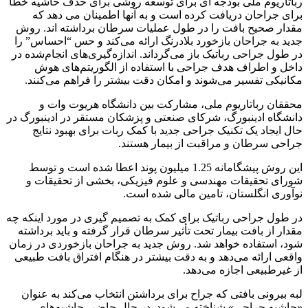
رباتاریوم ملی بودجه ای برای توسعه روشی برای حذف حاشیه خطا
برای جراحان دریافت کرده است و به آنها اطمینان می دهد که
مقدار صحیح بافت را در طول عملیات سرطان برداشته اند.
روش
جدید به جراحان بازخورد بلادرنگ ارائه می‌کند و حس “احساس” را
در طول جراحی رباتیک باز می‌گرداند. اندازه‌گیری‌های انجام‌شده در
داخل و اطراف هدف جراحی با استفاده از الگوریتم‌های هوش
مکانیکی تفسیر می‌شوند و امکان دقت بیشتر را فراهم می‌کنند.
محققان رباتاریوم ملی، مشارکت بین دانشگاه هریوت وات و
دانشگاه ادینبورگ، شرکای صنعتی و پزشکان مستقر در ادینبورگ در
حال ایجاد یک تکنیک جراحی جدید با کمک ربات برای بهبود نتایج
جراحی سرطان و مراقبت از بیمار هستند.
این روش پیشگامانه 1.25 میلیون پوند اعطا شده است و توسط
شورای تحقیقات مهندسی و علوم فیزیکی، بخشی از تحقیقات و
نوآوری انگلستان، تامین مالی شده است.
در طول جراحی رباتیک برای کمک به تصمیم گیری در مورد اینکه چه
مقدار از بافت بیمار تحت تأثیر سرطان قرار گرفته و باید برداشته
شود، استفاده خواهد شد. روش جدید به جراحان بازخوردی در زمان
واقعی ارائه می‌دهد و به دقت بیشتر در هنگام افتراق بافت طبیعی
از غیرطبیعی اجازه می‌دهد.
لبه بیرونی بافتی که جراح برای برداشتن انتخاب می‌کند به عنوان
«حاشیه جراحی» شناخته می‌شود. در حال حاضر، حاشیه‌های