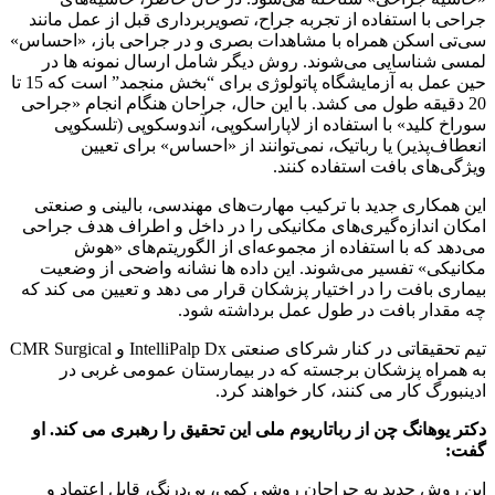
جراحی با استفاده از تجربه جراح، تصویربرداری قبل از عمل مانند
سی‌تی اسکن همراه با مشاهدات بصری و در جراحی باز، «احساس»
لمسی شناسایی می‌شوند. روش دیگر شامل ارسال نمونه ها در
حین عمل به آزمایشگاه پاتولوژی برای “بخش منجمد” است که 15 تا
20 دقیقه طول می کشد. با این حال، جراحان هنگام انجام «جراحی
سوراخ کلید» با استفاده از لاپاراسکوپی، آندوسکوپی (تلسکوپی
انعطاف‌پذیر) یا رباتیک، نمی‌توانند از «احساس» برای تعیین
ویژگی‌های بافت استفاده کنند.
این همکاری جدید با ترکیب مهارت‌های مهندسی، بالینی و صنعتی
امکان اندازه‌گیری‌های مکانیکی را در داخل و اطراف هدف جراحی
می‌دهد که با استفاده از مجموعه‌ای از الگوریتم‌های «هوش
مکانیکی» تفسیر می‌شوند. این داده ها نشانه واضحی از وضعیت
بیماری بافت را در اختیار پزشکان قرار می دهد و تعیین می کند که
چه مقدار بافت در طول عمل برداشته شود.
تیم تحقیقاتی در کنار شرکای صنعتی IntelliPalp Dx و CMR Surgical
به همراه پزشکان برجسته که در بیمارستان عمومی غربی در
ادینبورگ کار می کنند، کار خواهند کرد.
دکتر یوهانگ چن از رباتاریوم ملی این تحقیق را رهبری می کند. او
گفت:
این روش جدید به جراحان روشی کمی، بی‌درنگ، قابل اعتماد و