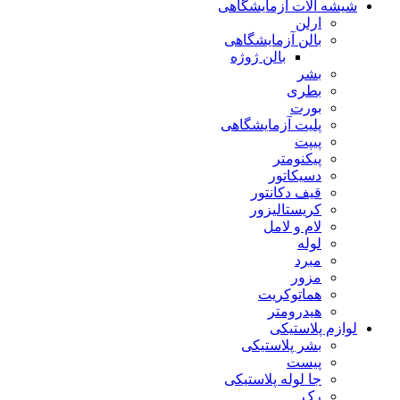
شیشه آلات آزمایشگاهی
ارلن
بالن آزمایشگاهی
بالن ژوژه
بشر
بطری
بورت
پلیت آزمایشگاهی
پیپت
پیکنومتر
دسیکاتور
قیف دکانتور
کریستالیزور
لام و لامل
لوله
مبرد
مزور
هماتوکریت
هیدرومتر
لوازم پلاستیکی
بشر پلاستیکی
پیست
جا لوله پلاستیکی
رک