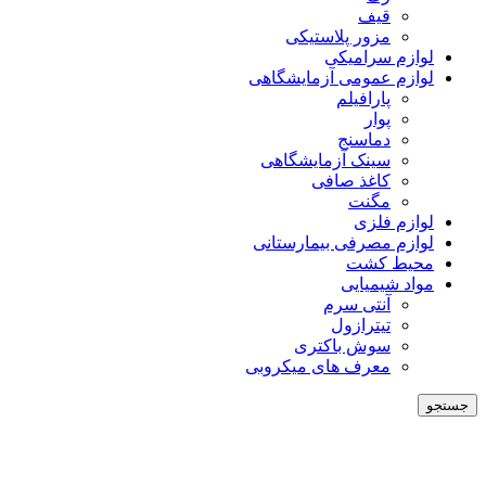
قیف
مزور پلاستیکی
لوازم سرامیکی
لوازم عمومی آزمایشگاهی
پارافیلم
پوار
دماسنج
سینک آزمایشگاهی
کاغذ صافی
مگنت
لوازم فلزی
لوازم مصرفی بیمارستانی
محیط کشت
مواد شیمیایی
آنتی سرم
تیترازول
سوش باکتری
معرف های میکروبی
جستجو