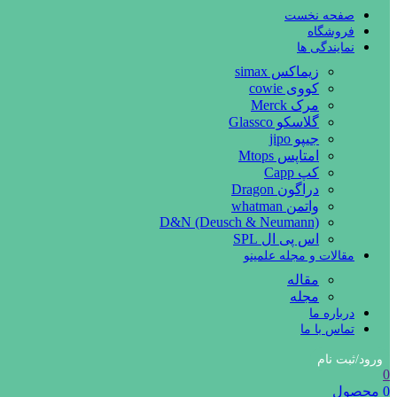
صفحه نخست
فروشگاه
نمایندگی ها
زیماکس simax
کووی cowie
مرک Merck
گلاسکو Glassco
جیپو jipo
امتاپس Mtops
کپ Capp
دراگون Dragon
واتمن whatman
D&N (Deusch & Neumann)
اس پی ال SPL
مقالات و مجله علمینو
مقاله
مجله
درباره ما
تماس با ما
ورود/ثبت نام
0
0
محصول