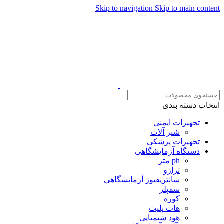
Skip to navigation
Skip to main content
همراهان علمینو به علت نو
انتخاب دسته بندی
تجهیزات ایمنی
شیر آلات
تجهیزات پزشکی
دستگاه آزمایشگاهی
ph متر
ترازو
سانتریفیوژ آزمایشگاهی
سمپلر
کوره
هات پلیت
هود شیمیایی