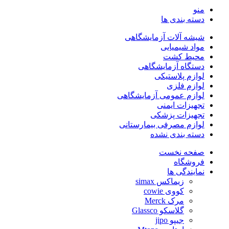
منو
دسته بندی ها
شیشه آلات آزمایشگاهی
مواد شیمیایی
محیط کشت
دستگاه آزمایشگاهی
لوازم پلاستیکی
لوازم فلزی
لوازم عمومی آزمایشگاهی
تجهیزات ایمنی
تجهیزات پزشکی
لوازم مصرفی بیمارستانی
دسته بندی نشده
صفحه نخست
فروشگاه
نمایندگی ها
زیماکس simax
کووی cowie
مرک Merck
گلاسکو Glassco
جیپو jipo