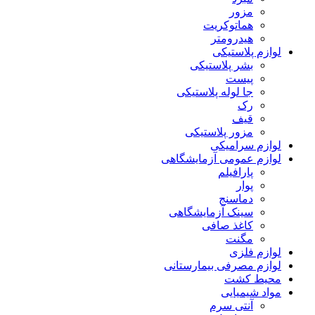
مزور
هماتوکریت
هیدرومتر
لوازم پلاستیکی
بشر پلاستیکی
پیست
جا لوله پلاستیکی
رک
قیف
مزور پلاستیکی
لوازم سرامیکی
لوازم عمومی آزمایشگاهی
پارافیلم
پوار
دماسنج
سینک آزمایشگاهی
کاغذ صافی
مگنت
لوازم فلزی
لوازم مصرفی بیمارستانی
محیط کشت
مواد شیمیایی
آنتی سرم