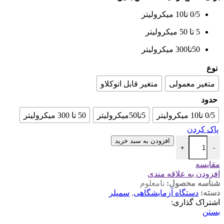
0/5 تا10 میکرولیتر
5 تا 50 میکرولیتر
50تا300 میکرولیتر
نوع
متغیر معمولی
متغیر قابل اتوکلاو
حدود
0/5 تا10 میکرولیتر
5تا50میکرولیتر
50 تا 300 میکرولیتر
پاک کردن
افزودن به سبد خرید
+
-
مقایسه
افزودن به علاقه مندی
شناسه محصول:
نامعلوم
دسته:
دستگاه آزمایشگاهی
,
سمپلر
اشتراک گذاری:
بستن