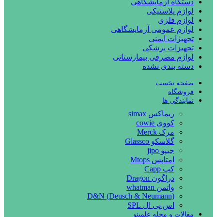
دستگاه آزمایشگاهی
لوازم پلاستیکی
لوازم فلزی
لوازم عمومی آزمایشگاهی
تجهیزات ایمنی
تجهیزات پزشکی
لوازم مصرفی بیمارستانی
دسته بندی نشده
صفحه نخست
فروشگاه
نمایندگی ها
زیماکس simax
کووی cowie
مرک Merck
گلاسکو Glassco
جیپو jipo
امتاپس Mtops
کپ Capp
دراگون Dragon
واتمن whatman
D&N (Deusch & Neumann)
اس پی ال SPL
مقالات و مجله علمینو