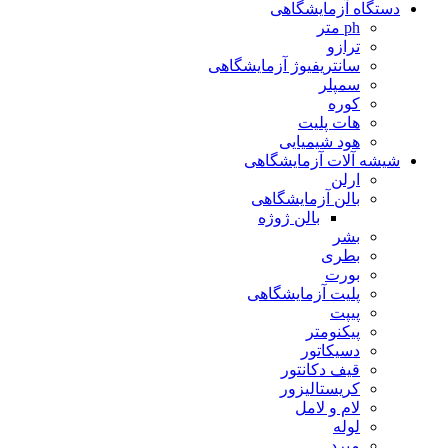
دستگاه آزمایشگاهی
ph متر
ترازو
سانتریفیوژ آزمایشگاهی
سمپلر
کوره
هات پلیت
هود شیمیایی
شیشه آلات آزمایشگاهی
ارلن
بالن آزمایشگاهی
بالن ژوژه
بشر
بطری
بورت
پلیت آزمایشگاهی
پیپت
پیکنومتر
دسیکاتور
قیف دکانتور
کریستالیزور
لام و لامل
لوله
مبرد