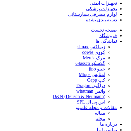
تجهیزات ایمنی
تجهیزات پزشکی
لوازم مصرفی بیمارستانی
دسته بندی نشده
صفحه نخست
فروشگاه
نمایندگی ها
زیماکس simax
کووی cowie
مرک Merck
گلاسکو Glassco
جیپو jipo
امتاپس Mtops
کپ Capp
دراگون Dragon
واتمن whatman
D&N (Deusch & Neumann)
اس پی ال SPL
مقالات و مجله علمینو
مقاله
مجله
درباره ما
تماس با ما