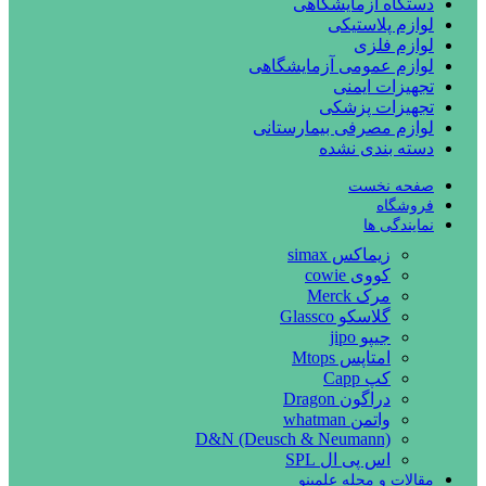
دستگاه آزمایشگاهی
لوازم پلاستیکی
لوازم فلزی
لوازم عمومی آزمایشگاهی
تجهیزات ایمنی
تجهیزات پزشکی
لوازم مصرفی بیمارستانی
دسته بندی نشده
صفحه نخست
فروشگاه
نمایندگی ها
زیماکس simax
کووی cowie
مرک Merck
گلاسکو Glassco
جیپو jipo
امتاپس Mtops
کپ Capp
دراگون Dragon
واتمن whatman
D&N (Deusch & Neumann)
اس پی ال SPL
مقالات و مجله علمینو