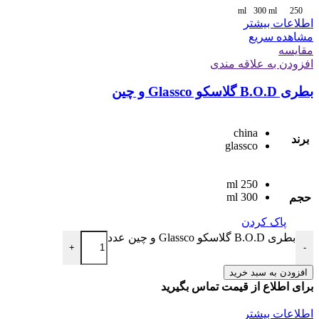
300 ml
250 ml
اطلاعات بیشتر
مشاهده سریع
مقایسه
افزودن به علاقه مندی
بطری B.O.D گلاسکو Glassco و چین
china
برند
glassco
250 ml
300 ml
حجم
پاک کردن
بطری B.O.D گلاسکو Glassco و چین عدد
+
-
افزودن به سبد خرید
برای اطلاع از قیمت تماس بگیرید
اطلاعات بیشتر