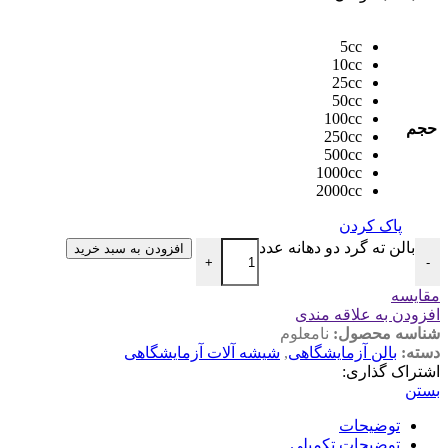
5cc
10cc
25cc
50cc
100cc
حجم
250cc
500cc
1000cc
2000cc
پاک کردن
بالن ته گرد دو دهانه عدد
افزودن به سبد خرید
+
-
مقایسه
افزودن به علاقه مندی
شناسه محصول:
نامعلوم
دسته:
بالن آزمایشگاهی
,
شیشه آلات آزمایشگاهی
اشتراک گذاری:
بستن
توضیحات
توضیحات تکمیلی