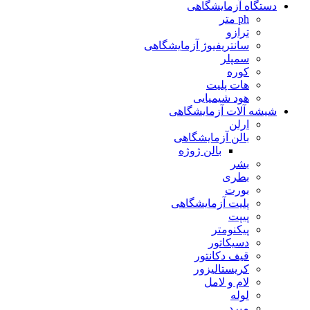
دستگاه آزمایشگاهی
ph متر
ترازو
سانتریفیوژ آزمایشگاهی
سمپلر
کوره
هات پلیت
هود شیمیایی
شیشه آلات آزمایشگاهی
ارلن
بالن آزمایشگاهی
بالن ژوژه
بشر
بطری
بورت
پلیت آزمایشگاهی
پیپت
پیکنومتر
دسیکاتور
قیف دکانتور
کریستالیزور
لام و لامل
لوله
مبرد