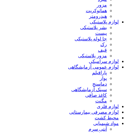
مزور
هماتوکریت
هیدرومتر
لوازم پلاستیکی
بشر پلاستیکی
پیست
جا لوله پلاستیکی
رک
قیف
مزور پلاستیکی
لوازم سرامیکی
لوازم عمومی آزمایشگاهی
پارافیلم
پوار
دماسنج
سینک آزمایشگاهی
کاغذ صافی
مگنت
لوازم فلزی
لوازم مصرفی بیمارستانی
محیط کشت
مواد شیمیایی
آنتی سرم