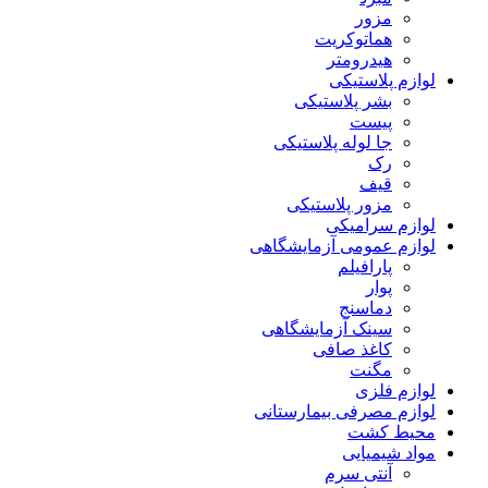
مزور
هماتوکریت
هیدرومتر
لوازم پلاستیکی
بشر پلاستیکی
پیست
جا لوله پلاستیکی
رک
قیف
مزور پلاستیکی
لوازم سرامیکی
لوازم عمومی آزمایشگاهی
پارافیلم
پوار
دماسنج
سینک آزمایشگاهی
کاغذ صافی
مگنت
لوازم فلزی
لوازم مصرفی بیمارستانی
محیط کشت
مواد شیمیایی
آنتی سرم