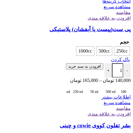
انتخاب گزینه‌ها
مشاهده سریع
مقایسه
افزودن به علاقه مندی
پی ست(پیست یا آبفشان) پلاستیکی
حجم
1000cc
500cc
250cc
پاک کردن
افزودن به سبد خرید
+
-
140,000
تومان
–
165,000
تومان
250 ml
50 ml
500 ml
100 ml
اطلاعات بیشتر
مشاهده سریع
مقایسه
افزودن به علاقه مندی
بشر تفلون کووی cowie و چینی