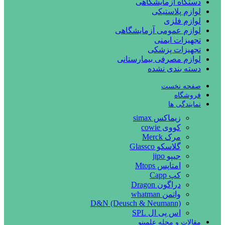
دستگاه آزمایشگاهی
لوازم پلاستیکی
لوازم فلزی
لوازم عمومی آزمایشگاهی
تجهیزات ایمنی
تجهیزات پزشکی
لوازم مصرفی بیمارستانی
دسته بندی نشده
صفحه نخست
فروشگاه
نمایندگی ها
زیماکس simax
کووی cowie
مرک Merck
گلاسکو Glassco
جیپو jipo
امتاپس Mtops
کپ Capp
دراگون Dragon
واتمن whatman
D&N (Deusch & Neumann)
اس پی ال SPL
مقالات و مجله علمینو