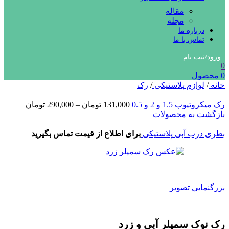
مقاله
مجله
درباره ما
تماس با ما
ورود/ثبت نام
0
0
محصول
خانه
/
لوازم پلاستیکی
/
رک
رک میکروتیوب 1.5 و 2 و 0.5
131,000
تومان
–
290,000
تومان
بازگشت به محصولات
بطری درب آبی پلاستیکی
برای اطلاع از قیمت تماس بگیرید
بزرگنمایی تصویر
رک نوک سمپلر آبی و زرد