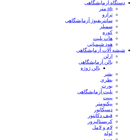
دستگاه آزمایشگاهی
ph متر
ترازو
سانتریفیوژ آزمایشگاهی
سمپلر
کوره
هات پلیت
هود شیمیایی
شیشه آلات آزمایشگاهی
ارلن
بالن آزمایشگاهی
بالن ژوژه
بشر
بطری
بورت
پلیت آزمایشگاهی
پیپت
پیکنومتر
دسیکاتور
قیف دکانتور
کریستالیزور
لام و لامل
لوله
مبرد