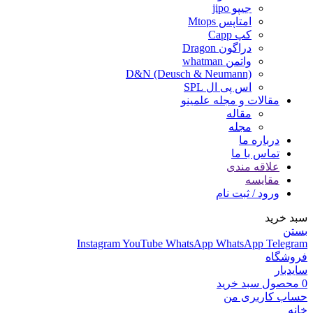
جیپو jipo
امتاپس Mtops
کپ Capp
دراگون Dragon
واتمن whatman
D&N (Deusch & Neumann)
اس پی ال SPL
مقالات و مجله علمینو
مقاله
مجله
درباره ما
تماس با ما
علاقه مندی
مقایسه
ورود / ثبت نام
سبد خرید
بستن
Instagram
YouTube
WhatsApp
WhatsApp
Telegram
فروشگاه
سایدبار
0
محصول
سبد خرید
حساب کاربری من
خانه