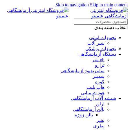
Skip to navigation
Skip to main content
همراهان علمینو به علت نو
انتخاب دسته بندی
تجهیزات ایمنی
شیر آلات
تجهیزات پزشکی
دستگاه آزمایشگاهی
ph متر
ترازو
سانتریفیوژ آزمایشگاهی
سمپلر
کوره
هات پلیت
هود شیمیایی
شیشه آلات آزمایشگاهی
ارلن
بالن آزمایشگاهی
بالن ژوژه
بشر
بطری