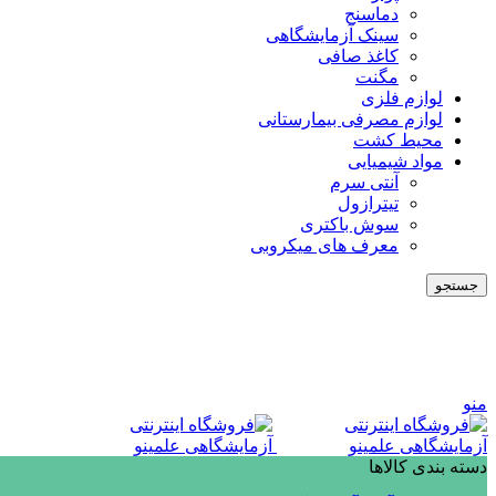
دماسنج
سینک آزمایشگاهی
کاغذ صافی
مگنت
لوازم فلزی
لوازم مصرفی بیمارستانی
محیط کشت
مواد شیمیایی
آنتی سرم
تیترازول
سوش باکتری
معرف های میکروبی
جستجو
منو
دسته بندی کالاها