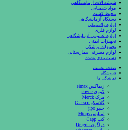
شیشه آلات آزمایشگاهی
مواد شیمیایی
محیط کشت
دستگاه آزمایشگاهی
لوازم پلاستیکی
لوازم فلزی
لوازم عمومی آزمایشگاهی
تجهیزات ایمنی
تجهیزات پزشکی
لوازم مصرفی بیمارستانی
دسته بندی نشده
صفحه نخست
فروشگاه
نمایندگی ها
زیماکس simax
کووی cowie
مرک Merck
گلاسکو Glassco
جیپو jipo
امتاپس Mtops
کپ Capp
دراگون Dragon