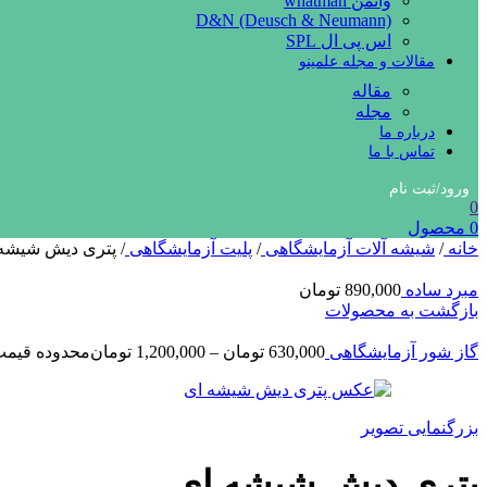
واتمن whatman
D&N (Deusch & Neumann)
اس پی ال SPL
مقالات و مجله علمینو
مقاله
مجله
درباره ما
تماس با ما
ورود/ثبت نام
0
0
محصول
خانه
/
شیشه آلات آزمایشگاهی
/
پلیت آزمایشگاهی
/
پتری دیش شیشه
مبرد ساده
890,000
تومان
بازگشت به محصولات
گاز شور آزمایشگاهی
630,000
تومان
–
1,200,000
تومان
محدوده قیمت: 630,000 تومان تا ,200,000
بزرگنمایی تصویر
پتری دیش شیشه ای