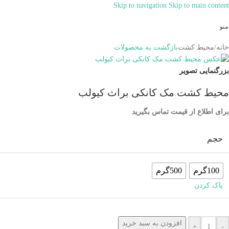
Skip to navigation
Skip to main content
همراهان علمینو به علت نوسانات قیمت
سفارش های خود را در واتساپ ثبت
ارتباط در واتساپ
منو
کنید یا تماس بگیرید.
خانه
/
محیط کشت
بازگشت به محصولات
بزرگنمایی تصویر
محیط کشت مک کانکی براث کیولب
برای اطلاع از قیمت تماس بگیرید
حجم
100گرم
500گرم
پاک کردن
افزودن به سبد خرید
+
-