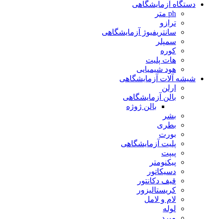
دستگاه آزمایشگاهی
ph متر
ترازو
سانتریفیوژ آزمایشگاهی
سمپلر
کوره
هات پلیت
هود شیمیایی
شیشه آلات آزمایشگاهی
ارلن
بالن آزمایشگاهی
بالن ژوژه
بشر
بطری
بورت
پلیت آزمایشگاهی
پیپت
پیکنومتر
دسیکاتور
قیف دکانتور
کریستالیزور
لام و لامل
لوله
مبرد