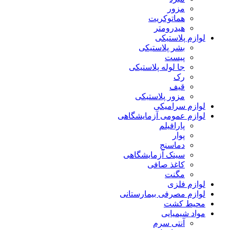
مزور
هماتوکریت
هیدرومتر
لوازم پلاستیکی
بشر پلاستیکی
پیست
جا لوله پلاستیکی
رک
قیف
مزور پلاستیکی
لوازم سرامیکی
لوازم عمومی آزمایشگاهی
پارافیلم
پوار
دماسنج
سینک آزمایشگاهی
کاغذ صافی
مگنت
لوازم فلزی
لوازم مصرفی بیمارستانی
محیط کشت
مواد شیمیایی
آنتی سرم