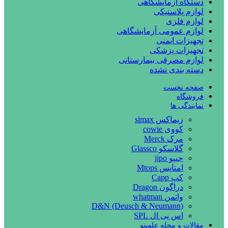
دستگاه آزمایشگاهی
لوازم پلاستیکی
لوازم فلزی
لوازم عمومی آزمایشگاهی
تجهیزات ایمنی
تجهیزات پزشکی
لوازم مصرفی بیمارستانی
دسته بندی نشده
صفحه نخست
فروشگاه
نمایندگی ها
زیماکس simax
کووی cowie
مرک Merck
گلاسکو Glassco
جیپو jipo
امتاپس Mtops
کپ Capp
دراگون Dragon
واتمن whatman
D&N (Deusch & Neumann)
اس پی ال SPL
مقالات و مجله علمینو