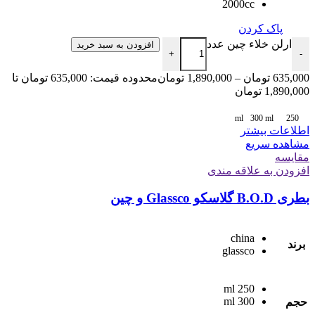
2000cc
پاک کردن
ارلن خلاء چین عدد
افزودن به سبد خرید
+
-
635,000
تومان
–
1,890,000
تومان
محدوده قیمت: 635,000 تومان تا
1,890,000 تومان
300 ml
250 ml
اطلاعات بیشتر
مشاهده سریع
مقایسه
افزودن به علاقه مندی
بطری B.O.D گلاسکو Glassco و چین
china
برند
glassco
250 ml
300 ml
حجم