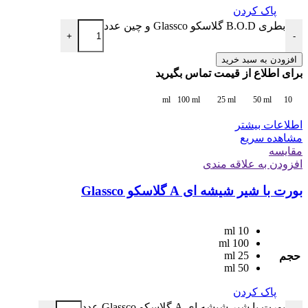
پاک کردن
بطری B.O.D گلاسکو Glassco و چین عدد
+
-
افزودن به سبد خرید
برای اطلاع از قیمت تماس بگیرید
100 ml
25 ml
50 ml
10 ml
اطلاعات بیشتر
مشاهده سریع
مقایسه
افزودن به علاقه مندی
بورت با شیر شیشه ای A گلاسکو Glassco
10 ml
100 ml
25 ml
حجم
50 ml
پاک کردن
بورت با شیر شیشه ای A گلاسکو Glassco عدد