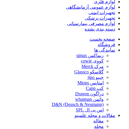
لوازم فلزی
لوازم عمومی آزمایشگاهی
تجهیزات ایمنی
تجهیزات پزشکی
لوازم مصرفی بیمارستانی
دسته بندی نشده
صفحه نخست
فروشگاه
نمایندگی ها
زیماکس simax
کووی cowie
مرک Merck
گلاسکو Glassco
جیپو jipo
امتاپس Mtops
کپ Capp
دراگون Dragon
واتمن whatman
D&N (Deusch & Neumann)
اس پی ال SPL
مقالات و مجله علمینو
مقاله
مجله