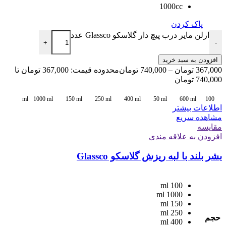
1000cc
پاک کردن
ارلن مایر درب پیچ دار گلاسکو Glassco عدد
+
-
افزودن به سبد خرید
367,000
تومان
–
740,000
تومان
محدوده قیمت: 367,000 تومان تا
740,000 تومان
1000 ml
150 ml
250 ml
400 ml
50 ml
600 ml
100 ml
اطلاعات بیشتر
مشاهده سریع
مقایسه
افزودن به علاقه مندی
بشر بلند با لبه ریزش گلاسکو Glassco
100 ml
1000 ml
150 ml
250 ml
حجم
400 ml