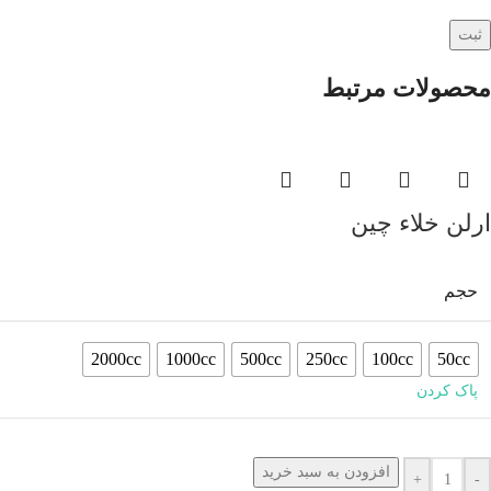
محصولات مرتبط
ارلن خلاء چین
حجم
2000cc
1000cc
500cc
250cc
100cc
50cc
پاک کردن
افزودن به سبد خرید
+
-