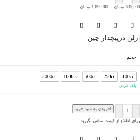
635,000
تومان
–
1,890,000
تومان
ارلن درپیچدار چین
حجم
2000cc
1000cc
500cc
250cc
100cc
پاک کردن
افزودن به سبد خرید
+
-
برای اطلاع از قیمت تماس بگیرید