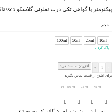
پیکنومتر با گواهی تکی درب تفلونی گلاسکو Glassco
حجم
100ml
50ml
25ml
10ml
پاک کردن
افزودن به سبد خرید
+
-
برای اطلاع از قیمت تماس بگیرید
100 ml
25 ml
50 ml
10 ml
بورت با شیر شیشه ای A گلاسکو Glassco