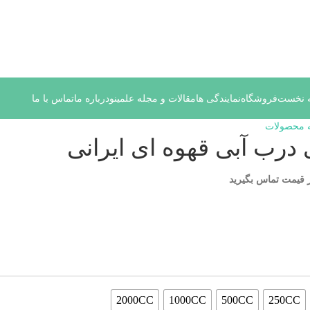
نوسانات قیمت سفارش های خود را در واتساپ ثبت کنید یا تماس بگیری
 نخست
فروشگاه
نمایندگی ها
مقالات و مجله علمینو
درباره ما
تماس با ما
 محصولات
درب آبی قهوه ای ایرانی
ز قیمت تماس بگیرید
2000CC
1000CC
500CC
250CC