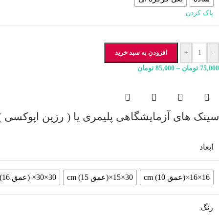
پاک کردن
-
+
افزودن به سبد خرید
75,000
تومان
–
85,000
تومان
سینک های آزمایشگاهی پلیمری یا ( رزین اپوکسی )
ابعاد
16×16×(عمق 10) cm
30×15×(عمق 15) cm
30×30× (عمق 16) cm
رنگ