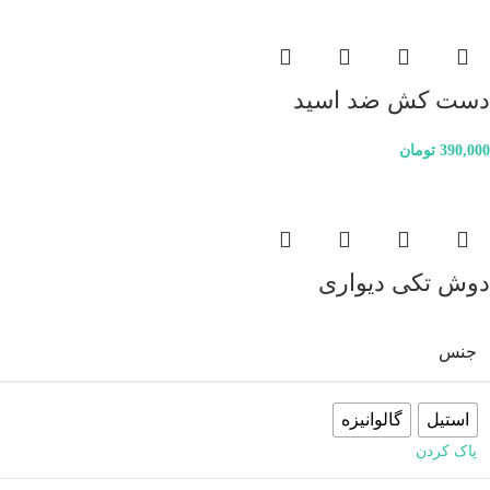
دست کش ضد اسید
390,000
تومان
دوش تکی دیواری
جنس
استیل
گالوانیزه
پاک کردن