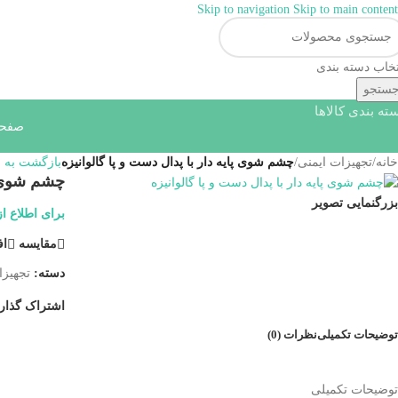
Skip to navigation
Skip to main content
همراهان علمینو به علت 
تخاب دسته بندی
ستجو
ته بندی کالاها
صفحه
خانه
/
تجهیزات ایمنی
/
چشم شوی پایه دار با پدال دست و پا گالوانیزه
بازگشت به 
چشم شوی پا
بزرگنمایی تصویر
برای اطلاع ا
مقایسه
اف
دسته:
تجهیزا
اشتراک گذار
توضیحات تکمیلی
نظرات (0)
توضیحات تکمیلی