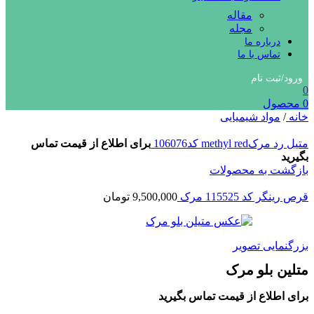
مقاله
مجله
درباره ما
تماس با ما
ورود/ثبت نام
0
0
محصول
خانه
/
مواد شیمیایی
متیل رد مرکmethyl red کد106076
برای اطلاع از قیمت تماس
بگیرید
بازگشت به محصولات
قرص رینگر کد 115525 مرک
9,500,000
تومان
بزرگنمایی تصویر
متلین بلو مرک
برای اطلاع از قیمت تماس بگیرید