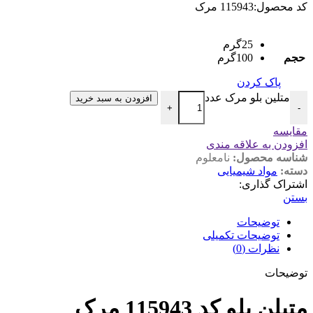
کد محصول:115943 مرک
25گرم
حجم
100گرم
پاک کردن
متلین بلو مرک عدد
افزودن به سبد خرید
+
-
مقایسه
افزودن به علاقه مندی
شناسه محصول:
نامعلوم
دسته:
مواد شیمیایی
اشتراک گذاری:
بستن
توضیحات
توضیحات تکمیلی
نظرات (0)
توضیحات
متیلن بلو کد 115943 مرک