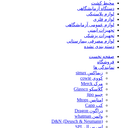
محیط کشت
دستگاه آزمایشگاهی
لوازم پلاستیکی
لوازم فلزی
لوازم عمومی آزمایشگاهی
تجهیزات ایمنی
تجهیزات پزشکی
لوازم مصرفی بیمارستانی
دسته بندی نشده
صفحه نخست
فروشگاه
نمایندگی ها
زیماکس simax
کووی cowie
مرک Merck
گلاسکو Glassco
جیپو jipo
امتاپس Mtops
کپ Capp
دراگون Dragon
واتمن whatman
D&N (Deusch & Neumann)
اس پی ال SPL