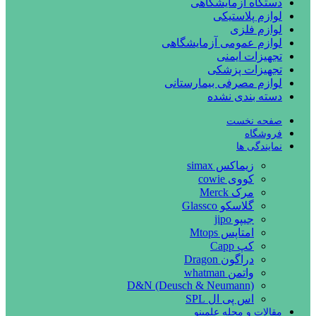
دستگاه آزمایشگاهی
لوازم پلاستیکی
لوازم فلزی
لوازم عمومی آزمایشگاهی
تجهیزات ایمنی
تجهیزات پزشکی
لوازم مصرفی بیمارستانی
دسته بندی نشده
صفحه نخست
فروشگاه
نمایندگی ها
زیماکس simax
کووی cowie
مرک Merck
گلاسکو Glassco
جیپو jipo
امتاپس Mtops
کپ Capp
دراگون Dragon
واتمن whatman
D&N (Deusch & Neumann)
اس پی ال SPL
مقالات و مجله علمینو