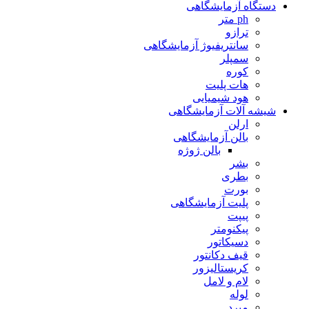
دستگاه آزمایشگاهی
ph متر
ترازو
سانتریفیوژ آزمایشگاهی
سمپلر
کوره
هات پلیت
هود شیمیایی
شیشه آلات آزمایشگاهی
ارلن
بالن آزمایشگاهی
بالن ژوژه
بشر
بطری
بورت
پلیت آزمایشگاهی
پیپت
پیکنومتر
دسیکاتور
قیف دکانتور
کریستالیزور
لام و لامل
لوله
مبرد