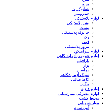
مزور
هماتوکریت
هیدرومتر
لوازم پلاستیکی
بشر پلاستیکی
پیست
جا لوله پلاستیکی
رک
قیف
مزور پلاستیکی
لوازم سرامیکی
لوازم عمومی آزمایشگاهی
پارافیلم
پوار
دماسنج
سینک آزمایشگاهی
کاغذ صافی
مگنت
لوازم فلزی
لوازم مصرفی بیمارستانی
محیط کشت
مواد شیمیایی
آنتی سرم