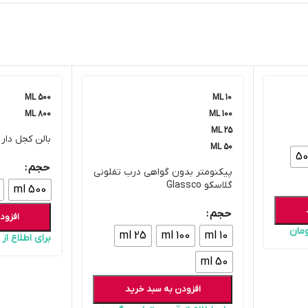
500 ML
10 ML
800 ML
100 ML
25 ML
بالن کجل دار گلاس
50 ML
50
حجم
پیکنومتر بدون گواهی درب تفلونی
گلاسکو Glassco
500 ml
حجم
افزود
مان
25 ml
100 ml
10 ml
برای اطلاع ا
50 ml
افزودن به سبد خرید