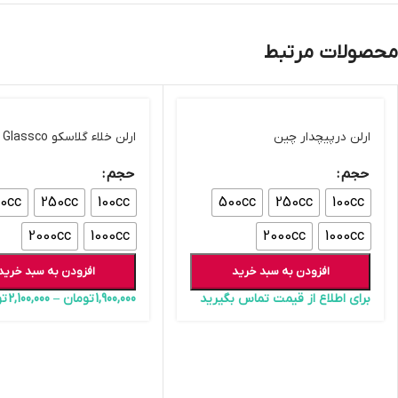
محصولات مرتبط
ارلن درپیچدار چین
ارلن خلاء گلاسکو Glassco
حجم
حجم
0cc
250cc
100cc
500cc
250cc
100cc
2000cc
1000cc
2000cc
1000cc
افزودن به سبد خرید
افزودن به سبد خرید
برای اطلاع از قیمت تماس بگیرید
1,900,000
تومان
–
2,100,000
تو