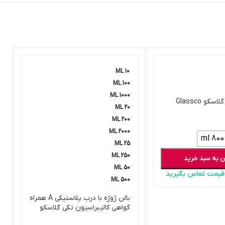
10 ML
100 ML
1000 ML
کو Glassco
20 ML
200 ML
2000 ML
800 ml
25 ML
250 ML
ن به سبد خرید
50 ML
ز قیمت تماس بگیرید
500 ML
بالن ژوژه با درب پلاستیکی A همراه
گواهی کالیبراسیون تکی گلاسکو
Glassco