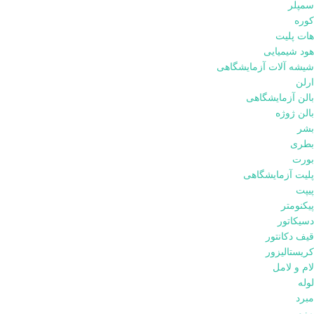
سمپلر
کوره
هات پلیت
هود شیمیایی
شیشه آلات آزمایشگاهی
ارلن
بالن آزمایشگاهی
بالن ژوژه
بشر
بطری
بورت
پلیت آزمایشگاهی
پیپت
پیکنومتر
دسیکاتور
قیف دکانتور
کریستالیزور
لام و لامل
لوله
مبرد
مزور