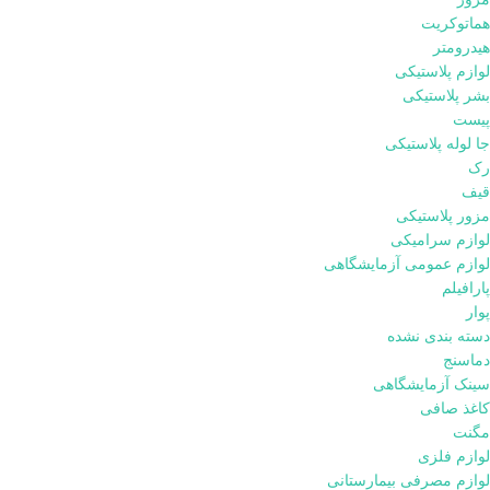
هماتوکریت
هیدرومتر
لوازم پلاستیکی
بشر پلاستیکی
پیست
جا لوله پلاستیکی
رک
قیف
مزور پلاستیکی
لوازم سرامیکی
لوازم عمومی آزمایشگاهی
پارافیلم
پوار
دسته بندی نشده
دماسنج
سینک آزمایشگاهی
کاغذ صافی
مگنت
لوازم فلزی
لوازم مصرفی بیمارستانی