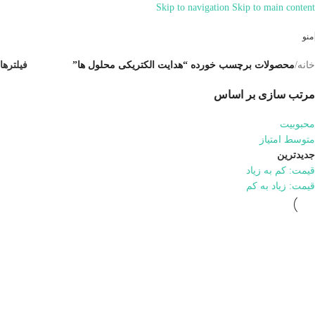
Skip to navigation
Skip to main content
همراهان علمینو به علت نوسانات قیمت
سفارش های خود را در واتساپ ثبت
ارتباط در واتساپ
منو
کنید یا تماس بگیرید.
خانه
/
محصولات برچسب خورده “هدایت الکتریکی محلول ها”
فیلترها
مرتب سازی بر اساس
محبوبیت
متوسط امتیاز
جدیدترین
قیمت: کم به زیاد
قیمت: زیاد به کم