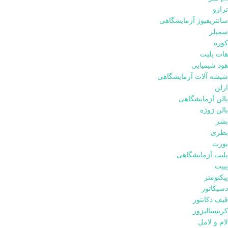
ترازو
سانتریفیوژ آزمایشگاهی
سمپلر
کوره
هات پلیت
هود شیمیایی
شیشه آلات آزمایشگاهی
ارلن
بالن آزمایشگاهی
بالن ژوژه
بشر
بطری
بورت
پلیت آزمایشگاهی
پیپت
پیکنومتر
دسیکاتور
قیف دکانتور
کریستالیزور
لام و لامل