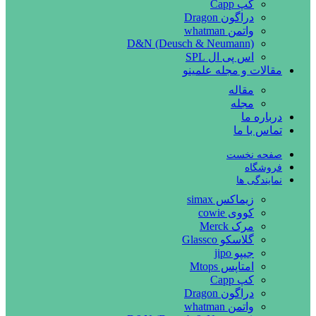
کپ Capp
دراگون Dragon
واتمن whatman
D&N (Deusch & Neumann)
اس پی ال SPL
مقالات و مجله علمینو
مقاله
مجله
درباره ما
تماس با ما
صفحه نخست
فروشگاه
نمایندگی ها
زیماکس simax
کووی cowie
مرک Merck
گلاسکو Glassco
جیپو jipo
امتاپس Mtops
کپ Capp
دراگون Dragon
واتمن whatman