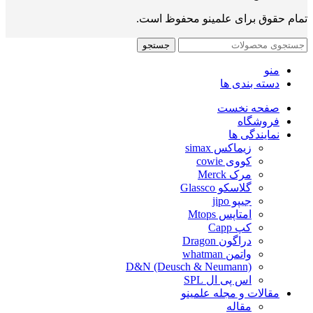
تمام حقوق برای علمینو محفوظ است.
جستجو
منو
دسته بندی ها
صفحه نخست
فروشگاه
نمایندگی ها
زیماکس simax
کووی cowie
مرک Merck
گلاسکو Glassco
جیپو jipo
امتاپس Mtops
کپ Capp
دراگون Dragon
واتمن whatman
D&N (Deusch & Neumann)
اس پی ال SPL
مقالات و مجله علمینو
مقاله