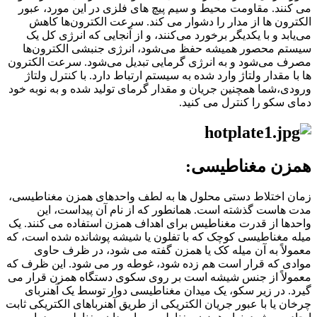
می کنند. مقاومت محیط و سیم پیچ های فلزی در این مورد، عبور
الکترون ها از مدار را دشوار می کند. سرعت الکترون‌ها کاهش
می‌یابد و با یکدیگر برخورد می‌کنند، و از آنجایی که انرژی کل یک
سیستم محصور همیشه حفظ می‌شود، انرژی جنبشی الکترون‌ها
مصرف می‌شود و به انرژی گرمایی تبدیل می‌شود. سرعت الکترون
ها با مقدار ولتاژ وارد شده به سیستم ارتباط دارد. با کنترل ولتاژ
ورودی،شما همچنین جریان و مقدار گرمای تولید شده و به نوبه خود
دمای سکو را کنترل می کنید.
همزن مغناطیسی:
زمان اختلاط دستی محلول ها به لطف واحدهای همزن مغناطیسی،
مدت هاست گذشته است. همانطور که از نام آن پیداست، این
واحدها از قدرت مغناطیس برای اهداف همزن استفاده می کنند. یک
میله مغناطیسی کوچک که با تفلون یا شیشه پوشانده شده است، که
معمولاً به آن میله کک یا همزن گفته می شود، در ظرف حاوی
موادی که قرار است هم زده شود، غوطه ور می شود. این ظرف که
معمولاً از جنس شیشه است بر روی سکوی دستگاه همزن قرار می
گیرد. در زیر سکو، یک میدان مغناطیسی دوار توسط یک آهنربای
چرخان یا با عبور جریان الکتریکی از طریق آهنرباهای الکتریکی ثابت