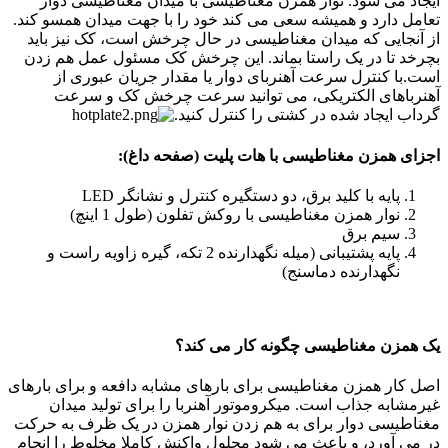
ایجاد می شود. نوار همزن مغناطیسی با میدان مغناطیسی دوار
تعامل دارد و همیشه سعی می کند خود را با جهت میدان همسو کند.
از آنجایی که میدان مغناطیسی در حال چرخش است، کک نیز باید
بچرخد تا در یک راستا بماند. این چرخش کک مسئول عمل هم زدن
است.با کنترل سرعت آهنربای دوار یا مقدار جریان عبوری از
آهنرباهای الکتریکی، می توانید سرعت چرخش کک و سرعت
گرداب ایجاد شده در کشتی را کنترل کنید.
اجزای همزن مغناطیسی با هات پلیت (صفحه داغ):
پایه با کلید برق، دو دستگیره کنترل و نشانگر LED
نوار همزن مغناطیسی با روکش تفلون (طول 1 اینچ)
سیم برق
پایه پشتیبانی (میله نگهدارنده 2 تکه، گیره زاویه راست و
نگهدارنده دماسنج)
یک همزن مغناطیسی چگونه کار می کند؟
اصل کار همزن مغناطیسی برای بارهای مشابه دافعه و برای بارهای
غیرمشابه جذاب است. میکروموتور آهنربا را برای تولید میدان
مغناطیسی دوار برای به هم زدن نوار همزن در یک ظرف به حرکت
در می آورد، و باعث می شود محلول واکنش کاملا مخلوط را انجام