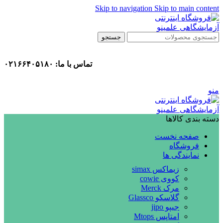
Skip to navigation
Skip to main content
جستجو
تماس با ما: ۰۲۱۶۶۴۰۵۱۸۰
منو
دسته بندی کالاها
صفحه نخست
فروشگاه
نمایندگی ها
زیماکس simax
کووی cowie
مرک Merck
گلاسکو Glassco
جیپو jipo
امتاپس Mtops