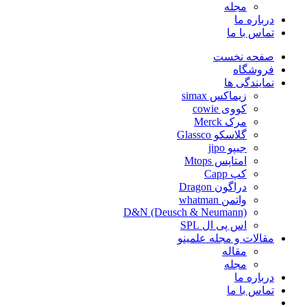
مجله
درباره ما
تماس با ما
صفحه نخست
فروشگاه
نمایندگی ها
زیماکس simax
کووی cowie
مرک Merck
گلاسکو Glassco
جیپو jipo
امتاپس Mtops
کپ Capp
دراگون Dragon
واتمن whatman
D&N (Deusch & Neumann)
اس پی ال SPL
مقالات و مجله علمینو
مقاله
مجله
درباره ما
تماس با ما