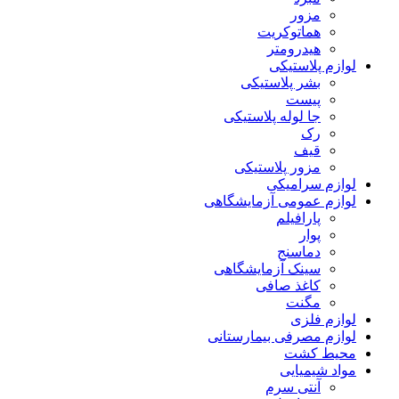
مزور
هماتوکریت
هیدرومتر
لوازم پلاستیکی
بشر پلاستیکی
پیست
جا لوله پلاستیکی
رک
قیف
مزور پلاستیکی
لوازم سرامیکی
لوازم عمومی آزمایشگاهی
پارافیلم
پوار
دماسنج
سینک آزمایشگاهی
کاغذ صافی
مگنت
لوازم فلزی
لوازم مصرفی بیمارستانی
محیط کشت
مواد شیمیایی
آنتی سرم