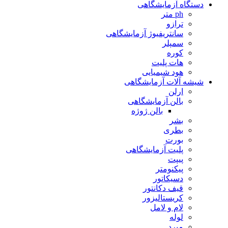
دستگاه آزمایشگاهی
ph متر
ترازو
سانتریفیوژ آزمایشگاهی
سمپلر
کوره
هات پلیت
هود شیمیایی
شیشه آلات آزمایشگاهی
ارلن
بالن آزمایشگاهی
بالن ژوژه
بشر
بطری
بورت
پلیت آزمایشگاهی
پیپت
پیکنومتر
دسیکاتور
قیف دکانتور
کریستالیزور
لام و لامل
لوله
مبرد