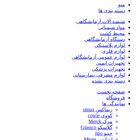
منو
دسته بندی ها
شیشه آلات آزمایشگاهی
مواد شیمیایی
محیط کشت
دستگاه آزمایشگاهی
لوازم پلاستیکی
لوازم فلزی
لوازم عمومی آزمایشگاهی
تجهیزات ایمنی
تجهیزات پزشکی
لوازم مصرفی بیمارستانی
دسته بندی نشده
صفحه نخست
فروشگاه
نمایندگی ها
زیماکس simax
کووی cowie
مرک Merck
گلاسکو Glassco
جیپو jipo
امتاپس Mtops