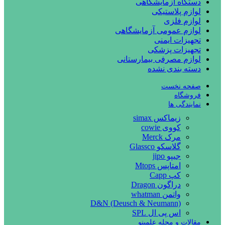
دستگاه آزمایشگاهی
لوازم پلاستیکی
لوازم فلزی
لوازم عمومی آزمایشگاهی
تجهیزات ایمنی
تجهیزات پزشکی
لوازم مصرفی بیمارستانی
دسته بندی نشده
صفحه نخست
فروشگاه
نمایندگی ها
زیماکس simax
کووی cowie
مرک Merck
گلاسکو Glassco
جیپو jipo
امتاپس Mtops
کپ Capp
دراگون Dragon
واتمن whatman
D&N (Deusch & Neumann)
اس پی ال SPL
مقالات و مجله علمینو