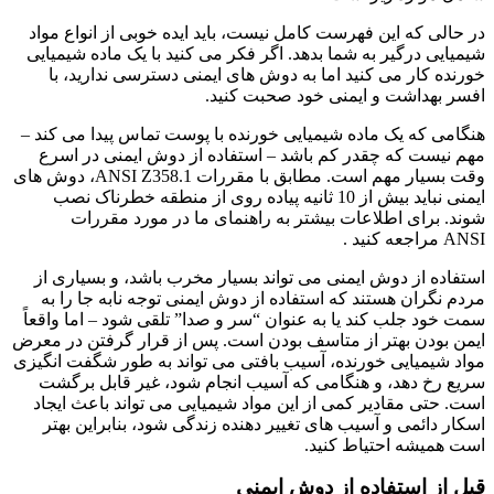
در حالی که این فهرست کامل نیست، باید ایده خوبی از انواع مواد
شیمیایی درگیر به شما بدهد. اگر فکر می کنید با یک ماده شیمیایی
خورنده کار می کنید اما به دوش های ایمنی دسترسی ندارید، با
افسر بهداشت و ایمنی خود صحبت کنید.
هنگامی که یک ماده شیمیایی خورنده با پوست تماس پیدا می کند –
مهم نیست که چقدر کم باشد – استفاده از دوش ایمنی در اسرع
وقت بسیار مهم است. مطابق با مقررات ANSI Z358.1، دوش های
ایمنی نباید بیش از 10 ثانیه پیاده روی از منطقه خطرناک نصب
شوند. برای اطلاعات بیشتر به راهنمای ما در مورد مقررات
ANSI مراجعه کنید .
استفاده از دوش ایمنی می تواند بسیار مخرب باشد، و بسیاری از
مردم نگران هستند که استفاده از دوش ایمنی توجه نابه جا را به
سمت خود جلب کند یا به عنوان “سر و صدا” تلقی شود – اما واقعاً
ایمن بودن بهتر از متاسف بودن است. پس از قرار گرفتن در معرض
مواد شیمیایی خورنده، آسیب بافتی می تواند به طور شگفت انگیزی
سریع رخ دهد، و هنگامی که آسیب انجام شود، غیر قابل برگشت
است. حتی مقادیر کمی از این مواد شیمیایی می تواند باعث ایجاد
اسکار دائمی و آسیب های تغییر دهنده زندگی شود، بنابراین بهتر
است همیشه احتیاط کنید.
قبل از استفاده از دوش ایمنی